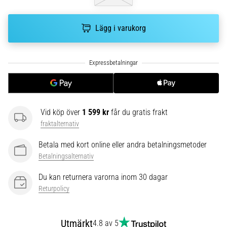
riktningsförändringar.
Hur
utförs
Lägg i varukorg
det
korrekt,
var
används
det…
6. 8. 2026
Vid köp över
1 599 kr
får du gratis frakt
•
fraktalternativ
9 min. läsning
Betala med kort online eller andra betalningsmetoder
Löparknä:
Betalningsalternativ
Orsaker,
behandling
Du kan returnera varorna inom 30 dagar
och
Returpolicy
förebyggande
åtgärder
Utmärkt
4.8 av 5
Löparknä,