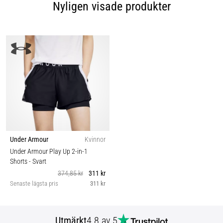
Nyligen visade produkter
Under Armour
Kvinnor
Under Armour Play Up 2-in-1
Shorts
- Svart
374,85 kr
311 kr
Senaste lägsta pris
311 kr
Utmärkt
4.8 av 5