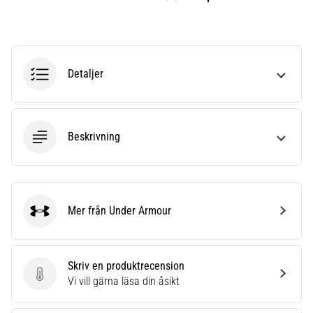
även
känt
som
iliotibialbandssyndrom
(ITBS),
Detaljer
är
ett
mycket
vanligt
Beskrivning
hälsoproblem
som
löpare
drabbas
av.
Mer från Under Armour
Under Armour
Vad…
Skriv en produktrecension
Visa
Skriv en produktrecension
Vi vill gärna läsa din åsikt
alla
artiklar