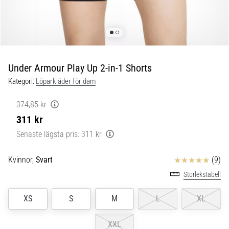
Blixtsnabb
löpning
och
beeptest:
Vad
är
Under Armour Play Up 2-in-1 Shorts
de
Kategori:
Löparkläder för dam
och
hur
374,85 kr
genomförs
311 kr
de?
Senaste lägsta pris:
311 kr
I
praktiken
Recensioner
Kvinnor,
Svart
(9)
testar
shuttle
Storlekstabell
run
snabbhet,
XS
S
M
L
XL
smidighet
och
XXL