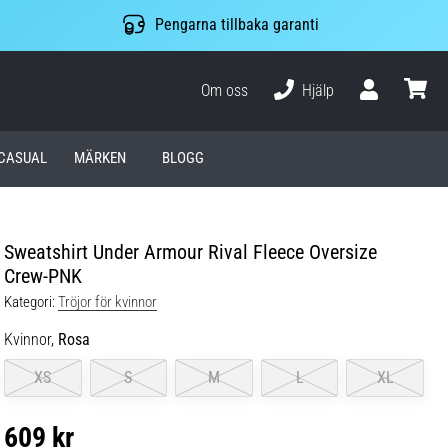
Pengarna tillbaka garanti
Om oss
Hjälp
varuko
CASUAL
MÄRKEN
BLOGG
Sweatshirt Under Armour Rival Fleece Oversize
Crew-PNK
Kategori:
Tröjor för kvinnor
Kvinnor,
Rosa
XS
S
M
L
XL
609 kr