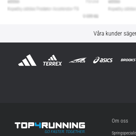
Våra kunder säge
Om oss
Springspeciali