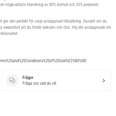
v en högkvalitativ blandning av 80% bomull och 20% polyester,
ket gör den perfekt för varje avslappnad tillställning. Oavsett om du
 sweatshirt att du förblir bekväm och chic. Höj din avslappnade stil
ktionalitet.
Terms%20and%20Conditions%20of%20Use%E2%80%9D
Frågor
Frågor
Fråga oss vad du vill