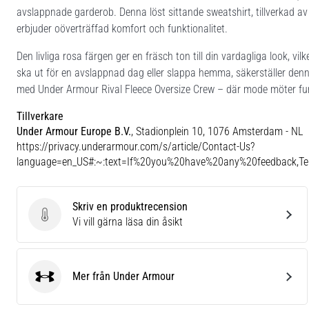
avslappnade garderob. Denna löst sittande sweatshirt, tillverkad a
erbjuder oöverträffad komfort och funktionalitet.
Den livliga rosa färgen ger en fräsch ton till din vardagliga look, vil
ska ut för en avslappnad dag eller slappa hemma, säkerställer denna
med Under Armour Rival Fleece Oversize Crew – där mode möter fun
Tillverkare
Under Armour Europe B.V.
, Stadionplein 10, 1076 Amsterdam - NL
https://privacy.underarmour.com/s/article/Contact-Us?
language=en_US#:~:text=If%20you%20have%20any%20feedback,
Skriv en produktrecension
Skriv en produktrecension
Vi vill gärna läsa din åsikt
Mer från Under Armour
Under Armour