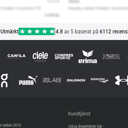
r
Utmärkt
4.8
av 5 baserat på
6112 recens
Kundtjänst
st sedan 2010
Utöva ångerrätten här