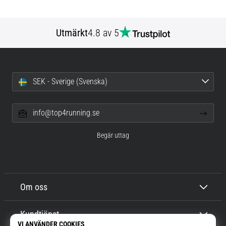
Utmärkt
4.8 av 5
SEK - Sverige (Svenska)
info@top4running.se
Begär uttag
Om oss
Kundtjänst