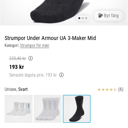
under
och
efter
Byt färg
löpning
Knäsmärta
drabbar
Strumpor Under Armour UA 3-Maker Mid
alla
Kategori:
Strumpor för män
löpare
minst
235,40 kr
en
193 kr
gång
i
Senaste lägsta pris:
193 kr
livet,
oavsett
Recensioner
Unisex,
Svart
(6)
om
du
är
amatör
eller
proffs.