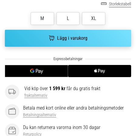
Vilka
Storlekstabell
är
de
M
L
XL
vanligaste…
Lägg i varukorg
5. 8. 2026
•
8 min. läsning
Plantar
fasciit:
Symptom,
orsaker
Vid köp över
1 599 kr
får du gratis frakt
och
fraktalternativ
behandling
Betala med kort online eller andra betalningsmetoder
Upplever
Betalningsalternativ
du
skarp
Du kan returnera varorna inom 30 dagar
hälsmärta
Returpolicy