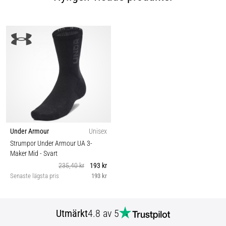
Under Armour
Unisex
Strumpor Under Armour UA 3-
Maker Mid
- Svart
235,40 kr
193 kr
Senaste lägsta pris
193 kr
Utmärkt
4.8 av 5