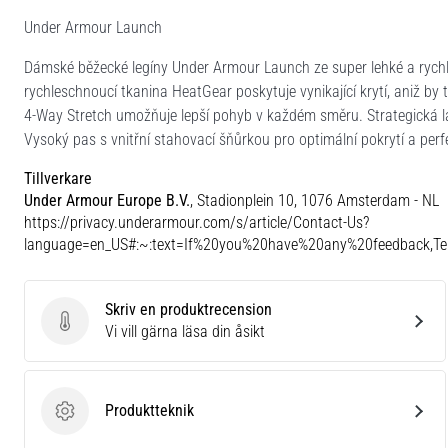
Under Armour Launch
Dámské běžecké legíny Under Armour Launch ze super lehké a rychl
rychleschnoucí tkanina HeatGear poskytuje vynikající krytí, aniž by 
4-Way Stretch umožňuje lepší pohyb v každém směru. Strategická las
Vysoký pas s vnitřní stahovací šňůrkou pro optimální pokrytí a perf
Tillverkare
Under Armour Europe B.V.
, Stadionplein 10, 1076 Amsterdam - NL
https://privacy.underarmour.com/s/article/Contact-Us?
language=en_US#:~:text=If%20you%20have%20any%20feedback,
Skriv en produktrecension
Skriv en produktrecension
Vi vill gärna läsa din åsikt
Produktteknik
Produktteknik