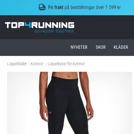
Fri frakt
på beställningar över 1 599 kr
Top4Running.se
NYHETER
SKOR
KLÄDER
Löparkläder
Kvinnor
Löparbyxor för kvinnor