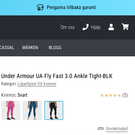
Pengarna tillbaka garanti
Om oss
Hjälp
varuko
CASUAL
MÄRKEN
BLOGG
Under Armour UA Fly Fast 3.0 Ankle Tight-BLK
Kategori:
Löparbyxor för kvinnor
Recensioner
Kvinnor,
Svart
(5)
Storlekstabell