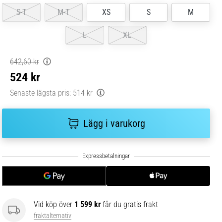
S-T
M-T
XS
S
M
L
XL
642,60 kr
524 kr
Senaste lägsta pris:
514 kr
Lägg i varukorg
Vid köp över
1 599 kr
får du gratis frakt
fraktalternativ