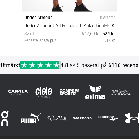
Under Armour
Kvinnor
Under Armour UA Fly Fast 3.0 Ankle Tight-BLK
Svart
642,60 kr
524 kr
Senaste lägsta pris
514 kr
XS S M
r
Utmärkt
4.8
av 5 baserat på
6116 recens