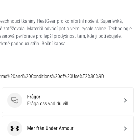
eschnoucí tkaniny HeatGear pro komfortní nošení. Superlehká,
tě zatěžovala. Materiál odvádí pot a velmi rychle schne. Technologie
erová perforace pro lepší prodyšnost tam, kde ji potřebujete.
ektně padnoucí střih. Boční kapsa.
Terms%20and%20Conditions%20of%20Use%E2%80%9D
Frågor
Frågor
Fråga oss vad du vill
Mer från Under Armour
Under Armour