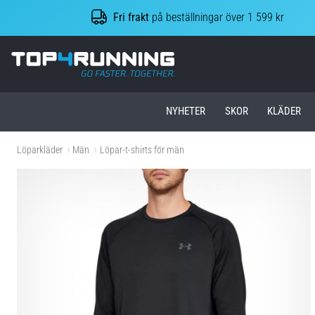
Fri frakt
på beställningar över 1 599 kr
Top4Running.se
NYHETER
SKOR
KLÄDER
Löparkläder
Män
Löpar-t-shirts för män