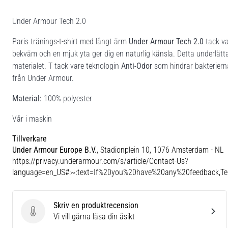
Under Armour Tech 2.0
Paris tränings-t-shirt med långt ärm
Under Armour Tech 2.0
tack va
bekväm och en mjuk yta ger dig en naturlig känsla. Detta underlät
materialet. T tack vare teknologin
Anti-Odor
som hindrar bakteriernas
från Under Armour.
Material:
100% polyester
Vår i maskin
Tillverkare
Under Armour Europe B.V.
, Stadionplein 10, 1076 Amsterdam - NL
https://privacy.underarmour.com/s/article/Contact-Us?
language=en_US#:~:text=If%20you%20have%20any%20feedback,
Skriv en produktrecension
Skriv en produktrecension
Vi vill gärna läsa din åsikt