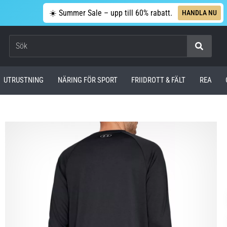
☀️ Summer Sale – upp till 60% rabatt.
HANDLA NU
Sök
UTRUSTNING
NÄRING FÖR SPORT
FRIIDROTT & FÄLT
REA