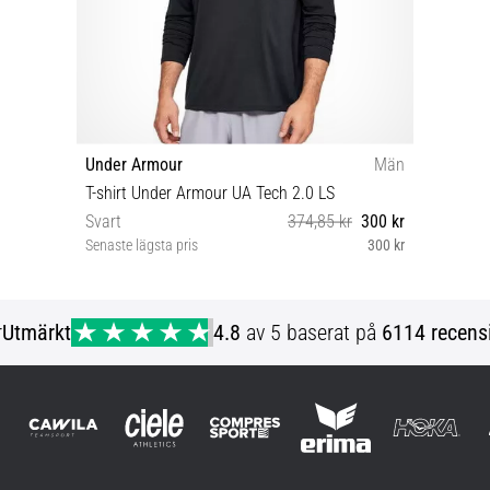
Under Armour
Män
T-shirt Under Armour UA Tech 2.0 LS
Svart
374,85 kr
300 kr
Senaste lägsta pris
300 kr
L
r
Utmärkt
4.8
av 5 baserat på
6114 recens