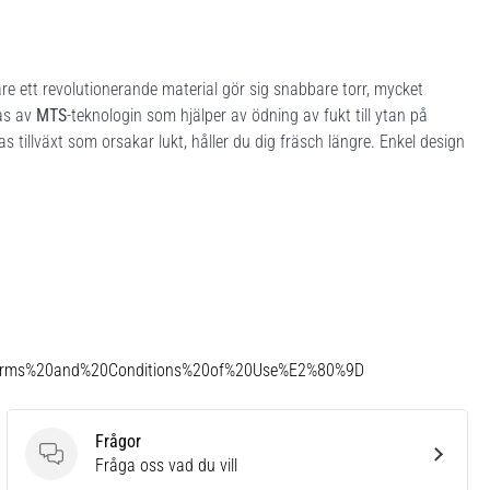
re ett revolutionerande material gör sig snabbare torr, mycket
tas av
MTS
-teknologin som hjälper av ödning av fukt till ytan på
 tillväxt som orsakar lukt, håller du dig fräsch längre. Enkel design
Terms%20and%20Conditions%20of%20Use%E2%80%9D
Frågor
Frågor
Fråga oss vad du vill