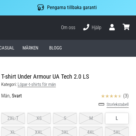
Pengarna tillbaka garanti
Om oss
Hjälp
varuko
CASUAL
MÄRKEN
BLOGG
T-shirt Under Armour UA Tech 2.0 LS
Kategori:
Löpar-t-shirts för män
Recensioner
Män,
Svart
(3)
Storlekstabell
2XL-T
XS
S
M
L
XL
XXL
3XL
4XL
5XL