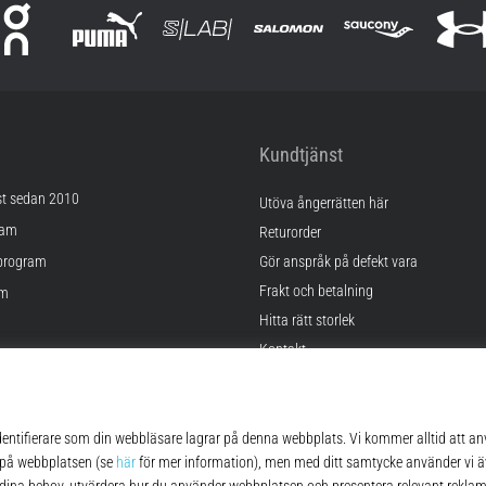
Kundtjänst
st sedan 2010
Utöva ångerrätten här
ram
Returorder
program
Gör anspråk på defekt vara
Frakt och betalning
am
Hitta rätt storlek
Kontakt
lningar
FAQ
kor
Sekretesspolicy