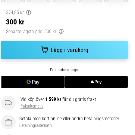
374,85 kr
300 kr
Senaste lägsta pris:
300 kr
Lägg i varukorg
Vid köp över
1 599 kr
får du gratis frakt
fraktalternativ
Betala med kort online eller andra betalningsmetoder
Betalningsalternativ