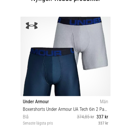
Under Armour
Män
Boxershorts Under Armour UA Tech 6in 2 Pack
Blå
374,85 kr
337 kr
Senaste lägsta pris
337 kr