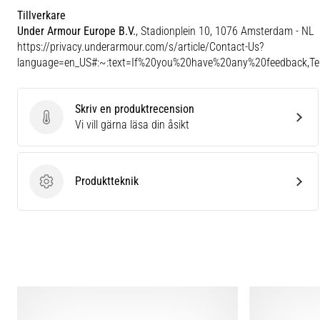
Tillverkare
Under Armour Europe B.V.
, Stadionplein 10, 1076 Amsterdam - NL
https://privacy.underarmour.com/s/article/Contact-Us?
language=en_US#:~:text=If%20you%20have%20any%20feedback,
Skriv en produktrecension
Skriv en produktrecension
Vi vill gärna läsa din åsikt
Produktteknik
Produktteknik