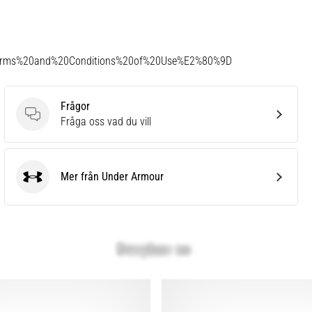
Terms%20and%20Conditions%20of%20Use%E2%80%9D
Frågor
Frågor
Fråga oss vad du vill
Mer från Under Armour
Under Armour