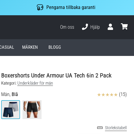
Pengarna tillbaka garanti
Om oss
Hjälp
varuko
CASUAL
MÄRKEN
BLOGG
Boxershorts Under Armour UA Tech 6in 2 Pack
Kategori:
Underkläder för män
Recensioner
Män,
Blå
(15)
Storlekstabell