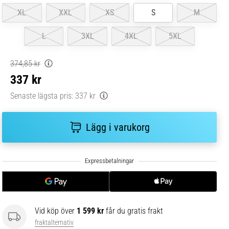
XL
XXL
XS
S
M
L
3XL
4XL
5XL
374,85 kr
337 kr
Senaste lägsta pris:
337 kr
Lägg i varukorg
Vid köp över
1 599 kr
får du gratis frakt
fraktalternativ