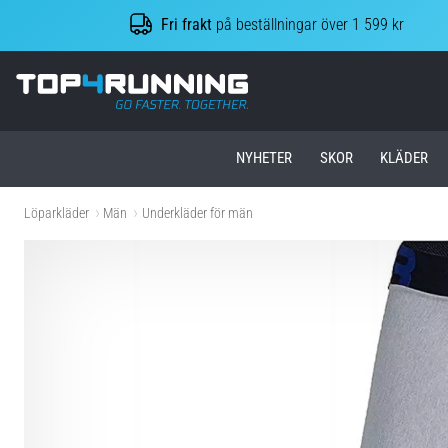
Fri frakt
på beställningar över 1 599 kr
Top4Running.se
NYHETER
SKOR
KLÄDER
Löparkläder
Män
Underkläder för män