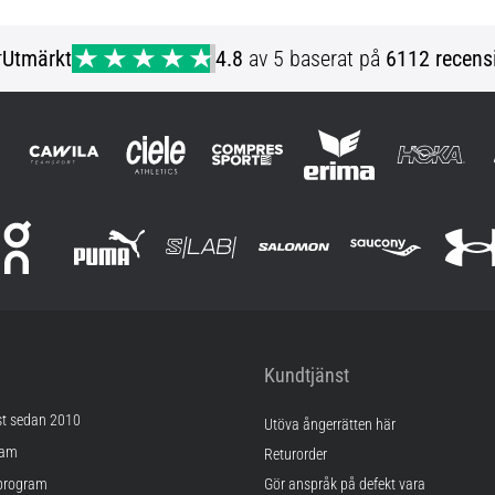
S
r
Utmärkt
4.8
av 5 baserat på
6112 recens
Kundtjänst
st sedan 2010
Utöva ångerrätten här
ram
Returorder
program
Gör anspråk på defekt vara