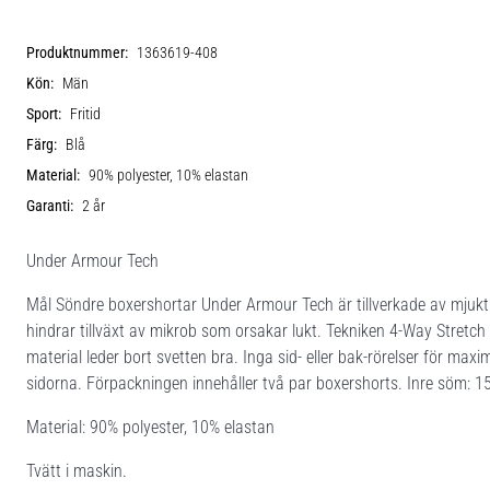
Produktnummer:
1363619-408
Kön:
Män
Sport:
Fritid
Färg:
Blå
Material:
90% polyester, 10% elastan
Garanti:
2 år
Under Armour Tech
Mål Söndre boxershortar Under Armour Tech är tillverkade av mjuk
hindrar tillväxt av mikrob som orsakar lukt. Tekniken 4-Way Stretch 
material leder bort svetten bra. Inga sid- eller bak-rörelser för ma
sidorna. Förpackningen innehåller två par boxershorts. Inre söm: 1
Material: 90% polyester, 10% elastan
Tvätt i maskin.