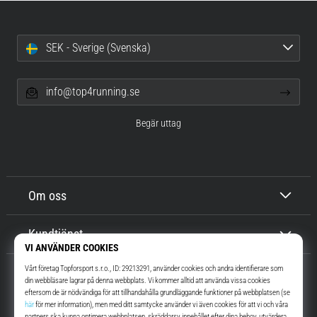
SEK - Sverige (Svenska)
info@top4running.se
Begär uttag
Om oss
Kundtjänst