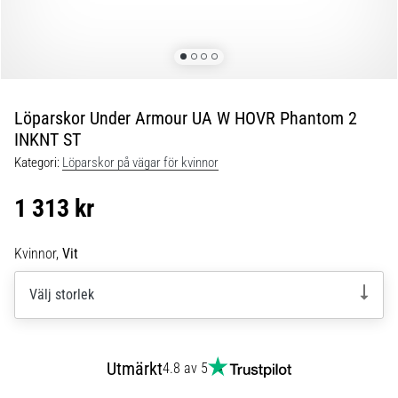
Blixtsnabb
löpning
och
beeptest:
Vad
är
Löparskor Under Armour UA W HOVR Phantom 2
de
INKNT ST
och
Kategori:
Löparskor på vägar för kvinnor
hur
genomförs
1 313 kr
de?
I
Kvinnor,
Vit
praktiken
testar
Välj storlek
shuttle
run
snabbhet,
smidighet
Utmärkt
4.8 av 5
och