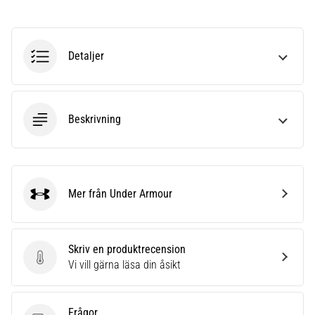
riktningsförändringar.
Hur
utförs
det
Detaljer
korrekt,
var
används
det…
Beskrivning
6. 8. 2026
•
9 min. läsning
Mer från Under Armour
Under Armour
Löparknä:
Orsaker,
behandling
Skriv en produktrecension
och
Skriv en produktrecension
Vi vill gärna läsa din åsikt
förebyggande
åtgärder
Löparknä,
Frågor