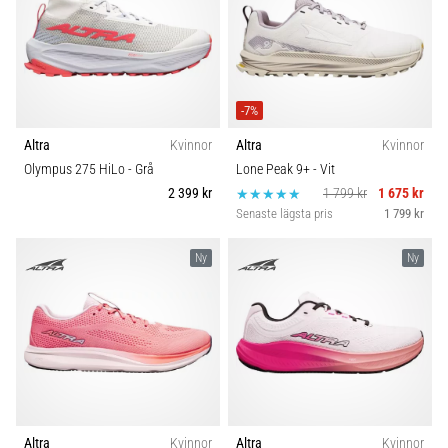
under
eller
efter
löpning?
En
av
-7%
de
Altra
Kvinnor
Altra
Kvinnor
vanligaste
Olympus 275 HiLo
- Grå
Lone Peak 9+
- Vit
orsakerna
2 399 kr
1 799 kr
1 675 kr
är
Senaste lägsta pris
1 799 kr
plantar
fasciit.
Ny
Ny
Vad
beror
det…
Visa
alla
artiklar
Altra
Kvinnor
Altra
Kvinnor