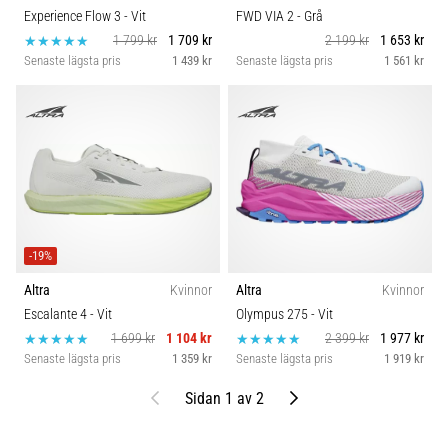
Experience Flow 3
- Vit
FWD VIA 2
- Grå
1 799 kr
1 709 kr
2 199 kr
1 653 kr
Senaste lägsta pris
1 439 kr
Senaste lägsta pris
1 561 kr
-19%
Altra
Kvinnor
Altra
Kvinnor
Escalante 4
- Vit
Olympus 275
- Vit
1 699 kr
1 104 kr
2 399 kr
1 977 kr
Senaste lägsta pris
1 359 kr
Senaste lägsta pris
1 919 kr
Föregående
Nästa
Sidan 1 av 2