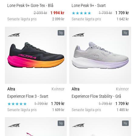
Lone Peak 9+ Gore-Tex
- Blå
Lone Peak 9+
- Svart
2 099 kr
1 994 kr
1 799 kr
1 709 kr
Senaste lägsta pris
2 099 kr
Senaste lägsta pris
1 642 kr
Ny
Ny
Altra
Kvinnor
Altra
Kvinnor
Experience Flow 3
- Svart
Experience Flow Stability
- Grå
1 799 kr
1 709 kr
1 799 kr
1 709 kr
Senaste lägsta pris
1 609 kr
Senaste lägsta pris
1 485 kr
Ny
Ny