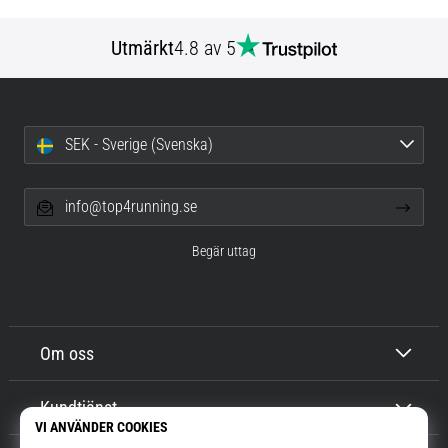
Utmärkt
4.8 av 5
SEK - Sverige (Svenska)
info@top4running.se
Begär uttag
Om oss
Kundtjänst