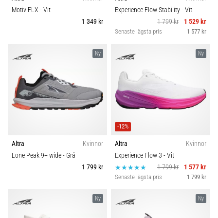
Vilka
Komfort och dämpning
Motiv FLX
- Vit
Experience Flow Stability
- Vit
är
1 349 kr
1 799 kr
1 529 kr
de
Senaste lägsta pris
1 577 kr
vanligaste…
Skobredd
Ny
Ny
5. 8. 2026
Carbon
•
8 min. läsning
Plantar
fasciit:
Symptom,
-12%
orsaker
Altra
Kvinnor
Altra
Kvinnor
och
Lone Peak 9+ wide
- Grå
Experience Flow 3
- Vit
behandling
1 799 kr
1 799 kr
1 577 kr
Upplever
Senaste lägsta pris
1 799 kr
du
skarp
Ny
Ny
hälsmärta