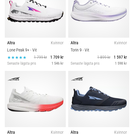
Altra
Kvinnor
Altra
Kvinnor
Lone Peak 9+
- Vit
Torin 9
- Vit
1 799 kr
1 709 kr
1 899 kr
1 597 kr
Senaste lägsta pris
1 546 kr
Senaste lägsta pris
1 598 kr
Altra
Kvinnor
Altra
Kvinnor