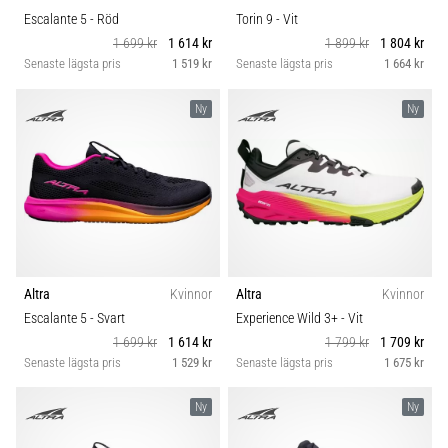
Escalante 5
- Röd
Torin 9
- Vit
1 699 kr
1 614 kr
1 899 kr
1 804 kr
Senaste lägsta pris
1 519 kr
Senaste lägsta pris
1 664 kr
Ny
Ny
Altra
Kvinnor
Altra
Kvinnor
Escalante 5
- Svart
Experience Wild 3+
- Vit
1 699 kr
1 614 kr
1 799 kr
1 709 kr
Senaste lägsta pris
1 529 kr
Senaste lägsta pris
1 675 kr
Ny
Ny