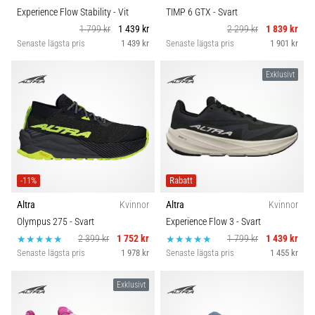
Experience Flow Stability
- Vit
TIMP 6 GTX
- Svart
1 799 kr
1 439 kr
2 299 kr
1 839 kr
Senaste lägsta pris
1 439 kr
Senaste lägsta pris
1 901 kr
Exklusivt
-11%
Rabatt
Altra
Kvinnor
Altra
Kvinnor
Olympus 275
- Svart
Experience Flow 3
- Svart
2 399 kr
1 752 kr
1 799 kr
1 439 kr
Senaste lägsta pris
1 978 kr
Senaste lägsta pris
1 455 kr
Exklusivt