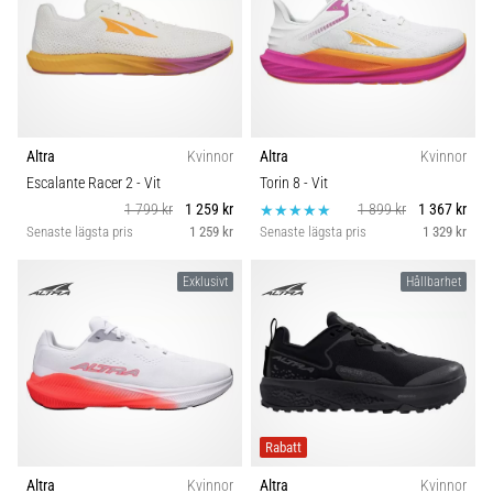
Altra
Kvinnor
Altra
Kvinnor
Escalante Racer 2
- Vit
Torin 8
- Vit
1 799 kr
1 259 kr
1 899 kr
1 367 kr
Senaste lägsta pris
1 259 kr
Senaste lägsta pris
1 329 kr
Exklusivt
Hållbarhet
Rabatt
Altra
Kvinnor
Altra
Kvinnor