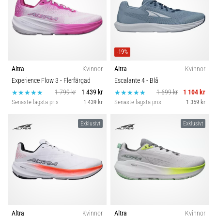
-19%
Altra
Kvinnor
Altra
Kvinnor
Experience Flow 3
- Flerfärgad
Escalante 4
- Blå
1 799 kr
1 439 kr
1 699 kr
1 104 kr
Senaste lägsta pris
1 439 kr
Senaste lägsta pris
1 359 kr
Exklusivt
Exklusivt
Altra
Kvinnor
Altra
Kvinnor