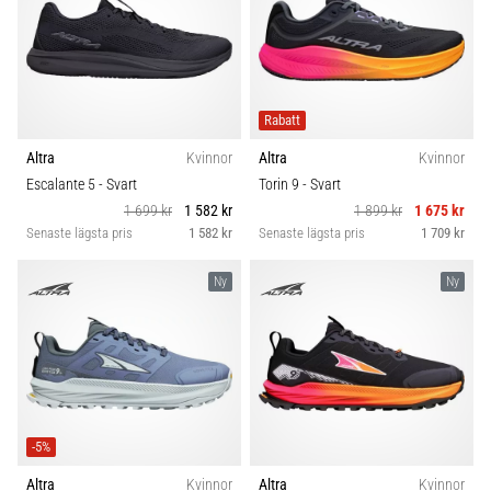
Rabatt
Altra
Kvinnor
Altra
Kvinnor
Escalante 5
- Svart
Torin 9
- Svart
1 699 kr
1 582 kr
1 899 kr
1 675 kr
Senaste lägsta pris
1 582 kr
Senaste lägsta pris
1 709 kr
Ny
Ny
-5%
Altra
Kvinnor
Altra
Kvinnor