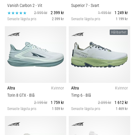
Vanish Carbon 2
- Vit
Superior 7
- Svart
2 999 kr
2 399 kr
1 499 kr
1 249 kr
Senaste lägsta pris
2 399 kr
Senaste lägsta pris
1 199 kr
Hållbarhet
Altra
Kvinnor
Altra
Kvinnor
Torin 8 GTX
- Blå
Timp 6
- Blå
2 199 kr
1 759 kr
2 099 kr
1 612 kr
Senaste lägsta pris
1 559 kr
Senaste lägsta pris
1 469 kr