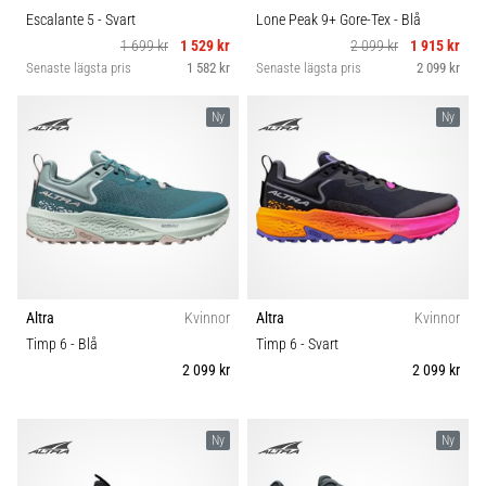
Escalante 5
- Svart
Lone Peak 9+ Gore-Tex
- Blå
1 699 kr
1 529 kr
2 099 kr
1 915 kr
Senaste lägsta pris
1 582 kr
Senaste lägsta pris
2 099 kr
Ny
Ny
Altra
Kvinnor
Altra
Kvinnor
Timp 6
- Blå
Timp 6
- Svart
2 099 kr
2 099 kr
Ny
Ny