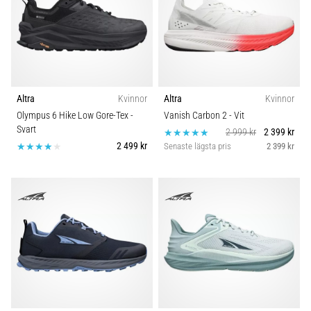
Altra
Kvinnor
Altra
Kvinnor
Olympus 6 Hike Low Gore-Tex
-
Vanish Carbon 2
- Vit
Svart
2 999 kr
2 399 kr
2 499 kr
Senaste lägsta pris
2 399 kr