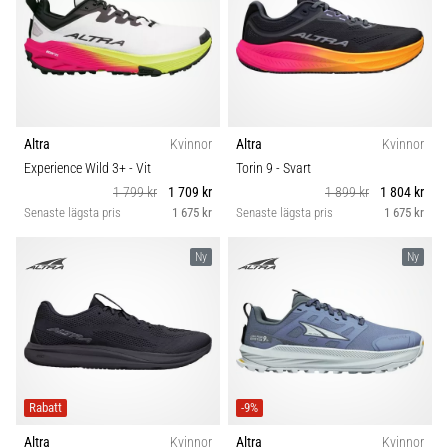
Altra
Kvinnor
Altra
Kvinnor
Experience Wild 3+
- Vit
Torin 9
- Svart
1 799 kr
1 709 kr
1 899 kr
1 804 kr
Senaste lägsta pris
1 675 kr
Senaste lägsta pris
1 675 kr
Ny
Ny
Rabatt
-9%
Altra
Kvinnor
Altra
Kvinnor