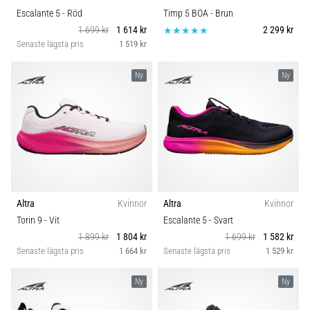
Escalante 5
- Röd
Timp 5 BOA
- Brun
1 699 kr
1 614 kr
2 299 kr
Senaste lägsta pris
1 519 kr
Ny
Ny
Altra
Kvinnor
Altra
Kvinnor
Torin 9
- Vit
Escalante 5
- Svart
1 899 kr
1 804 kr
1 699 kr
1 582 kr
Senaste lägsta pris
1 664 kr
Senaste lägsta pris
1 529 kr
Ny
Ny