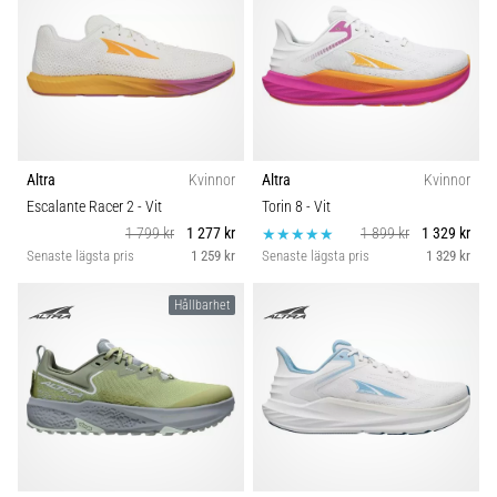
Altra
Kvinnor
Altra
Kvinnor
Escalante Racer 2
- Vit
Torin 8
- Vit
1 799 kr
1 277 kr
1 899 kr
1 329 kr
Senaste lägsta pris
1 259 kr
Senaste lägsta pris
1 329 kr
Hållbarhet