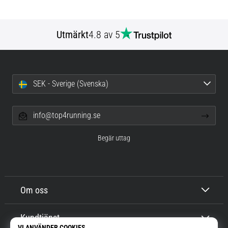
Utmärkt
4.8 av 5
SEK - Sverige (Svenska)
info@top4running.se
Begär uttag
Om oss
Kundtjänst