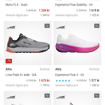
riktningsförändringar.
Komfort och dämpning
Motiv FLX
- Svart
Experience Flow Stability
- Vit
Hur
1 349 kr
1 256 kr
1 799 kr
1 619 kr
utförs
Senaste lägsta pris
1 349 kr
Senaste lägsta pris
1 529 kr
det
Skobredd
korrekt,
var
Ny
Ny
används
Carbon
det…
6. 8. 2026
•
9 min. läsning
-7%
Löparknä:
Altra
Kvinnor
Altra
Kvinnor
Orsaker,
Lone Peak 9+ wide
- Grå
Experience Flow 3
- Vit
behandling
1 799 kr
1 675 kr
1 799 kr
1 577 kr
och
Senaste lägsta pris
1 799 kr
Senaste lägsta pris
1 546 kr
förebyggande
åtgärder
Ny
Ny
Löparknä,