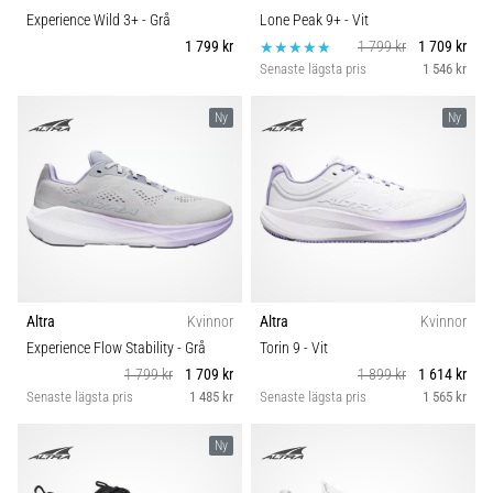
Experience Wild 3+
- Grå
Lone Peak 9+
- Vit
1 799 kr
1 799 kr
1 709 kr
Senaste lägsta pris
1 546 kr
Ny
Ny
Altra
Kvinnor
Altra
Kvinnor
Experience Flow Stability
- Grå
Torin 9
- Vit
1 799 kr
1 709 kr
1 899 kr
1 614 kr
Senaste lägsta pris
1 485 kr
Senaste lägsta pris
1 565 kr
Ny