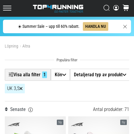
enda
Filtr
mening:
Sök
varuko
Top4Running.se
Det
gör
Sök
☀️ Summer Sale – upp till 60% rabatt.
HANDLA NU
ont,
Kön
men
Visa produkter
det
Löpning
Altra
Detaljerad typ av produkt
är
värt
det!
Underlag
Vilka
Visa alla filter
1
Kön
Detaljerad typ av produkt
fördelar
ger
Skostorlek
1
det,
UK 3,5
vilka…
Modell
Senaste
Antal produkter: 71
7. 8. 2026
Dropp (mm)
•
Ny
Ny
8 min. läsning