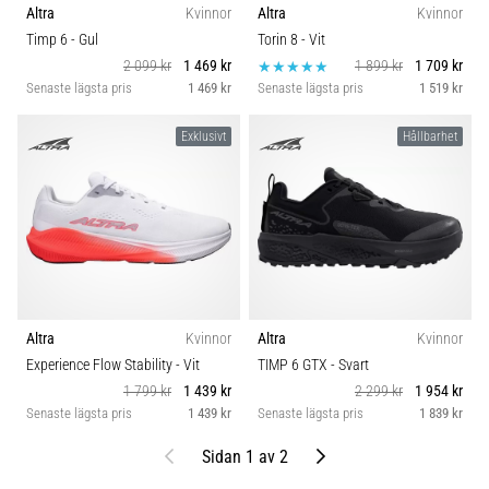
Altra
Kvinnor
Altra
Kvinnor
Timp 6
- Gul
Torin 8
- Vit
2 099 kr
1 469 kr
1 899 kr
1 709 kr
Senaste lägsta pris
1 469 kr
Senaste lägsta pris
1 519 kr
Exklusivt
Hållbarhet
Altra
Kvinnor
Altra
Kvinnor
Experience Flow Stability
- Vit
TIMP 6 GTX
- Svart
1 799 kr
1 439 kr
2 299 kr
1 954 kr
Senaste lägsta pris
1 439 kr
Senaste lägsta pris
1 839 kr
Föregående
Nästa
Sidan 1 av 2