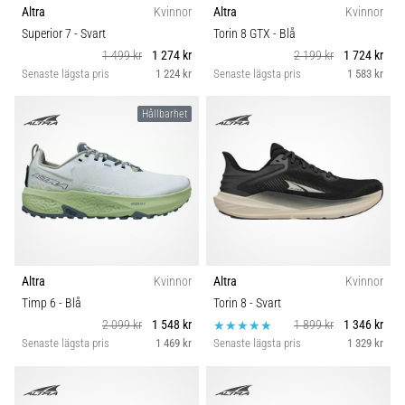
Altra
Kvinnor
Altra
Kvinnor
Superior 7
- Svart
Torin 8 GTX
- Blå
1 499 kr
1 274 kr
2 199 kr
1 724 kr
Senaste lägsta pris
1 224 kr
Senaste lägsta pris
1 583 kr
Hållbarhet
Altra
Kvinnor
Altra
Kvinnor
Timp 6
- Blå
Torin 8
- Svart
2 099 kr
1 548 kr
1 899 kr
1 346 kr
Senaste lägsta pris
1 469 kr
Senaste lägsta pris
1 329 kr