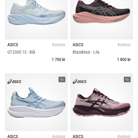
även
känt
som
iliotibialbandssyndrom
(ITBS),
är
ASICS
Kvinnor
ASICS
Kvinnor
ett
mycket
GT-2000 15
- Blå
Blazeblast
- Lila
vanligt
1 700 kr
1 800 kr
hälsoproblem
som
löpare
Ny
Ny
drabbas
av.
Vad…
Visa
alla
artiklar
ASICS
Kvinnor
ASICS
Kvinnor