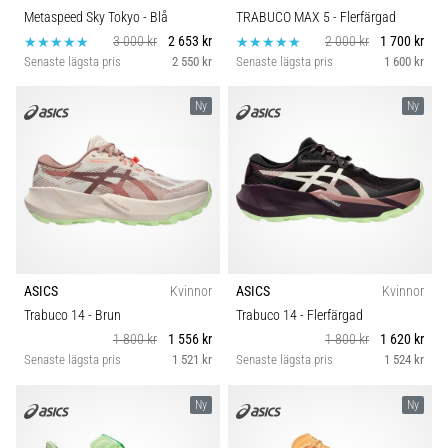
Metaspeed Sky Tokyo
- Blå
TRABUCO MAX 5
- Flerfärgad
3 000 kr
2 653 kr
2 000 kr
1 700 kr
Senaste lägsta pris
2 550 kr
Senaste lägsta pris
1 600 kr
Ny
Ny
ASICS
Kvinnor
ASICS
Kvinnor
Trabuco 14
- Brun
Trabuco 14
- Flerfärgad
1 800 kr
1 556 kr
1 800 kr
1 620 kr
Senaste lägsta pris
1 521 kr
Senaste lägsta pris
1 524 kr
Ny
Ny