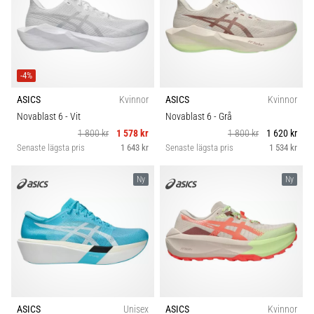
-4%
ASICS
Kvinnor
ASICS
Kvinnor
Novablast 6
- Vit
Novablast 6
- Grå
1 800 kr
1 578 kr
1 800 kr
1 620 kr
Senaste lägsta pris
1 643 kr
Senaste lägsta pris
1 534 kr
Ny
Ny
ASICS
Unisex
ASICS
Kvinnor