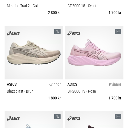
riktningsförändringar.
Komfort och dämpning
Metafuji Trail 2
- Gul
GT-2000 15
- Svart
Hur
2 800 kr
1 700 kr
utförs
det
Skobredd
korrekt,
var
Ny
Ny
används
Carbon
det…
6. 8. 2026
•
9 min. läsning
Löparknä:
ASICS
Kvinnor
ASICS
Kvinnor
Orsaker,
Blazeblast
- Brun
GT-2000 15
- Rosa
behandling
1 800 kr
1 700 kr
och
förebyggande
åtgärder
Ny
Ny
Löparknä,