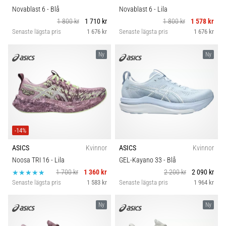
Novablast 6
- Blå
Novablast 6
- Lila
1 800 kr
1 710 kr
1 800 kr
1 578 kr
Senaste lägsta pris
1 676 kr
Senaste lägsta pris
1 676 kr
Ny
Ny
-14%
ASICS
Kvinnor
ASICS
Kvinnor
Noosa TRI 16
- Lila
GEL-Kayano 33
- Blå
1 700 kr
1 360 kr
2 200 kr
2 090 kr
Senaste lägsta pris
1 583 kr
Senaste lägsta pris
1 964 kr
Ny
Ny