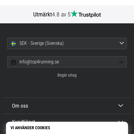
Utmärkt
4.8 av 5
SEK - Sverige (Svenska)
info@top4running.se
Begär uttag
Om oss
Kundtjänst