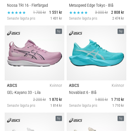
Noosa TRI 16
- Flerfärgad
Metaspeed Edge Tokyo
- Blå
1 700 kr
1 551 kr
3 000 kr
2 808 kr
Senaste lägsta pris
1 431 kr
Senaste lägsta pris
2 474 kr
Ny
Ny
ASICS
Kvinnor
ASICS
Kvinnor
GEL-Kayano 33
- Lila
Novablast 6
- Blå
2 200 kr
1 870 kr
1 800 kr
1 710 kr
Senaste lägsta pris
1 814 kr
Senaste lägsta pris
1 710 kr
Ny
Ny