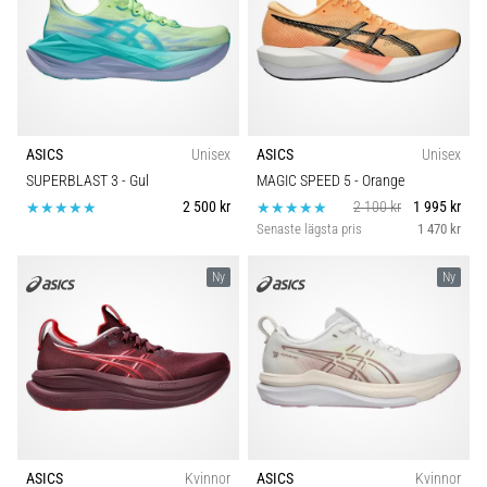
ASICS
Unisex
ASICS
Unisex
SUPERBLAST 3
- Gul
MAGIC SPEED 5
- Orange
2 500 kr
2 100 kr
1 995 kr
Senaste lägsta pris
1 470 kr
Ny
Ny
ASICS
Kvinnor
ASICS
Kvinnor