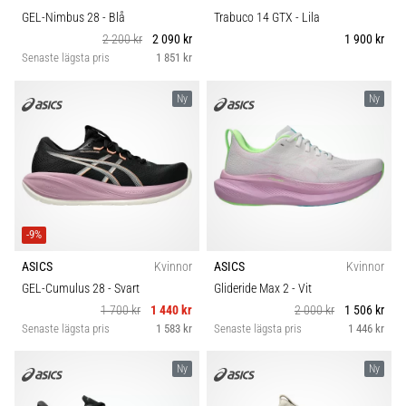
GEL-Nimbus 28
- Blå
Trabuco 14 GTX
- Lila
2 200 kr
2 090 kr
1 900 kr
Senaste lägsta pris
1 851 kr
Ny
Ny
-9%
ASICS
Kvinnor
ASICS
Kvinnor
GEL-Cumulus 28
- Svart
Glideride Max 2
- Vit
1 700 kr
1 440 kr
2 000 kr
1 506 kr
Senaste lägsta pris
1 583 kr
Senaste lägsta pris
1 446 kr
Ny
Ny