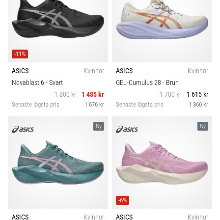
-11%
ASICS
Kvinnor
ASICS
Kvinnor
Novablast 6
- Svart
GEL-Cumulus 28
- Brun
1 800 kr
1 485 kr
1 700 kr
1 615 kr
Senaste lägsta pris
1 676 kr
Senaste lägsta pris
1 360 kr
Ny
Ny
-6%
ASICS
Kvinnor
ASICS
Kvinnor