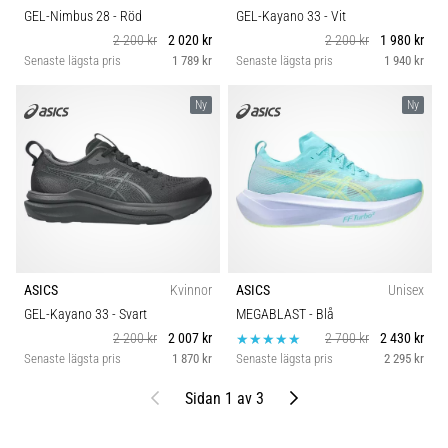
GEL-Nimbus 28
- Röd
GEL-Kayano 33
- Vit
2 200 kr
2 020 kr
2 200 kr
1 980 kr
Senaste lägsta pris
1 789 kr
Senaste lägsta pris
1 940 kr
Ny
Ny
ASICS
Kvinnor
ASICS
Unisex
GEL-Kayano 33
- Svart
MEGABLAST
- Blå
2 200 kr
2 007 kr
2 700 kr
2 430 kr
Senaste lägsta pris
1 870 kr
Senaste lägsta pris
2 295 kr
Föregående
Nästa
Sidan 1 av 3