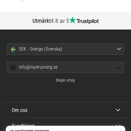
Utmärkt
4.8 av 5
SEK - Sverige (Svenska)
info@top4running.se
Begär uttag
Om oss
Kundtjänst