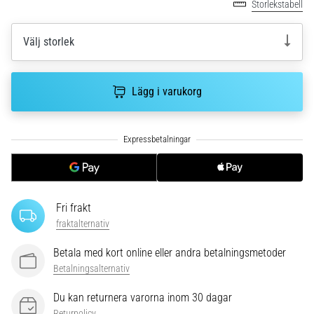
riktningsförändringar.
Storlekstabell
Hur
utförs
Välj storlek
det
korrekt,
var
Lägg i varukorg
används
det…
6. 8. 2026
•
9 min. läsning
Löparknä:
Fri frakt
Orsaker,
fraktalternativ
behandling
och
Betala med kort online eller andra betalningsmetoder
förebyggande
Betalningsalternativ
åtgärder
Du kan returnera varorna inom 30 dagar
Löparknä,
Returpolicy