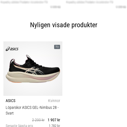
Nyligen visade produkter
Ny
ASICS
Kvinnor
Löparskor ASICS GEL-Nimbus 28
-
Svart
2 200 kr
1 907 kr
Senaste lägsta pris
1 782 kr