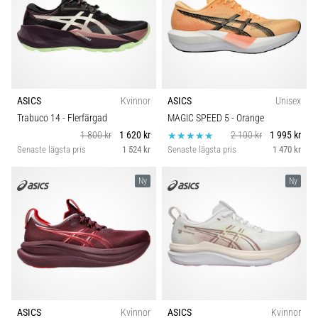
ASICS
Kvinnor
ASICS
Unisex
Trabuco 14
- Flerfärgad
MAGIC SPEED 5
- Orange
1 800 kr
1 620 kr
2 100 kr
1 995 kr
Senaste lägsta pris
1 524 kr
Senaste lägsta pris
1 470 kr
Ny
Ny
ASICS
Kvinnor
ASICS
Kvinnor