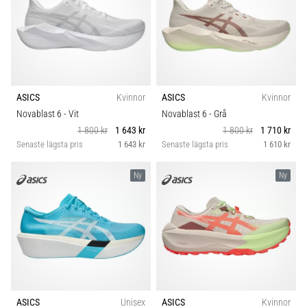
ASICS
Kvinnor
ASICS
Kvinnor
Novablast 6
- Vit
Novablast 6
- Grå
1 800 kr
1 643 kr
1 800 kr
1 710 kr
Senaste lägsta pris
1 643 kr
Senaste lägsta pris
1 610 kr
Ny
Ny
ASICS
Unisex
ASICS
Kvinnor