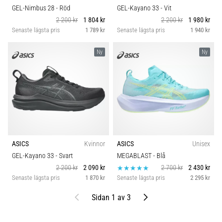
GEL-Nimbus 28
- Röd
GEL-Kayano 33
- Vit
2 200 kr
1 804 kr
2 200 kr
1 980 kr
Senaste lägsta pris
1 789 kr
Senaste lägsta pris
1 940 kr
Ny
Ny
ASICS
Kvinnor
ASICS
Unisex
GEL-Kayano 33
- Svart
MEGABLAST
- Blå
2 200 kr
2 090 kr
2 700 kr
2 430 kr
Senaste lägsta pris
1 870 kr
Senaste lägsta pris
2 295 kr
Föregående
Nästa
Sidan 1 av 3