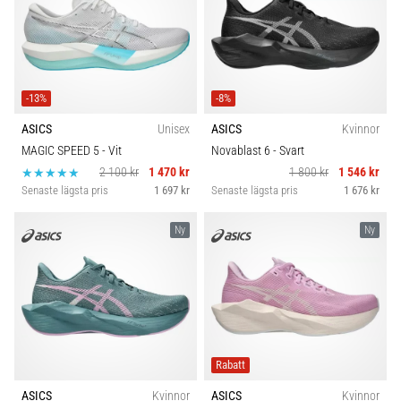
-13%
-8%
ASICS
Unisex
ASICS
Kvinnor
MAGIC SPEED 5
- Vit
Novablast 6
- Svart
2 100 kr
1 470 kr
1 800 kr
1 546 kr
Senaste lägsta pris
1 697 kr
Senaste lägsta pris
1 676 kr
Ny
Ny
Rabatt
ASICS
Kvinnor
ASICS
Kvinnor