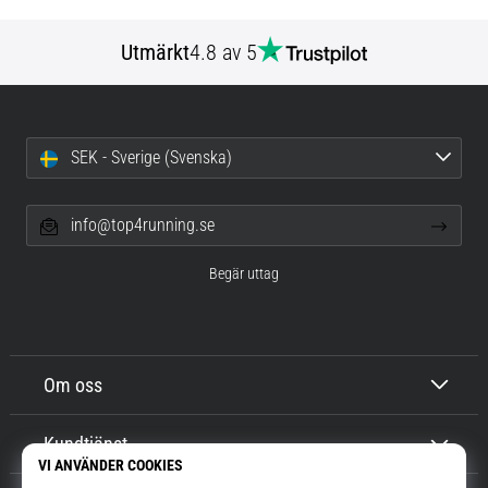
Utmärkt
4.8 av 5
SEK - Sverige (Svenska)
info@top4running.se
Begär uttag
Om oss
Kundtjänst