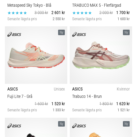
Metaspeed Sky Tokyo
- Blå
TRABUCO MAX 5
- Flerfärgad
3 000 kr
2 601 kr
2 000 kr
1 700 kr
Senaste lägsta pris
2 550 kr
Senaste lägsta pris
1 600 kr
Ny
Ny
ASICS
Unisex
ASICS
Kvinnor
Fuji Lite 7
- Grå
Trabuco 14
- Brun
1 600 kr
1 520 kr
1 800 kr
1 620 kr
Senaste lägsta pris
1 333 kr
Senaste lägsta pris
1 521 kr
Ny
Ny