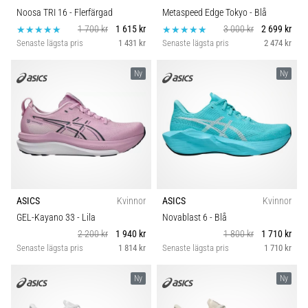
Noosa TRI 16
- Flerfärgad
Metaspeed Edge Tokyo
- Blå
1 700 kr
1 615 kr
3 000 kr
2 699 kr
Senaste lägsta pris
1 431 kr
Senaste lägsta pris
2 474 kr
Ny
Ny
ASICS
Kvinnor
ASICS
Kvinnor
GEL-Kayano 33
- Lila
Novablast 6
- Blå
2 200 kr
1 940 kr
1 800 kr
1 710 kr
Senaste lägsta pris
1 814 kr
Senaste lägsta pris
1 710 kr
Ny
Ny