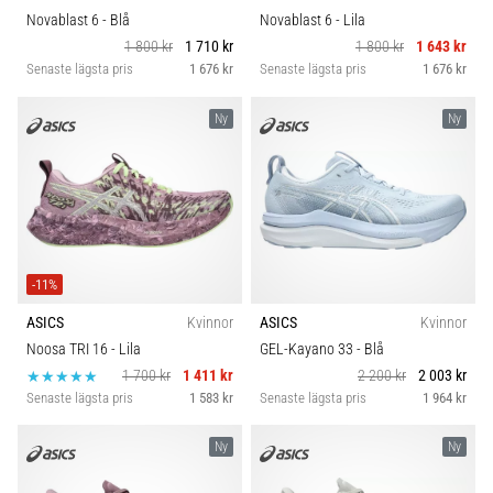
Novablast 6
- Blå
Novablast 6
- Lila
1 800 kr
1 710 kr
1 800 kr
1 643 kr
Senaste lägsta pris
1 676 kr
Senaste lägsta pris
1 676 kr
Ny
Ny
-11%
ASICS
Kvinnor
ASICS
Kvinnor
Noosa TRI 16
- Lila
GEL-Kayano 33
- Blå
1 700 kr
1 411 kr
2 200 kr
2 003 kr
Senaste lägsta pris
1 583 kr
Senaste lägsta pris
1 964 kr
Ny
Ny