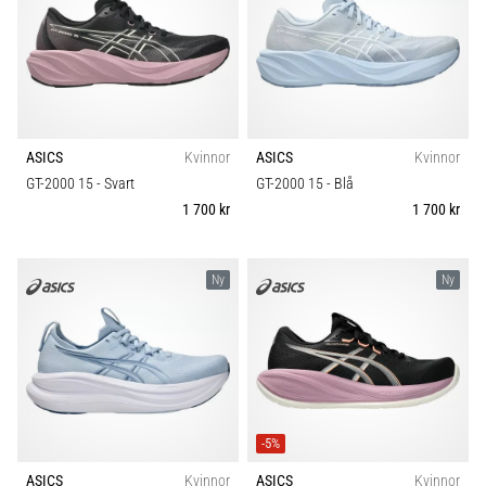
under
eller
efter
löpning?
En
av
de
ASICS
Kvinnor
ASICS
Kvinnor
vanligaste
GT-2000 15
- Svart
GT-2000 15
- Blå
orsakerna
1 700 kr
1 700 kr
är
plantar
fasciit.
Ny
Ny
Vad
beror
det…
Visa
alla
-5%
artiklar
ASICS
Kvinnor
ASICS
Kvinnor