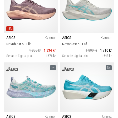
-8%
ASICS
Kvinnor
ASICS
Kvinnor
Novablast 6
- Lila
Novablast 6
- Grå
1 800 kr
1 534 kr
1 800 kr
1 710 kr
Senaste lägsta pris
1 676 kr
Senaste lägsta pris
1 643 kr
Ny
Ny
ASICS
Kvinnor
ASICS
Unisex