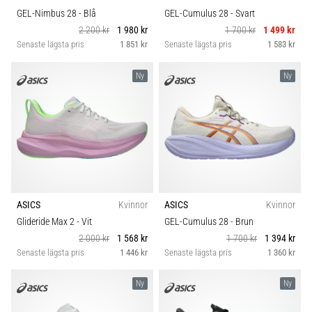
GEL-Nimbus 28
- Blå
GEL-Cumulus 28
- Svart
2 200 kr
1 980 kr
1 700 kr
1 499 kr
Senaste lägsta pris
1 851 kr
Senaste lägsta pris
1 583 kr
Ny
Ny
ASICS
Kvinnor
ASICS
Kvinnor
Glideride Max 2
- Vit
GEL-Cumulus 28
- Brun
2 000 kr
1 568 kr
1 700 kr
1 394 kr
Senaste lägsta pris
1 446 kr
Senaste lägsta pris
1 360 kr
Ny
Ny