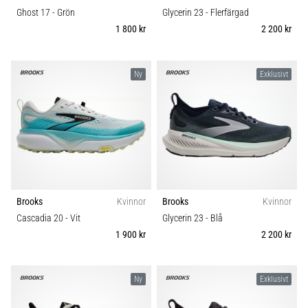
Ghost 17
- Grön
Glycerin 23
- Flerfärgad
1 800 kr
2 200 kr
Ny
Exklusivt
Brooks
Kvinnor
Brooks
Kvinnor
Cascadia 20
- Vit
Glycerin 23
- Blå
1 900 kr
2 200 kr
Ny
Exklusivt