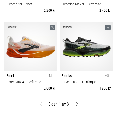
Glycerin 23
- Svart
Hyperion Max 3
- Flerfärgad
2 200 kr
2 400 kr
Ny
Ny
Brooks
Män
Brooks
Män
Ghost Max 4
- Flerfärgad
Cascadia 20
- Flerfärgad
2 000 kr
1 900 kr
Föregående
Nästa
Sidan 1 av 3