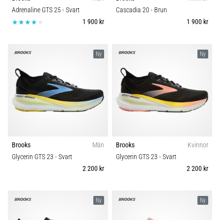
riktningsförändringar.
Underlag
Adrenaline GTS 25
- Svart
Cascadia 20
- Brun
Hur
1 900 kr
1 900 kr
utförs
det
Trail
korrekt,
var
Ny
Ny
används
Typ av löpning
det…
Typ av sko
6. 8. 2026
•
Vikt (g)
9 min. läsning
Löparknä:
Brooks
Män
Brooks
Kvinnor
Orsaker,
Glycerin GTS 23
- Svart
Glycerin GTS 23
- Svart
behandling
2 200 kr
2 200 kr
och
förebyggande
åtgärder
Ny
Ny
Löparknä,