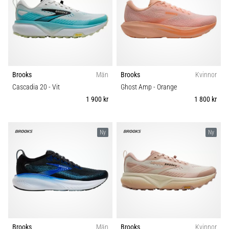
Blixtsnabb
Carbon
löpning
och
Komfort och dämpning
beeptest:
Vad
Dropp (mm)
är
de
Brooks
Män
Brooks
Kvinnor
och
Cascadia 20
- Vit
Ghost Amp
- Orange
Kategori
hur
1 900 kr
1 800 kr
genomförs
Modell
de?
Ny
Ny
I
Skobredd
praktiken
testar
shuttle
Sport
run
snabbhet,
smidighet
Hållbarhet
och
Brooks
Män
Brooks
Kvinnor