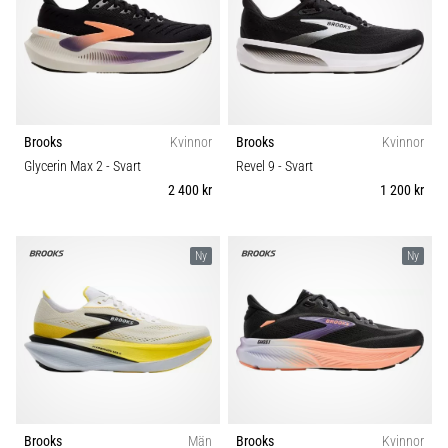
Brooks
Kvinnor
Brooks
Kvinnor
Glycerin Max 2
- Svart
Revel 9
- Svart
2 400 kr
1 200 kr
Ny
Ny
Brooks
Män
Brooks
Kvinnor