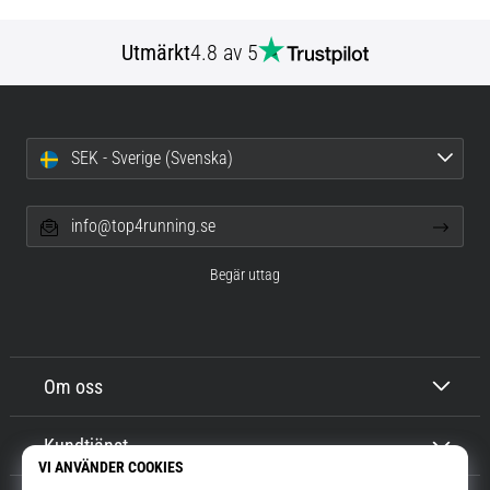
Utmärkt
4.8 av 5
SEK - Sverige (Svenska)
info@top4running.se
Begär uttag
Om oss
Kundtjänst