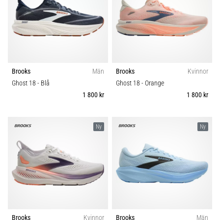
även
känt
som
iliotibialbandssyndrom
(ITBS),
är
Brooks
Män
Brooks
Kvinnor
ett
mycket
Ghost 18
- Blå
Ghost 18
- Orange
vanligt
1 800 kr
1 800 kr
hälsoproblem
som
löpare
Ny
Ny
drabbas
av.
Vad…
Visa
alla
artiklar
Brooks
Kvinnor
Brooks
Män