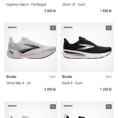
Hyperion Max 4
- Flerfärgad
Ghost 18
- Svart
2 400 kr
1 800 kr
Ny
Ny
Brooks
Män
Brooks
Män
Ghost Max 4
- Vit
Revel 9
- Svart
2 000 kr
1 200 kr
Ny
Ny