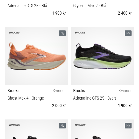
Adrenaline GTS 25
- Blå
Glycerin Max 2
- Blå
1 900 kr
2 400 kr
Ny
Ny
Brooks
Kvinnor
Brooks
Kvinnor
Ghost Max 4
- Orange
Adrenaline GTS 25
- Svart
2 000 kr
1 900 kr
Ny
Ny