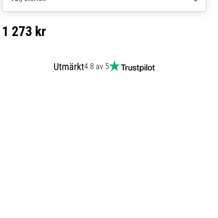
1 273 kr
Utmärkt
4.8 av 5