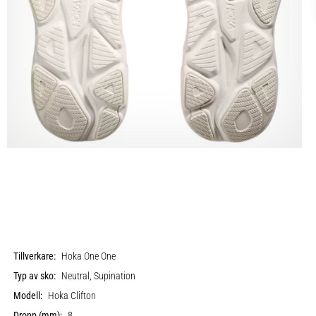
Tillverkare:
Hoka One One
Typ av sko:
Neutral, Supination
Modell:
Hoka Clifton
Dropp (mm):
8