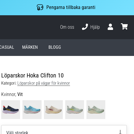
Pengarna tillbaka garanti
Om oss
Hjälp
varuko
CASUAL
MÄRKEN
BLOGG
Löparskor Hoka Clifton 10
Kategori:
Löparskor på vägar för kvinnor
Kvinnor,
Vit
Välj storlek