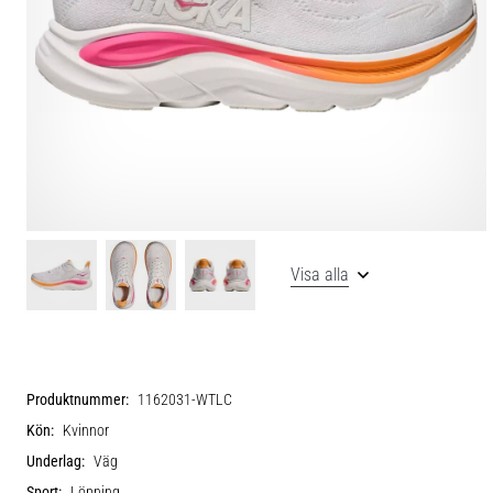
Visa alla
Produktnummer:
1162031-WTLC
Kön:
Kvinnor
Underlag:
Väg
Sport:
Löpning