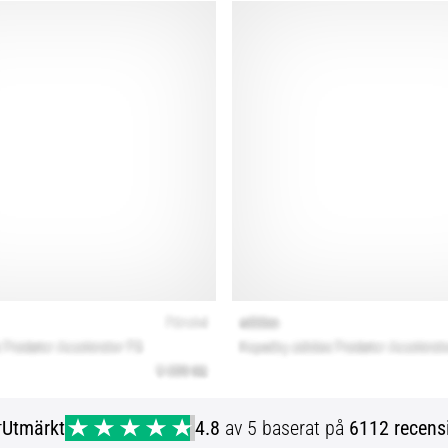
r
Utmärkt
4.8
av 5 baserat på
6112 recens