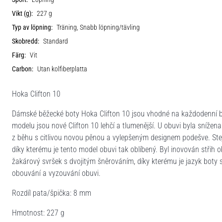
Vikt (g):
227 g
Typ av löpning:
Träning, Snabb löpning/tävling
Skobredd:
Standard
Färg:
Vit
Carbon:
Utan kolfiberplatta
Hoka Clifton 10
Dámské běžecké boty Hoka Clifton 10 jsou vhodné na každodenní b
modelu jsou nové Clifton 10 lehčí a tlumenější. U obuvi byla snížen
z běhu s citlivou novou pěnou a vylepšeným designem podešve. Stejn
díky kterému je tento model obuvi tak oblíbený. Byl inovován střih
žakárový svršek s dvojitým šněrováním, díky kterému je jazyk boty st
obouvání a vyzouvání obuvi.
Rozdíl pata/špička: 8 mm
Hmotnost: 227 g