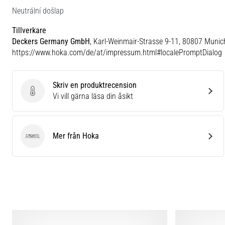
Neutrální došlap
Tillverkare
Deckers Germany GmbH
, Karl-Weinmair-Strasse 9-11, 80807 Munic
https://www.hoka.com/de/at/impressum.html#localePromptDialog
Skriv en produktrecension
Skriv en produktrecension
Vi vill gärna läsa din åsikt
Mer från Hoka
Hoka