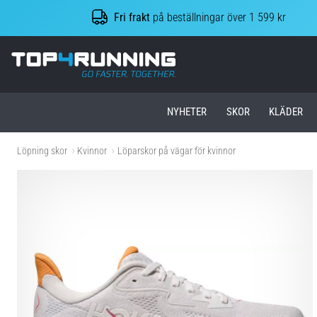
Fri frakt
på beställningar över 1 599 kr
Top4Running.se
NYHETER
SKOR
KLÄDER
Löpning skor
Kvinnor
Löparskor på vägar för kvinnor