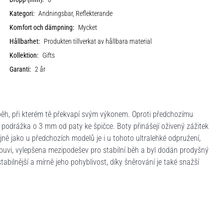
Kategori:
Andningsbar, Reflekterande
Komfort och dämpning:
Mycket
Hållbarhet:
Produkten tillverkat av hållbara material
Kollektion:
Gifts
Garanti:
2 år
ěh, při kterém tě překvapí svým výkonem. Oproti předchozímu
a podrážka o 3 mm od paty ke špičce. Boty přinášejí oživený zážitek
ě jako u předchozích modelů je i u tohoto ultralehké odpružení,
 obuvi, vylepšena mezipodešev pro stabilní běh a byl dodán prodyšný
abilnější a mírně jeho pohyblivost, díky šněrování je také snažší