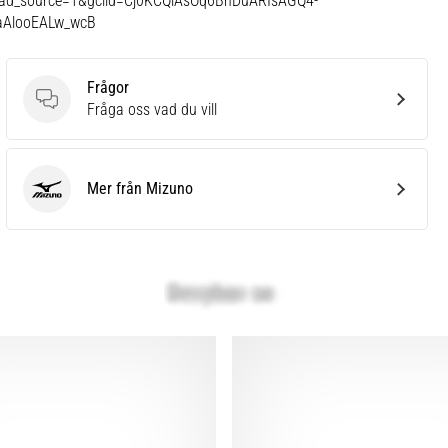
/?gad_source=1&gclid=Cj0KCQiAsOq6BhDuARIsAGQ4-
aAlooEALw_wcB
Frågor
Frågor
Fråga oss vad du vill
Mer från Mizuno
Mizuno