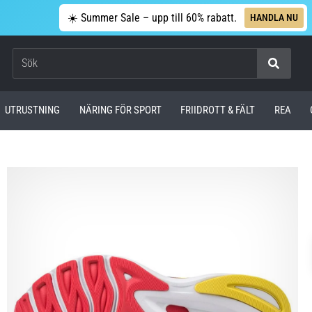
☀️ Summer Sale – upp till 60% rabatt.
HANDLA NU
Sök
UTRUSTNING
NÄRING FÖR SPORT
FRIIDROTT & FÄLT
REA