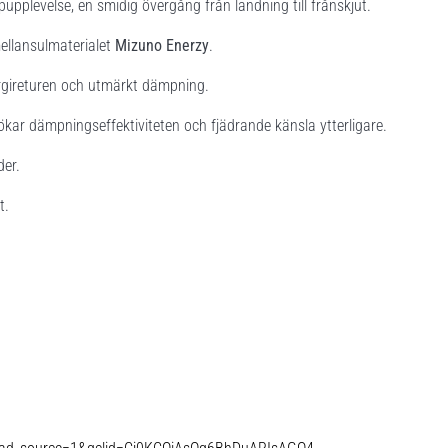
upplevelse, en smidig övergång från landning till frånskjut.
ellansulmaterialet
Mizuno Enerzy
.
ergireturen och utmärkt dämpning.
ökar dämpningseffektiviteten och fjädrande känsla ytterligare.
der.
t.