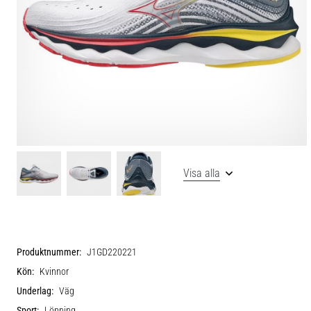
Visa alla
Produktnummer:
J1GD220221
Kön:
Kvinnor
Underlag:
Väg
Sport:
Löpning