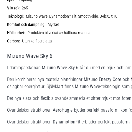
Vikt (g):
265
Teknologi:
Mizuno Wave, Dynamotion™ Fit, SmoothRide, U4icX, X10
Komfort och dämpning:
Mycket
Hållbarhet:
Produkten tillverkat av hållbara material
Carbon:
Utan kolfiberplatta
Mizuno Wave Sky 6
I damlöparsko
n
an
Mizuno Wave Sky 6
får du med en mjuk och jämn
Den kombinerar nya materialblandningar
Mizuno Enerzy Core
och
oslagbar energiretur. Självklart finns
Mizuno Wave
-teknologin som ge
Det nya släta och flexibla ovandelsmaterialet sitter mjukt mot foten
Ovandelskonstruktionen
AeroHug
erbjuder perfekt passform, komfor
Ovandelskonstruktionen
DynamotionFit
erbjuder perfekt passform, 