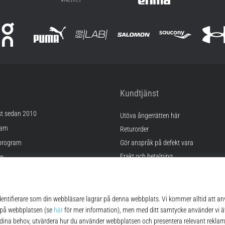
Kundtjänst
st sedan 2010
Utöva ångerrätten här
ram
Returorder
program
Gör anspråk på defekt vara
Frakt och betalning
am
Hitta rätt storlek
Kontakt
lningar
FAQ
kor
Sekretesspolicy