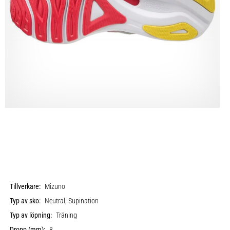
Tillverkare:
Mizuno
Typ av sko:
Neutral, Supination
Typ av löpning:
Träning
Dropp (mm):
8