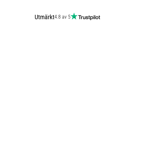
Utmärkt
4.8 av 5