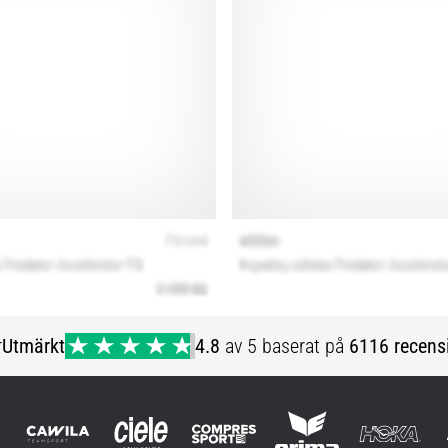
r
Utmärkt
4.8
av 5 baserat på
6116 recens