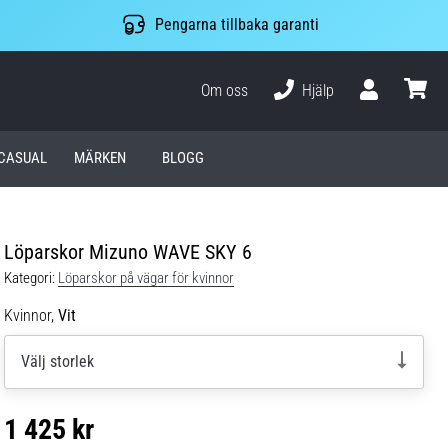
Pengarna tillbaka garanti
Om oss
Hjälp
varuko
CASUAL
MÄRKEN
BLOGG
Löparskor Mizuno WAVE SKY 6
Kategori:
Löparskor på vägar för kvinnor
Kvinnor,
Vit
Välj storlek
1 425 kr