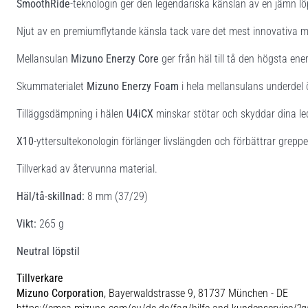
SmoothRide
-teknologin ger den legendariska känslan av en jämn löp
Njut av en premiumflytande känsla tack vare det mest innovativa m
Mellansulan
Mizuno Enerzy Core
ger från häl till tå den högsta en
Skummaterialet
Mizuno Enerzy Foam
i hela mellansulans underdel 
Tilläggsdämpning i hälen
U4iCX
minskar stötar och skyddar dina le
X10
-yttersultekonologin förlänger livslängden och förbättrar greppe
Tillverkad av återvunna material.
Häl/tå-skillnad:
8 mm (37/29)
Vikt:
265 g
Neutral löpstil
Tillverkare
Mizuno Corporation
, Bayerwaldstrasse 9, 81737 München - DE