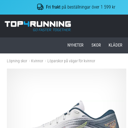
Fri frakt
på beställningar över 1 599 kr
Top4Running.se
NYHETER
SKOR
KLÄDER
Löpning skor
Kvinnor
Löparskor på vägar för kvinnor