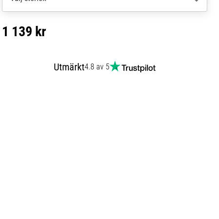
1 139 kr
Utmärkt
4.8 av 5