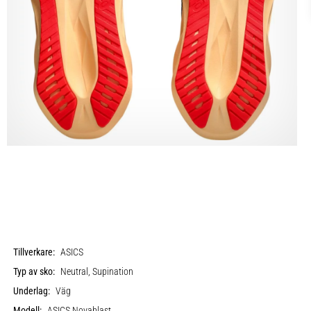
Tillverkare:
ASICS
Typ av sko:
Neutral, Supination
Underlag:
Väg
Modell:
ASICS Novablast