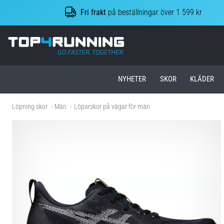
Fri frakt
på beställningar över 1 599 kr
Top4Running.se
NYHETER
SKOR
KLÄDER
Löpning skor
Män
Löparskor på vägar för män