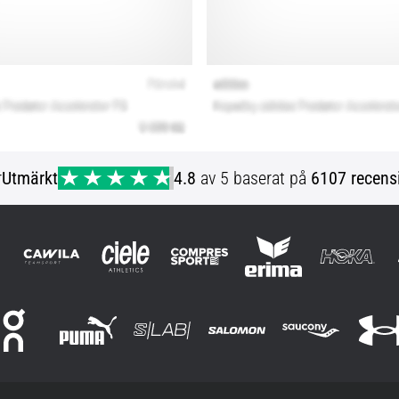
r
Utmärkt
4.8
av 5 baserat på
6107 recens