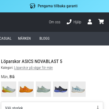
Pengarna tillbaka garanti
Om oss
Hjälp
varuko
CASUAL
MÄRKEN
BLOGG
Löparskor ASICS NOVABLAST 5
Kategori:
Löparskor på vägar för män
Män,
Blå
Välj storlek