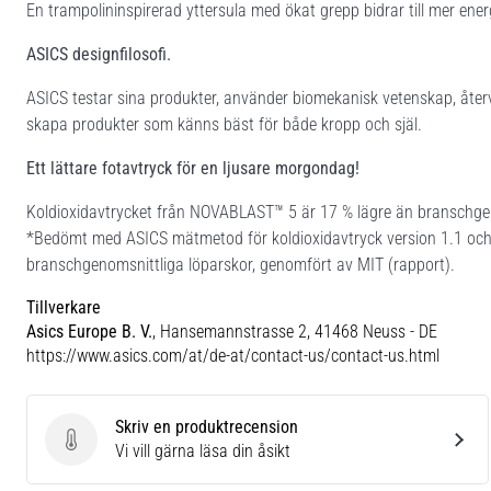
En trampolininspirerad yttersula med ökat grepp bidrar till mer energ
ASICS designfilosofi.
ASICS testar sina produkter, använder biomekanisk vetenskap, återv
skapa produkter som känns bäst för både kropp och själ.
Ett lättare fotavtryck för en ljusare morgondag!
Koldioxidavtrycket från NOVABLAST™ 5 är 17 % lägre än branschgen
*Bedömt med ASICS mätmetod för koldioxidavtryck version 1.1 och 
branschgenomsnittliga löparskor, genomfört av MIT (rapport).
Tillverkare
Asics Europe B. V.
, Hansemannstrasse 2, 41468 Neuss - DE
https://www.asics.com/at/de-at/contact-us/contact-us.html
Skriv en produktrecension
Skriv en produktrecension
Vi vill gärna läsa din åsikt