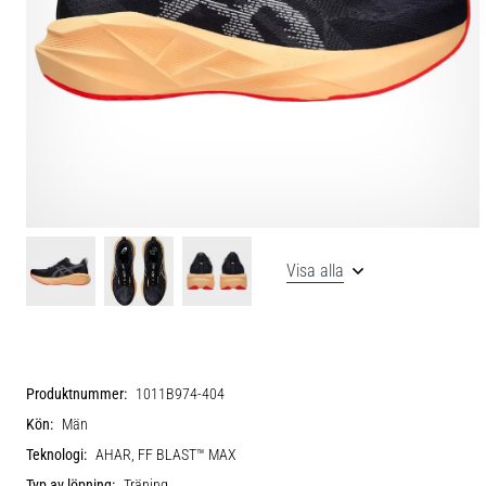
Visa alla
Produktnummer:
1011B974-404
Kön:
Män
Teknologi:
AHAR, FF BLAST™ MAX
Typ av löpning:
Träning