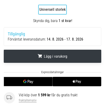
riktningsförändringar.
Hur
Universell storlek
utförs
det
Skynda dig, bara
1 st kvar
!
korrekt,
var
används
Tillgänglig
det…
Förväntat leveransdatum:
14. 8. 2026 - 17. 8. 2026
6. 8. 2026
•
Lägg i varukorg
9 min. läsning
Löparknä:
.
.
.
Orsaker,
behandling
och
förebyggande
Vid köp över
1 599 kr
får du gratis frakt
åtgärder
fraktalternativ
Löparknä,