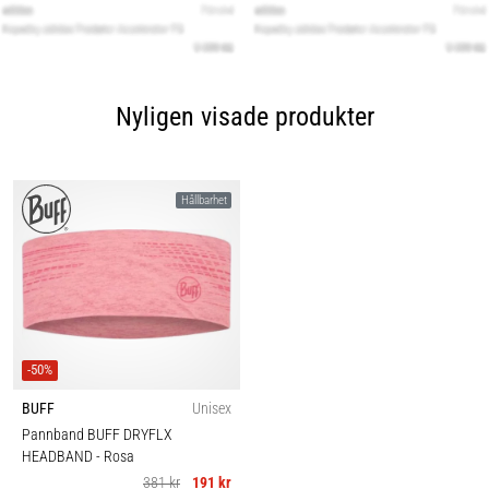
Nyligen visade produkter
Hållbarhet
-50%
BUFF
Unisex
Pannband BUFF DRYFLX
HEADBAND
- Rosa
381 kr
191 kr