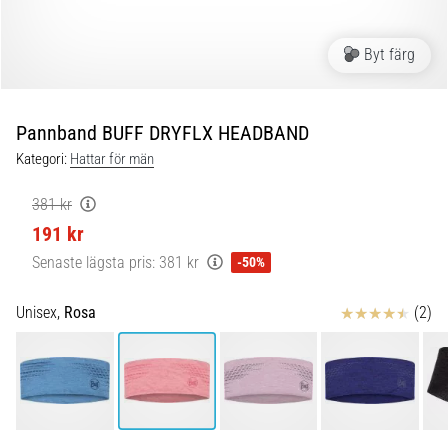
Blixtsnabb
löpning
och
Byt färg
beeptest:
Vad
är
Pannband BUFF DRYFLX HEADBAND
de
Kategori:
Hattar för män
och
hur
381 kr
genomförs
191 kr
de?
Senaste lägsta pris:
381 kr
-50%
I
praktiken
Recensioner
Unisex,
Rosa
(2)
testar
shuttle
run
snabbhet,
smidighet
och