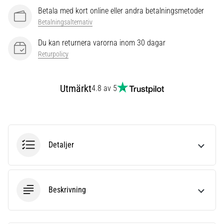
även
Betala med kort online eller andra betalningsmetoder
känt
Betalningsalternativ
som
iliotibialbandssyndrom
Du kan returnera varorna inom 30 dagar
(ITBS),
Returpolicy
är
ett
mycket
Utmärkt
4.8 av 5
vanligt
hälsoproblem
som
löpare
drabbas
Detaljer
av.
Vad…
Beskrivning
Visa
alla
artiklar