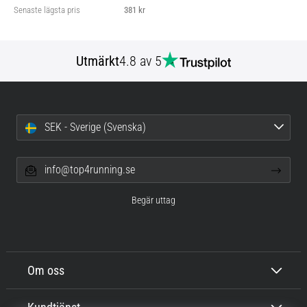
Senaste lägsta pris
381 kr
Utmärkt
4.8 av 5
SEK - Sverige (Svenska)
info@top4running.se
Begär uttag
Om oss