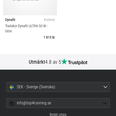
Dynafit
Kvinnor
Trailskor Dynafit ULTRA 50 W
-
Grön
1 815 kr
Utmärkt
4.8 av 5
SEK - Sverige (Svenska)
info@top4running.se
Begär uttag