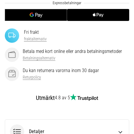
riktningsförändringar.
Hur
utförs
det
korrekt,
Fri frakt
var
fraktalternativ
används
det…
Betala med kort online eller andra betalningsmetoder
Betalningsalternativ
6. 8. 2026
Du kan returnera varorna inom 30 dagar
•
9 min. läsning
Returpolicy
Löparknä:
Orsaker,
Utmärkt
4.8 av 5
behandling
och
förebyggande
åtgärder
Detaljer
Löparknä,