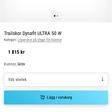
Blixtsnabb
löpning
och
beeptest:
Vad
är
Trailskor Dynafit ULTRA 50 W
de
Kategori:
Löparskor på stigar för kvinnor
och
hur
1 815 kr
genomförs
de?
Kvinnor,
Grön
I
praktiken
testar
Välj storlek
shuttle
run
snabbhet,
Lägg i varukorg
smidighet
och