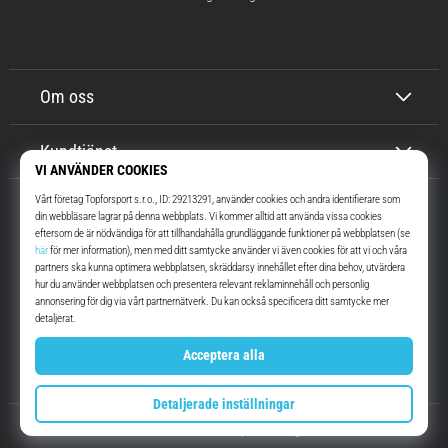
Om oss
Kundtjänst
Top4Running.se
I mer än 16 år vi har vi motiverat dig att gå ut och springa. Snabbare. Med
oss. Varje dag.
Instagram
YouTube
© 2010 – 2026
Top4Running.se