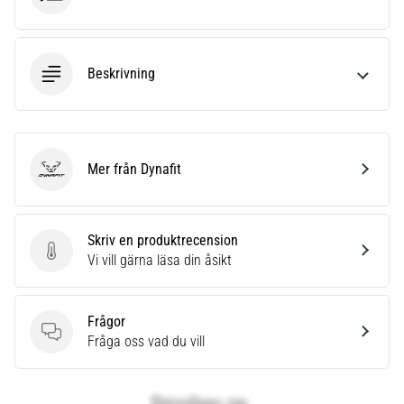
även
känt
som
iliotibialbandssyndrom
Beskrivning
(ITBS),
är
ett
mycket
Mer från Dynafit
vanligt
Dynafit
hälsoproblem
som
löpare
Skriv en produktrecension
drabbas
Skriv en produktrecension
Vi vill gärna läsa din åsikt
av.
Vad…
Frågor
Frågor
Fråga oss vad du vill
Visa
alla
artiklar