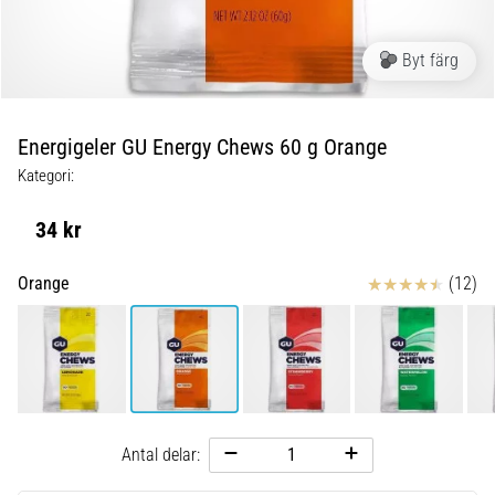
Löparknä:
Orsaker,
behandling
Byt färg
och
förebyggande
åtgärder
Energigeler GU Energy Chews 60 g Orange
Löparknä,
Kategori:
även
känt
34 kr
som
iliotibialbandssyndrom
Recensioner
Orange
(12)
(ITBS),
är
ett
mycket
vanligt
hälsoproblem
som
Antal delar:
löpare
drabbas