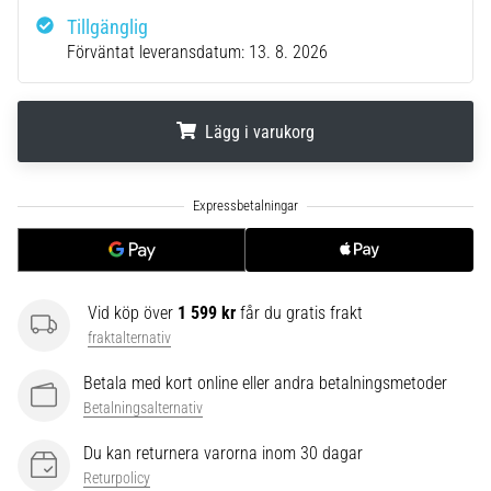
av.
Tillgänglig
Vad…
Förväntat leveransdatum:
13. 8. 2026
6. 8. 2026
•
Lägg i varukorg
10 min. läsning
Löparskor
.
.
.
med
mer
dämpning
Vilka
Vid köp över
1 599 kr
får du gratis frakt
är
fraktalternativ
TOP-
modellerna
Betala med kort online eller andra betalningsmetoder
av
Betalningsalternativ
löparskor
med
Du kan returnera varorna inom 30 dagar
högre
Returpolicy