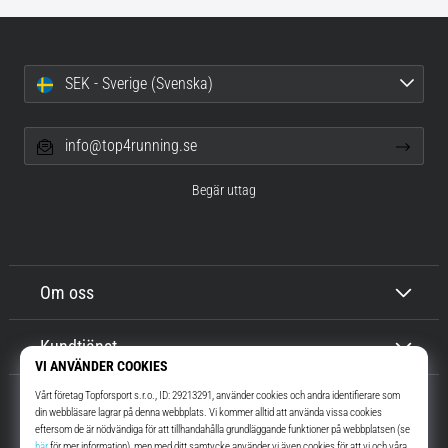
SEK - Sverige (Svenska)
info@top4running.se
Begär uttag
Om oss
Kundtjänst