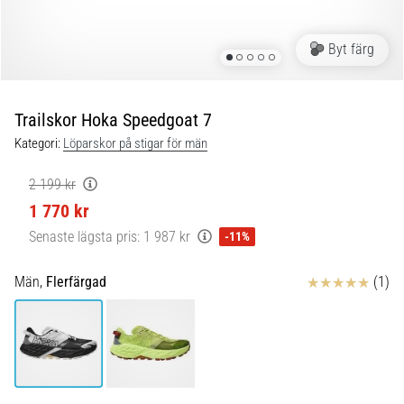
Blixtsnabb
löpning
och
Byt färg
beeptest:
Vad
är
Trailskor Hoka Speedgoat 7
de
Kategori:
Löparskor på stigar för män
och
hur
2 199 kr
genomförs
1 770 kr
de?
Senaste lägsta pris:
1 987 kr
-11%
I
praktiken
Recensioner
Män,
Flerfärgad
(1)
testar
shuttle
run
snabbhet,
smidighet
och