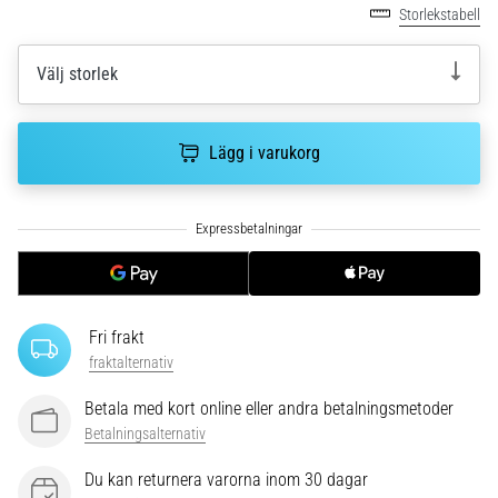
riktningsförändringar.
Storlekstabell
Hur
utförs
Välj storlek
det
korrekt,
var
används
Lägg i varukorg
det…
6. 8. 2026
•
9 min. läsning
Löparknä:
Fri frakt
Orsaker,
fraktalternativ
behandling
och
Betala med kort online eller andra betalningsmetoder
förebyggande
Betalningsalternativ
åtgärder
Du kan returnera varorna inom 30 dagar
Löparknä,