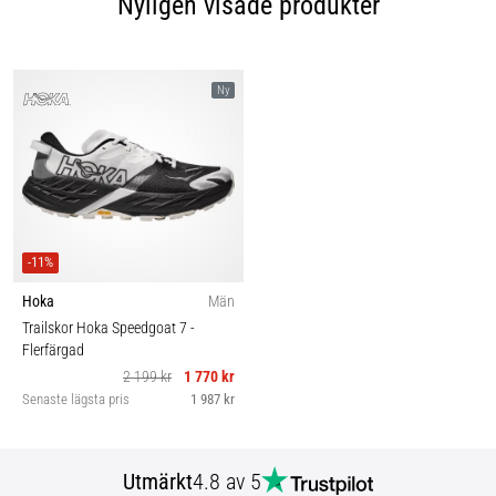
Nyligen visade produkter
Ny
-11%
Hoka
Män
Trailskor Hoka Speedgoat 7
-
Flerfärgad
2 199 kr
1 770 kr
Senaste lägsta pris
1 987 kr
Utmärkt
4.8 av 5