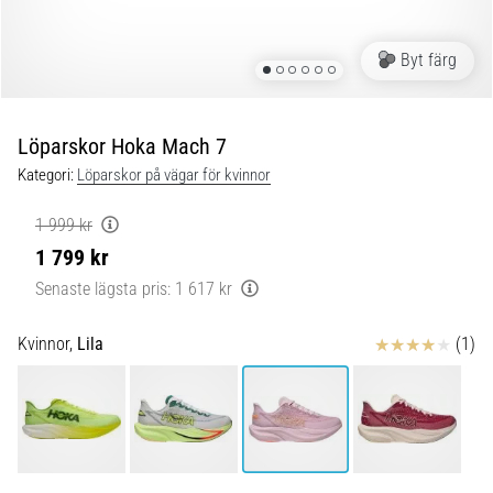
under
och
efter
Byt färg
löpning
Knäsmärta
drabbar
Löparskor Hoka Mach 7
alla
Kategori:
Löparskor på vägar för kvinnor
löpare
minst
1 999 kr
en
1 799 kr
gång
i
Senaste lägsta pris:
1 617 kr
livet,
oavsett
Recensioner
Kvinnor,
Lila
(1)
om
du
är
amatör
eller
proffs.