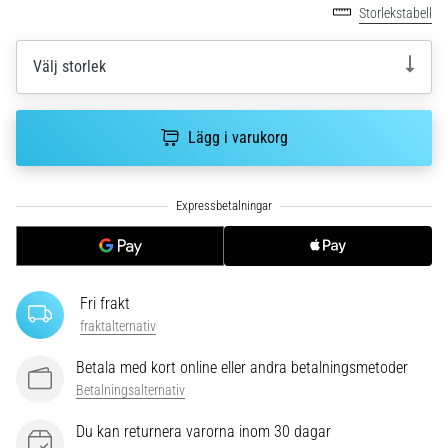
Vilka
Storlekstabell
är
de
Välj storlek
vanligaste…
5. 8. 2026
Lägg i varukorg
•
8 min. läsning
Plantar
fasciit:
Symptom,
orsaker
Fri frakt
och
fraktalternativ
behandling
Upplever
Betala med kort online eller andra betalningsmetoder
du
Betalningsalternativ
skarp
hälsmärta
Du kan returnera varorna inom 30 dagar