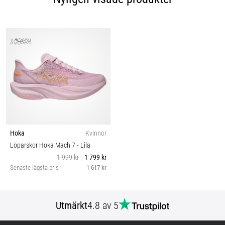
Hoka
Kvinnor
Löparskor Hoka Mach 7
- Lila
1 999 kr
1 799 kr
Senaste lägsta pris
1 617 kr
Utmärkt
4.8 av 5