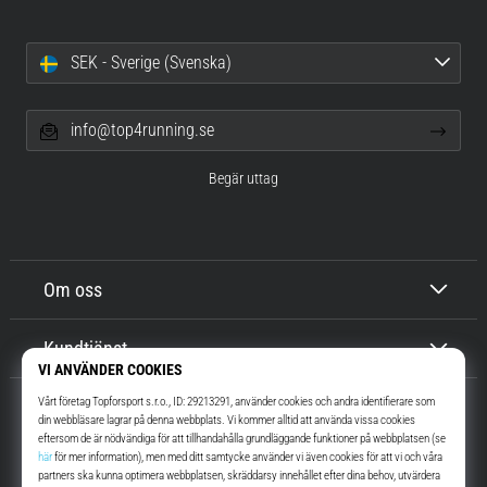
SEK - Sverige (Svenska)
info@top4running.se
Begär uttag
Om oss
Kundtjänst