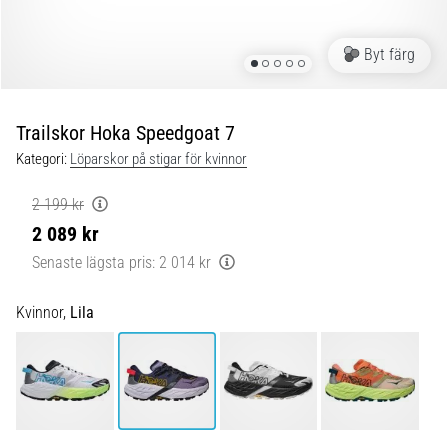
Blixtsnabb
löpning
och
Byt färg
beeptest:
Vad
är
Trailskor Hoka Speedgoat 7
de
Kategori:
Löparskor på stigar för kvinnor
och
hur
2 199 kr
genomförs
2 089 kr
de?
Senaste lägsta pris:
2 014 kr
I
praktiken
Kvinnor,
Lila
testar
shuttle
run
snabbhet,
smidighet
och