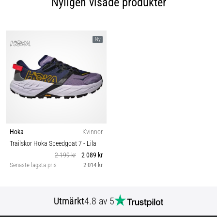
Nyligen visade produkter
Ny
Hoka
Kvinnor
Trailskor Hoka Speedgoat 7
- Lila
2 199 kr
2 089 kr
Senaste lägsta pris
2 014 kr
Utmärkt
4.8 av 5