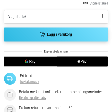
riktningsförändringar.
Storlekstabell
Hur
utförs
Välj storlek
det
korrekt,
var
används
Lägg i varukorg
det…
6. 8. 2026
•
9 min. läsning
Löparknä:
Fri frakt
Orsaker,
fraktalternativ
behandling
och
Betala med kort online eller andra betalningsmetoder
förebyggande
Betalningsalternativ
åtgärder
Du kan returnera varorna inom 30 dagar
Löparknä,