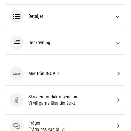
riktningsförändringar.
Hur
utförs
Detaljer
det
korrekt,
var
används
Beskrivning
det…
6. 8. 2026
•
Mer från INOV-8
9 min. läsning
INOV-8
Löparknä:
Orsaker,
Skriv en produktrecension
behandling
Skriv en produktrecension
Vi vill gärna läsa din åsikt
och
förebyggande
åtgärder
Frågor
Löparknä,
Frågor
Fråga oss vad du vill