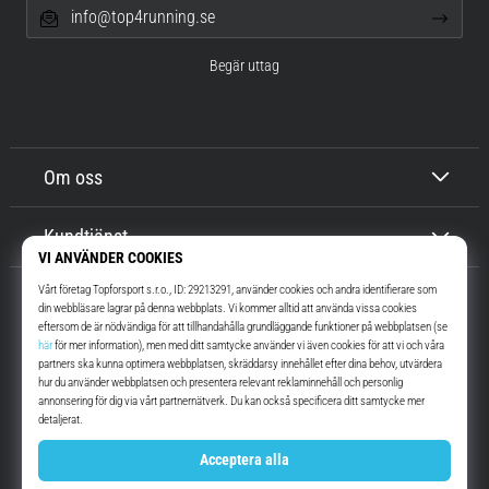
info@top4running.se
Begär uttag
Om oss
Kundtjänst
Top4Running.se
I mer än 16 år vi har vi motiverat dig att gå ut och springa. Snabbare. Med
oss. Varje dag.
Instagram
YouTube