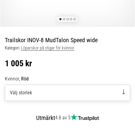
Blixtsnabb
löpning
och
beeptest:
Vad
är
Trailskor INOV-8 MudTalon Speed wide
de
Kategori:
Löparskor på stigar för kvinnor
och
hur
1 005 kr
genomförs
de?
Kvinnor,
Röd
I
praktiken
Välj storlek
testar
shuttle
run
snabbhet,
Utmärkt
4.8 av 5
smidighet
och