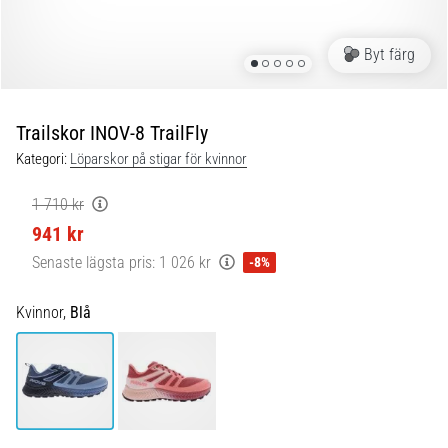
Blixtsnabb
löpning
och
Byt färg
beeptest:
Vad
är
Trailskor INOV-8 TrailFly
de
Kategori:
Löparskor på stigar för kvinnor
och
hur
1 710 kr
genomförs
941 kr
de?
Senaste lägsta pris:
1 026 kr
-8%
I
praktiken
Kvinnor,
Blå
testar
shuttle
run
snabbhet,
smidighet
och