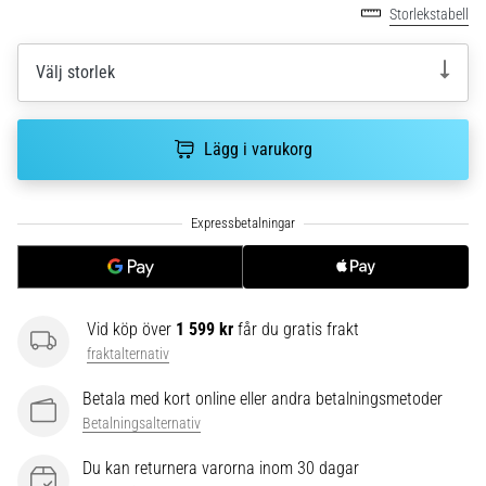
riktningsförändringar.
Storlekstabell
Hur
utförs
Välj storlek
det
korrekt,
var
används
Lägg i varukorg
det…
6. 8. 2026
•
9 min. läsning
Löparknä:
Vid köp över
1 599 kr
får du gratis frakt
Orsaker,
fraktalternativ
behandling
och
Betala med kort online eller andra betalningsmetoder
förebyggande
Betalningsalternativ
åtgärder
Du kan returnera varorna inom 30 dagar
Löparknä,