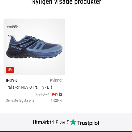
Nyligen visade produkter
-8%
INOV-8
Kvinnor
Trailskor INOV-8 TrailFly
- Blå
1 710 kr
941 kr
Senaste lägsta pris
1 026 kr
Utmärkt
4.8 av 5