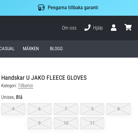
Pengarna tillbaka garanti
Om oss
Hjälp
varuko
CASUAL
MÄRKEN
BLOGG
Handskar U JAKO FLEECE GLOVES
Kategori:
Tillbehör
Unisex,
Blå
4
6
7
5
8
9
10
11