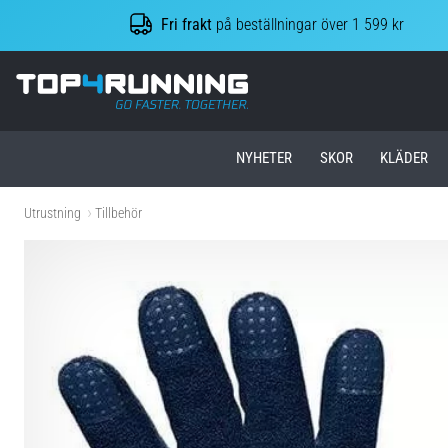
Fri frakt
på beställningar över 1 599 kr
Top4Running.se
NYHETER
SKOR
KLÄDER
Utrustning
Tillbehör