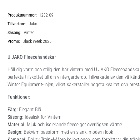
Produktnummer:
1232-09
Tillverkare:
Jako
Säsong:
Vinter
Promo:
Black Week 2025
U JAKO Fleecehandskar
Håll dig varm och stilig den här vintern med U JAKO Fleecehandska
perfekta tillskottet till din vintergarderob. Tillverkade av den välk
Winter Equipment-linjen, vilket säkerställer högsta kvalitet och pres
Funktioner:
Färg:
Elegant Blå
Säsong:
Idealisk för Vintern
Material:
Mjuk och isolerande fleece ger överlägsen värme
Design:
Bekväm passform med en slank, modern look
Kampanj:
Del av Train-4-More kollektionen, som förbättrar din trän