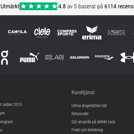
r
Utmärkt
4.8
av 5 baserat på
6114 recens
Kundtjänst
st sedan 2010
Utöva ångerrätten här
ram
Returorder
program
Gör anspråk på defekt vara
Frakt och betalning
am