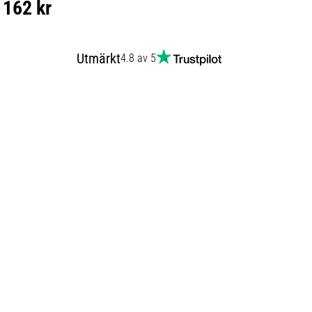
162 kr
Utmärkt
4.8 av 5