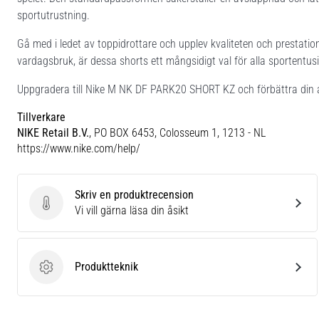
sportutrustning.
Gå med i ledet av toppidrottare och upplev kvaliteten och prestati
vardagsbruk, är dessa shorts ett mångsidigt val för alla sportentusi
Uppgradera till Nike M NK DF PARK20 SHORT KZ och förbättra din at
Tillverkare
NIKE Retail B.V.
, PO BOX 6453, Colosseum 1, 1213 - NL
https://www.nike.com/help/
Skriv en produktrecension
Skriv en produktrecension
Vi vill gärna läsa din åsikt
Produktteknik
Produktteknik