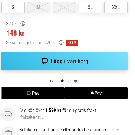
S
M
L
XL
XXL
329 kr
148 kr
Senaste lägsta pris:
220 kr
-33%
Lägg i varukorg
Vid köp över
1 599 kr
får du gratis frakt
fraktalternativ
Betala med kort online eller andra betalningsmetoder