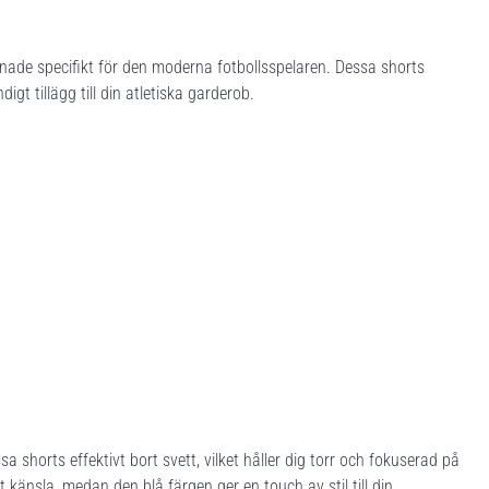
de specifikt för den moderna fotbollsspelaren. Dessa shorts
igt tillägg till din atletiska garderob.
a shorts effektivt bort svett, vilket håller dig torr och fokuserad på
känsla, medan den blå färgen ger en touch av stil till din