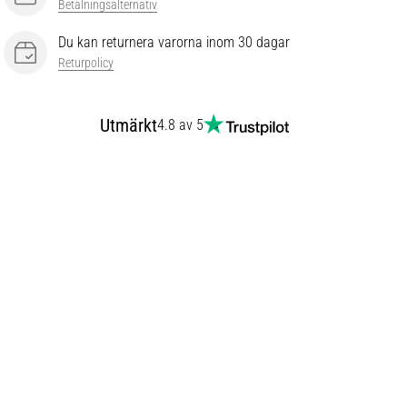
Betalningsalternativ
Du kan returnera varorna inom 30 dagar
Returpolicy
Utmärkt
4.8 av 5