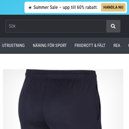
☀️ Summer Sale – upp till 60% rabatt.
HANDLA NU
Sök
UTRUSTNING
NÄRING FÖR SPORT
FRIIDROTT & FÄLT
REA