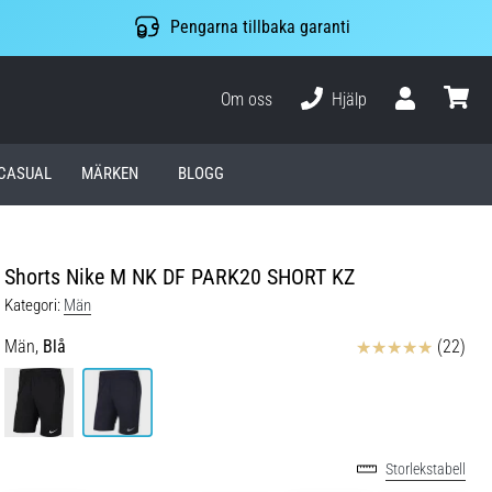
Pengarna tillbaka garanti
Om oss
Hjälp
varuko
CASUAL
MÄRKEN
BLOGG
Shorts Nike M NK DF PARK20 SHORT KZ
Kategori:
Män
Recensioner
Män,
Blå
(22)
Storlekstabell