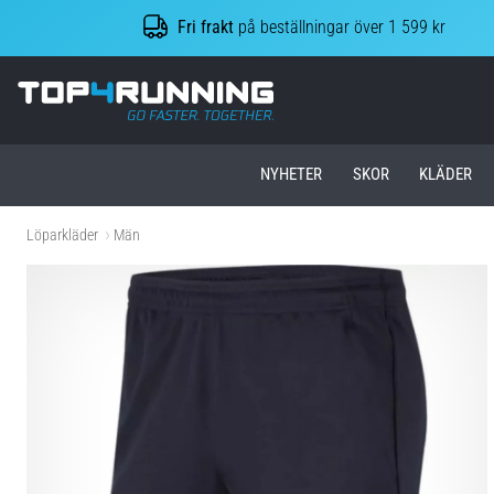
Fri frakt
på beställningar över 1 599 kr
Top4Running.se
NYHETER
SKOR
KLÄDER
Löparkläder
Män