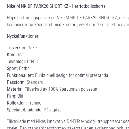
Nike M NK DF PARK20 SHORT KZ - Herrfotbollsshorts
Höj dina träningspass med Nike M NK DF PARK20 SHORT KZ, designa
kombinerar funktionalitet med komfort, vilket gör dem till ett nödvänd
Nyckelfunktioner:
Tillverkare:
Nike
Kön:
Herr
Teknologi:
Dri-FIT
Sport:
Fotboll
Funktionalitet:
Funktionell design för optimal prestanda
Passform:
Standard
Material:
Tillverkad av 100% återvunnen polyester
Färg:
Blå
Kollektion:
Träning
Specialerbjudande:
Påskgåvor
Tillverkade med Nikes innovativa Dri-FIT-teknologi, transporterar dess
spelet. Den standardpassformen säkerställer en avslappnad och lätt 