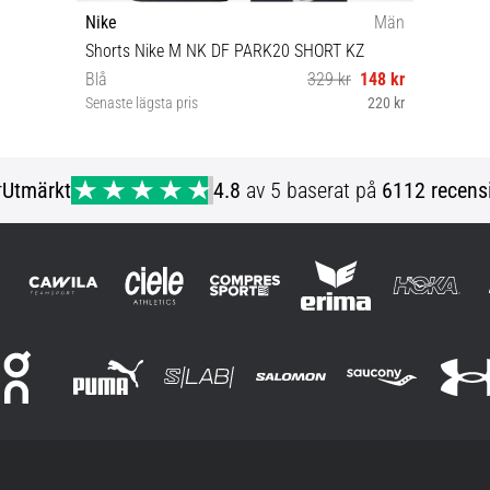
Nike
Män
Shorts Nike M NK DF PARK20 SHORT KZ
Blå
329 kr
148 kr
Senaste lägsta pris
220 kr
S XL XXL
r
Utmärkt
4.8
av 5 baserat på
6112 recens