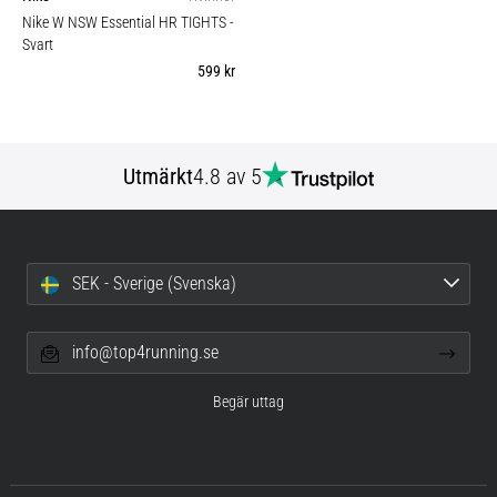
Nike W NSW Essential HR TIGHTS
-
Svart
599 kr
Utmärkt
4.8 av 5
SEK - Sverige (Svenska)
info@top4running.se
Begär uttag