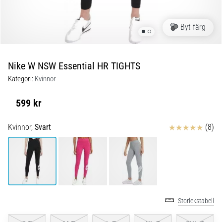
under
och
efter
Byt färg
löpning
Knäsmärta
drabbar
Nike W NSW Essential HR TIGHTS
alla
Kategori:
Kvinnor
löpare
minst
599 kr
en
gång
Recensioner
Kvinnor,
Svart
(8)
i
livet,
oavsett
om
du
är
amatör
Storlekstabell
eller
proffs.