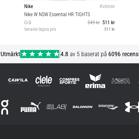
Nike
Kvinnor
Nike W NSW Essential HR TIGHTS
Grå
549 kr
511 kr
Senaste lägsta pris
511 kr
XS S M
r
Utmärkt
4.8
av 5 baserat på
6096 recens