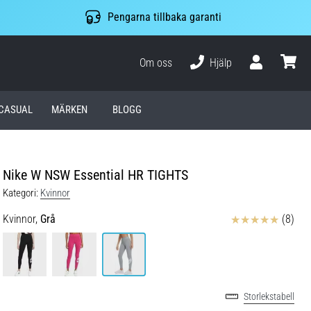
Pengarna tillbaka garanti
Om oss
Hjälp
varuko
CASUAL
MÄRKEN
BLOGG
Nike W NSW Essential HR TIGHTS
Kategori:
Kvinnor
Recensioner
Kvinnor,
Grå
(8)
Storlekstabell