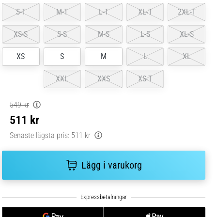
S-T
M-T
L-T
XL-T
2XL-T
XS-S
S-S
M-S
L-S
XL-S
XS
S
M
L
XL
XXL
XXS
XS-T
549 kr
511 kr
Senaste lägsta pris:
511 kr
Lägg i varukorg