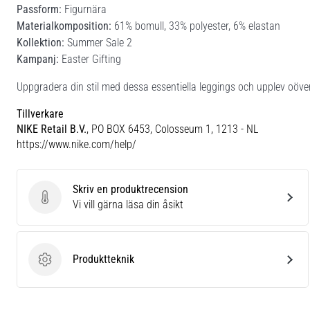
Passform:
Figurnära
Materialkomposition:
61% bomull, 33% polyester, 6% elastan
Kollektion:
Summer Sale 2
Kampanj:
Easter Gifting
Uppgradera din stil med dessa essentiella leggings och upplev oöve
Tillverkare
NIKE Retail B.V.
, PO BOX 6453, Colosseum 1, 1213 - NL
https://www.nike.com/help/
Skriv en produktrecension
Skriv en produktrecension
Vi vill gärna läsa din åsikt
Produktteknik
Produktteknik