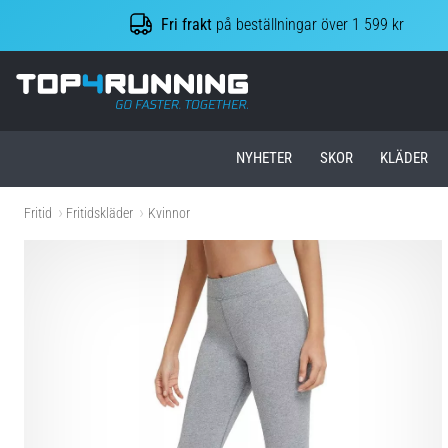
Fri frakt
på beställningar över 1 599 kr
Top4Running.se
NYHETER
SKOR
KLÄDER
Fritid
Fritidskläder
Kvinnor