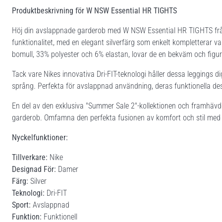
Produktbeskrivning för W NSW Essential HR TIGHTS
Höj din avslappnade garderob med W NSW Essential HR TIGHTS från
funktionalitet, med en elegant silverfärg som enkelt kompletterar v
bomull, 33% polyester och 6% elastan, lovar de en bekväm och figur
Tack vare Nikes innovativa Dri-FIT-teknologi håller dessa leggings 
språng. Perfekta för avslappnad användning, deras funktionella des
En del av den exklusiva "Summer Sale 2"-kollektionen och framhävd i
garderob. Omfamna den perfekta fusionen av komfort och stil med Ni
Nyckelfunktioner:
Tillverkare:
Nike
Designad För:
Damer
Färg:
Silver
Teknologi:
Dri-FIT
Sport:
Avslappnad
Funktion:
Funktionell