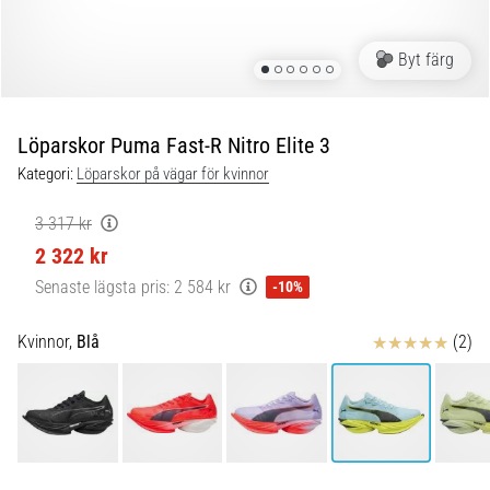
under
och
efter
Byt färg
löpning
Knäsmärta
drabbar
Löparskor Puma Fast-R Nitro Elite 3
alla
Kategori:
Löparskor på vägar för kvinnor
löpare
minst
3 317 kr
en
2 322 kr
gång
i
Senaste lägsta pris:
2 584 kr
-10%
livet,
oavsett
Recensioner
Kvinnor,
Blå
(2)
om
du
är
amatör
eller
proffs.