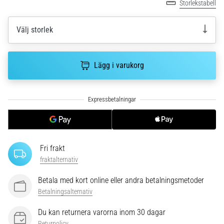
Storlekstabell
Vilka
är
de
Välj storlek
vanligaste…
Lägg i varukorg
5. 8. 2026
•
8 min. läsning
Plantar
fasciit:
Symptom,
orsaker
Fri frakt
och
fraktalternativ
behandling
Upplever
Betala med kort online eller andra betalningsmetoder
du
Betalningsalternativ
skarp
Du kan returnera varorna inom 30 dagar
hälsmärta
Returpolicy