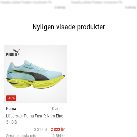
Nyligen visade produkter
-10%
Puma
Kvinnor
Löparskor Puma Fast-R Nitro Elite
3
- Blå
3 317 kr
2 322 kr
Senaste lägsta pris
2 584 kr