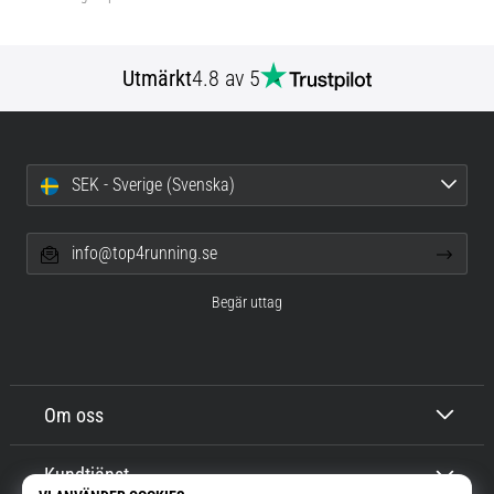
Utmärkt
4.8 av 5
SEK - Sverige (Svenska)
info@top4running.se
Begär uttag
Om oss
Kundtjänst