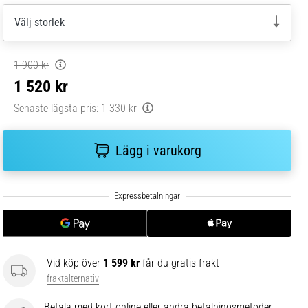
Välj storlek
1 900 kr
1 520 kr
Senaste lägsta pris:
1 330 kr
Lägg i varukorg
Vid köp över
1 599 kr
får du gratis frakt
fraktalternativ
Betala med kort online eller andra betalningsmetoder