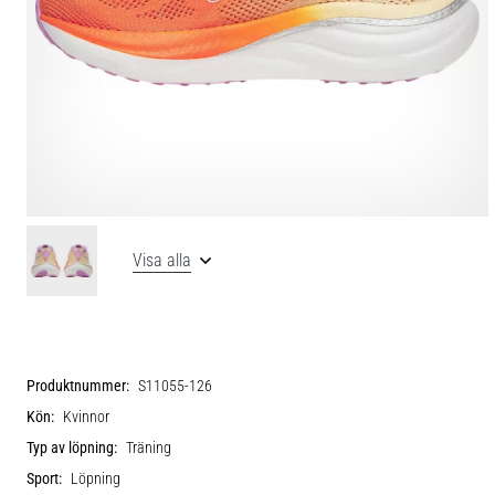
Visa alla
Produktnummer:
S11055-126
Kön:
Kvinnor
Typ av löpning:
Träning
Sport:
Löpning