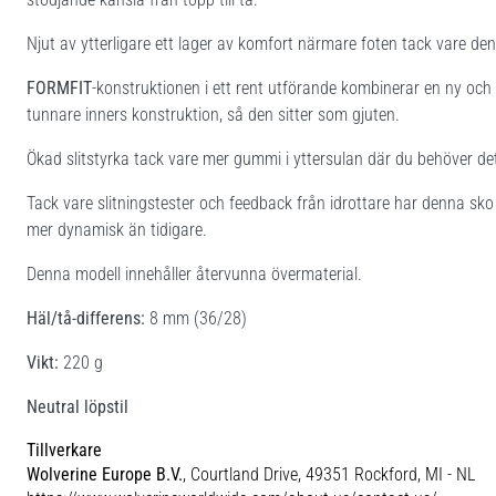
Njut av ytterligare ett lager av komfort närmare foten tack vare d
FORMFIT
-konstruktionen i ett rent utförande kombinerar en ny oc
tunnare inners konstruktion, så den sitter som gjuten.
Ökad slitstyrka tack vare mer gummi i yttersulan där du behöver de
Tack vare slitningstester och feedback från idrottare har denna sko
mer dynamisk än tidigare.
Denna modell innehåller återvunna övermaterial.
Häl/tå-differens:
8 mm (36/28)
Vikt:
220 g
Neutral löpstil
Tillverkare
Wolverine Europe B.V.
, Courtland Drive, 49351 Rockford, MI - NL