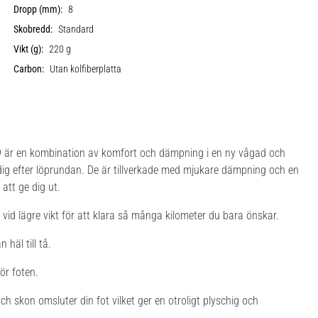
Dropp (mm):
8
Skobredd:
Standard
Vikt (g):
220 g
Carbon:
Utan kolfiberplatta
9
är en kombination av komfort och dämpning i en ny vågad och
 dig efter löprundan. De är tillverkade med mjukare dämpning och en
att ge dig ut.
id lägre vikt för att klara så många kilometer du bara önskar.
häl till tå.
ör foten.
ch skon omsluter din fot vilket ger en otroligt plyschig och