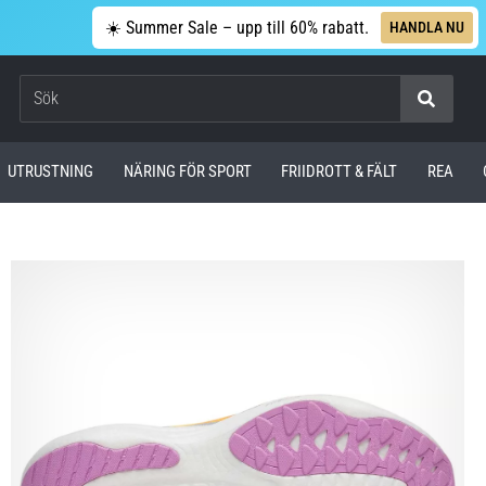
☀️ Summer Sale – upp till 60% rabatt.
HANDLA NU
Sök
UTRUSTNING
NÄRING FÖR SPORT
FRIIDROTT & FÄLT
REA