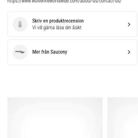
https://www.wolverineworldwide.com/about-us/contact-us/
Skriv en produktrecension
Skriv en produktrecension
Vi vill gärna läsa din åsikt
Mer från Saucony
Saucony