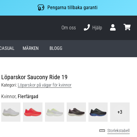
Pengarna tillbaka garanti
Om oss
Hjälp
varuko
CASUAL
MÄRKEN
BLOGG
Löparskor Saucony Ride 19
Kategori:
Löparskor på vägar för kvinnor
Kvinnor,
Flerfärgad
+3
Storlekstabell