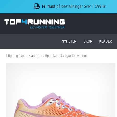
Fri frakt
på beställningar över 1 599 kr
Top4Running.se
NYHETER
SKOR
KLÄDER
Löpning skor
Kvinnor
Löparskor på vägar för kvinnor