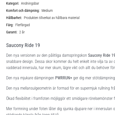
Kategori:
Andningsbar
Komfort och dämpning:
Medium
Hållbarhet:
Produkten tillverkat av hållbara material
Färg:
Flerfärgad
Garanti:
2 år
Saucony Ride 19
Den nya versionen av den pålitliga damspringskon
Saucony Ride 1
snabbare design. Dessa skor kommer du helt enkelt inte vilja ta av
vadderad innersula, har mer skum, lägre vikt och allt du behöver för 
Den nya mjukare dämpningen
PWRRUN+
ger dig mer stötdämpning v
Den nya mellansulgeometrin är formad för en supermjuk rullning från 
Ökad flexibilitet i framfoten möjliggör ett smidigare rörelsemönster f
Mer formning under foten låter dig sjunka djupare ner i innersulan o
stödjande känsla från topp till tå.