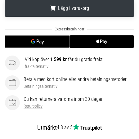
Vilka
Lägg i varukorg
är
de
vanligaste…
.
.
.
5. 8. 2026
•
8 min. läsning
Vid köp över
1 599 kr
får du gratis frakt
Plantar
fraktalternativ
fasciit:
Betala med kort online eller andra betalningsmetoder
Symptom,
Betalningsalternativ
orsaker
och
Du kan returnera varorna inom 30 dagar
behandling
Returpolicy
Upplever
du
skarp
Utmärkt
4.8 av 5
hälsmärta