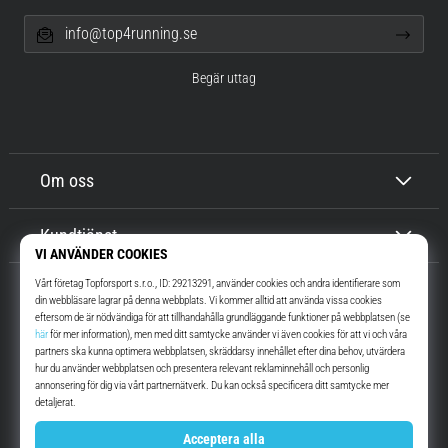
info@top4running.se
Begär uttag
Om oss
Kundtjänst
Top4Running.se
I mer än 16 år vi har vi motiverat dig att gå ut och springa. Snabbare. Med
oss. Varje dag.
Instagram
YouTube