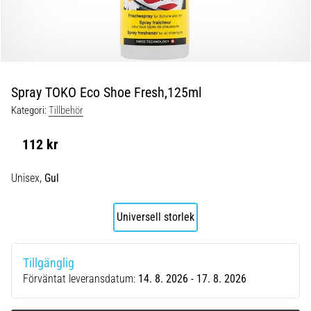
under
och
efter
löpning
Knäsmärta
drabbar
Spray TOKO Eco Shoe Fresh,125ml
alla
Kategori:
Tillbehör
löpare
minst
112 kr
en
gång
Unisex,
Gul
i
livet,
oavsett
Universell storlek
om
du
är
Tillgänglig
amatör
Förväntat leveransdatum:
14. 8. 2026 - 17. 8. 2026
eller
proffs.