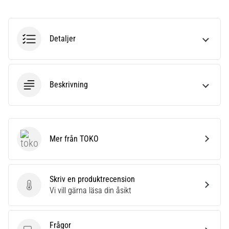
under
eller
efter
löpning?
Detaljer
En
av
de
vanligaste
Beskrivning
orsakerna
är
plantar
fasciit.
Vad
Mer från TOKO
TOKO
beror
det…
Skriv en produktrecension
Skriv en produktrecension
Vi vill gärna läsa din åsikt
Visa
alla
artiklar
Frågor