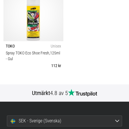
TOKO
Unisex
Spray TOKO Eco Shoe Fresh,125ml
- Gul
112 kr
Utmärkt
4.8 av 5
SEK - Sverige (Svenska)