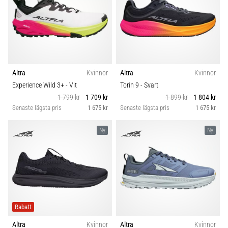
Altra
Kvinnor
Altra
Kvinnor
Experience Wild 3+
- Vit
Torin 9
- Svart
1 799 kr
1 709 kr
1 899 kr
1 804 kr
Senaste lägsta pris
1 675 kr
Senaste lägsta pris
1 675 kr
Ny
Ny
Rabatt
Altra
Kvinnor
Altra
Kvinnor