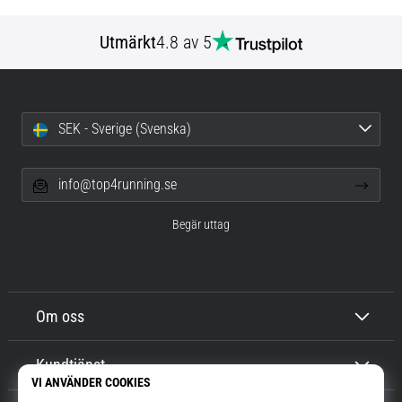
Utmärkt
4.8 av 5
SEK - Sverige (Svenska)
info@top4running.se
Begär uttag
Om oss
Kundtjänst