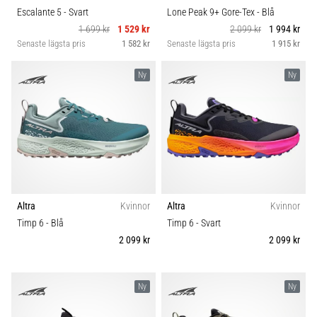
Escalante 5
- Svart
Lone Peak 9+ Gore-Tex
- Blå
1 699 kr
1 529 kr
2 099 kr
1 994 kr
Senaste lägsta pris
1 582 kr
Senaste lägsta pris
1 915 kr
Ny
Ny
Altra
Kvinnor
Altra
Kvinnor
Timp 6
- Blå
Timp 6
- Svart
2 099 kr
2 099 kr
Ny
Ny