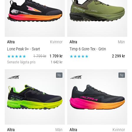
Altra
Kvinnor
Altra
Män
Lone Peak 9+
- Svart
Timp 6 Gore-Tex
- Grön
1 799 kr
1 709 kr
2 299 kr
Senaste lägsta pris
1 642 kr
Ny
Ny
Altra
Män
Altra
Kvinnor