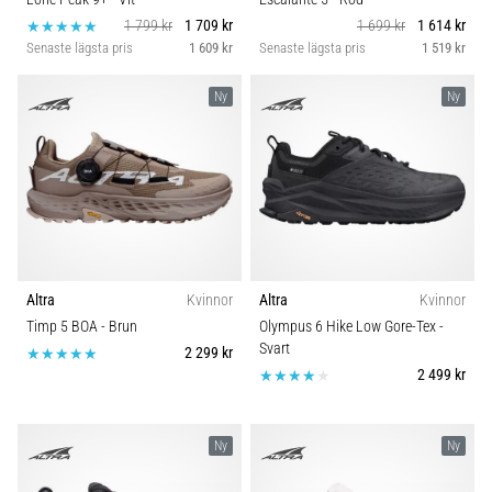
1 799 kr
1 709 kr
1 699 kr
1 614 kr
Senaste lägsta pris
1 609 kr
Senaste lägsta pris
1 519 kr
Ny
Ny
Altra
Kvinnor
Altra
Kvinnor
Timp 5 BOA
- Brun
Olympus 6 Hike Low Gore-Tex
-
Svart
2 299 kr
2 499 kr
Ny
Ny