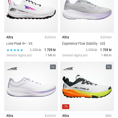
Altra
Kvinnor
Altra
Kvinnor
Lone Peak 9+
- Vit
Experience Flow Stability
- Grå
1 799 kr
1 709 kr
1 799 kr
1 709 kr
Senaste lägsta pris
1 546 kr
Senaste lägsta pris
1 485 kr
Ny
Ny
-7%
Altra
Kvinnor
Altra
Män