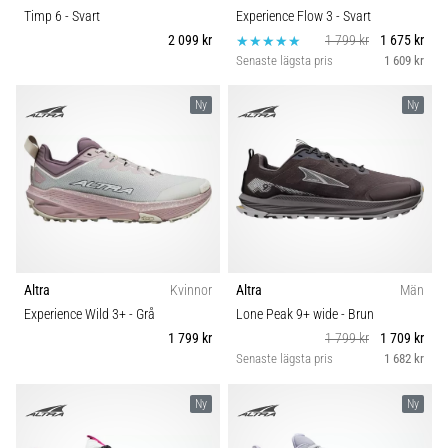
Timp 6
- Svart
Experience Flow 3
- Svart
2 099 kr
1 799 kr
1 675 kr
Senaste lägsta pris
1 609 kr
Ny
Ny
Altra
Kvinnor
Altra
Män
Experience Wild 3+
- Grå
Lone Peak 9+ wide
- Brun
1 799 kr
1 799 kr
1 709 kr
Senaste lägsta pris
1 682 kr
Ny
Ny