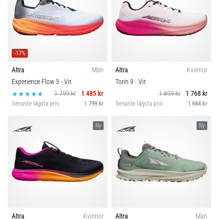
-17%
Altra
Män
Altra
Kvinnor
Experience Flow 3
- Vit
Torin 9
- Vit
1 799 kr
1 485 kr
1 899 kr
1 768 kr
Senaste lägsta pris
1 799 kr
Senaste lägsta pris
1 664 kr
Ny
Ny
Altra
Kvinnor
Altra
Män