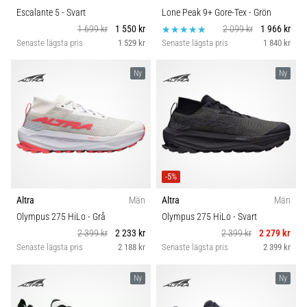
Escalante 5
- Svart
Lone Peak 9+ Gore-Tex
- Grön
1 699 kr
1 550 kr
2 099 kr
1 966 kr
Senaste lägsta pris
1 529 kr
Senaste lägsta pris
1 840 kr
Ny
Ny
-5%
Altra
Män
Altra
Män
Olympus 275 HiLo
- Grå
Olympus 275 HiLo
- Svart
2 399 kr
2 233 kr
2 399 kr
2 279 kr
Senaste lägsta pris
2 188 kr
Senaste lägsta pris
2 399 kr
Ny
Ny