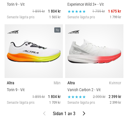
Torin 9
- Vit
Experience Wild 3+
- Vit
1 899 kr
1 804 kr
1 799 kr
1 675 kr
Senaste lägsta pris
1 565 kr
Senaste lägsta pris
1 799 kr
Ny
Altra
Män
Altra
Kvinnor
Torin 9
- Vit
Vanish Carbon 2
- Vit
1 899 kr
1 804 kr
2 999 kr
2 399 kr
Senaste lägsta pris
1 709 kr
Senaste lägsta pris
2 399 kr
Föregående
Nästa
Sidan 1 av 3