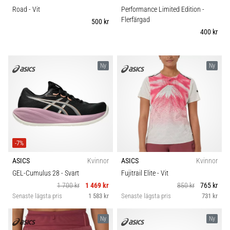
Road
- Vit
Performance Limited Edition
-
Flerfärgad
500 kr
400 kr
Ny
Ny
-7%
ASICS
Kvinnor
ASICS
Kvinnor
GEL-Cumulus 28
- Svart
Fujitrail Elite
- Vit
1 700 kr
1 469 kr
850 kr
765 kr
Senaste lägsta pris
1 583 kr
Senaste lägsta pris
731 kr
Ny
Ny