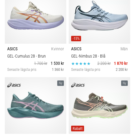
-15%
ASICS
Kvinnor
ASICS
Män
GEL-Cumulus 28
- Brun
GEL-Nimbus 28
- Blå
1 700 kr
1 530 kr
2 200 kr
1 870 kr
Senaste lägsta pris
1 360 kr
Senaste lägsta pris
2 200 kr
Ny
Ny
Rabatt