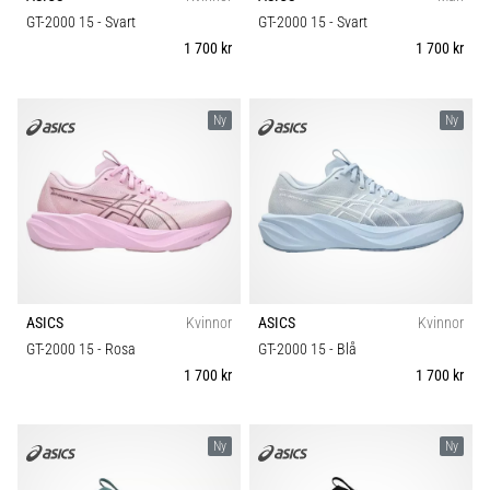
riktningsförändringar.
Hållbarhet
GT-2000 15
- Svart
GT-2000 15
- Svart
Hur
1 700 kr
1 700 kr
utförs
det
Säsong
korrekt,
var
Ny
Ny
används
Komfort och dämpning
det…
Skobredd
6. 8. 2026
•
BH stöd
9 min. läsning
Löparknä:
ASICS
Kvinnor
ASICS
Kvinnor
Carbon
Orsaker,
GT-2000 15
- Rosa
GT-2000 15
- Blå
behandling
1 700 kr
1 700 kr
och
förebyggande
åtgärder
Ny
Ny
Löparknä,