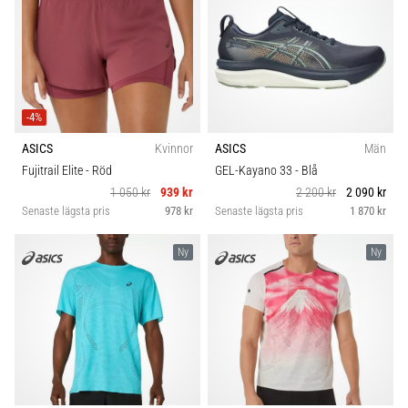
-4%
ASICS
Kvinnor
ASICS
Män
Fujitrail Elite
- Röd
GEL-Kayano 33
- Blå
1 050 kr
939 kr
2 200 kr
2 090 kr
Senaste lägsta pris
978 kr
Senaste lägsta pris
1 870 kr
Ny
Ny