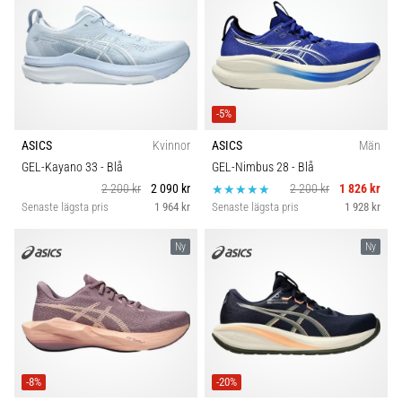
-5%
ASICS
Kvinnor
ASICS
Män
GEL-Kayano 33
- Blå
GEL-Nimbus 28
- Blå
2 200 kr
2 090 kr
2 200 kr
1 826 kr
Senaste lägsta pris
1 964 kr
Senaste lägsta pris
1 928 kr
Ny
Ny
-8%
-20%