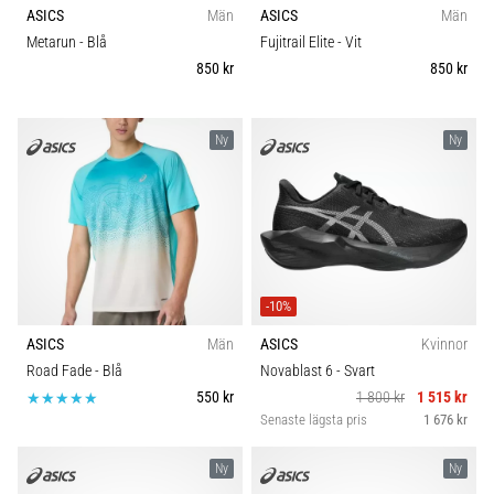
ASICS
Män
ASICS
Män
Metarun
- Blå
Fujitrail Elite
- Vit
850 kr
850 kr
Ny
Ny
-10%
ASICS
Män
ASICS
Kvinnor
Road Fade
- Blå
Novablast 6
- Svart
550 kr
1 800 kr
1 515 kr
Senaste lägsta pris
1 676 kr
Ny
Ny