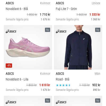
ASICS
Kvinnor
ASICS
Unisex
Novablast 6
- Blå
Fuji Lite 7
- Grön
1 800 kr
1 710 kr
1 600 kr
1 333 kr
Senaste lägsta pris
1 676 kr
Senaste lägsta pris
1 360 kr
Ny
Ny
-4%
ASICS
Kvinnor
ASICS
Män
Novablast 6
- Lila
Road
- Blå
1 800 kr
1 610 kr
1 100 kr
902 kr
Senaste lägsta pris
1 676 kr
Senaste lägsta pris
890 kr
Ny
Ny