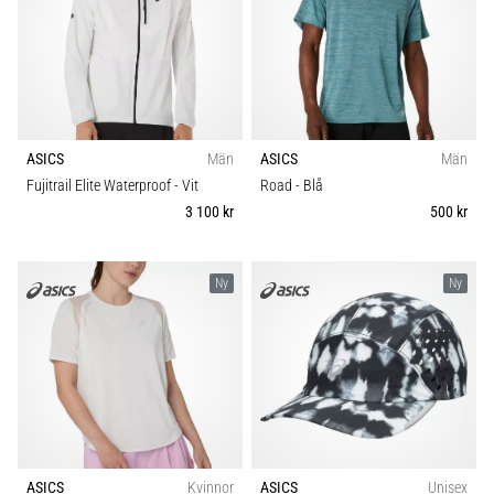
ASICS
Män
ASICS
Män
Fujitrail Elite Waterproof
- Vit
Road
- Blå
3 100 kr
500 kr
Ny
Ny
ASICS
Kvinnor
ASICS
Unisex