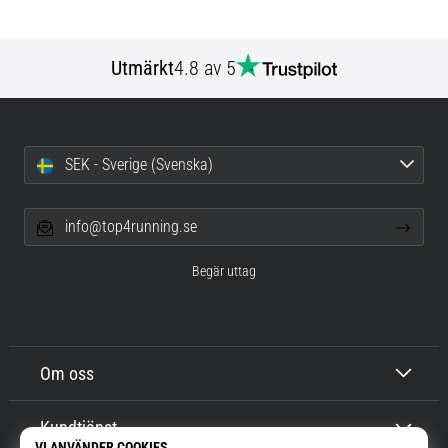
Utmärkt
4.8 av 5
SEK - Sverige (Svenska)
info@top4running.se
Begär uttag
Om oss
Kundtjänst