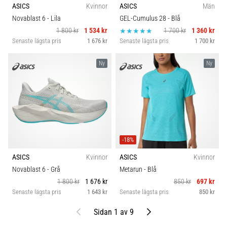
ASICS
Kvinnor
ASICS
Män
Novablast 6
- Lila
GEL-Cumulus 28
- Blå
1 800 kr
1 534 kr
1 700 kr
1 360 kr
Senaste lägsta pris
1 676 kr
Senaste lägsta pris
1 700 kr
Ny
Ny
-18%
ASICS
Kvinnor
ASICS
Kvinnor
Novablast 6
- Grå
Metarun
- Blå
1 800 kr
1 676 kr
850 kr
697 kr
Senaste lägsta pris
1 643 kr
Senaste lägsta pris
850 kr
Föregående
Nästa
Sidan 1 av 9