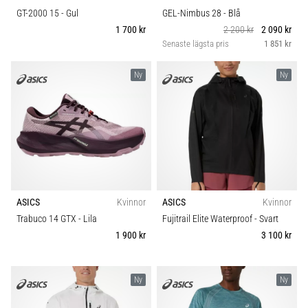
GT-2000 15
- Gul
GEL-Nimbus 28
- Blå
1 700 kr
2 200 kr
2 090 kr
Senaste lägsta pris
1 851 kr
Ny
Ny
ASICS
Kvinnor
ASICS
Kvinnor
Trabuco 14 GTX
- Lila
Fujitrail Elite Waterproof
- Svart
1 900 kr
3 100 kr
Ny
Ny