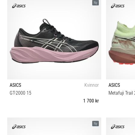
Ny
ASICS
Kvinnor
ASICS
GT-2000 15
Metafuji Trail 
1 700 kr
37 37½ 38 39 39½ 40 40½ 41½ 42 42½
37 37½ 38 39
Ny