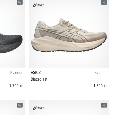
Ny
Ny
Kvinnor
ASICS
Kvinnor
Blazeblast
1 700 kr
1 800 kr
½ 42 42½
37 37½ 38 39 39½ 40 40½ 41½ 42 42½
Ny
Ny