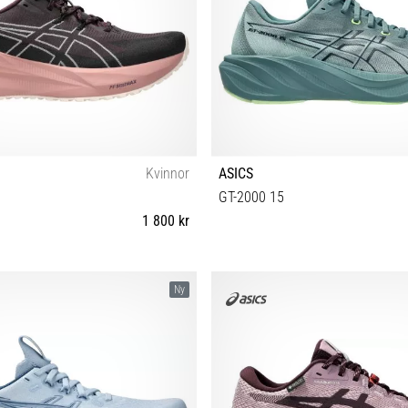
Kvinnor
ASICS
GT-2000 15
1 800 kr
38 39 39½ 40 40½ 41½ 42 42½ 43½
40½ 41½ 42 42½ 43½ 44 44½ 45 4
Ny