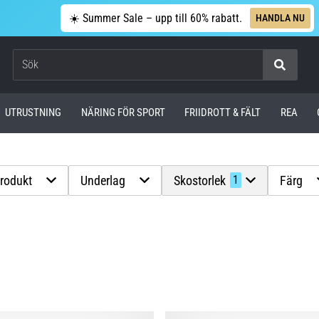
☀️ Summer Sale – upp till 60% rabatt.
HANDLA NU
Sök
UTRUSTNING
NÄRING FÖR SPORT
FRIIDROTT & FÄLT
REA
produkt
Underlag
Skostorlek
Färg
1