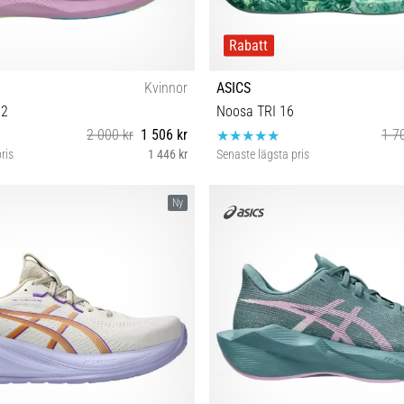
Rabatt
Kvinnor
ASICS
 2
Noosa TRI 16
2 000 kr
1 506 kr
1 7
ris
1 446 kr
Senaste lägsta pris
8 39 39½ 40 40½ 41½ 42 42½
40½ 41½ 42 42½ 43½ 44 44½ 45 4
Ny