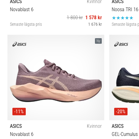
ASICS
Kvinnor
ASICS
Novablast 6
Noosa TRI 16
1 800 kr
1 578 kr
Senaste lägsta pris
1 676 kr
Senaste lägsta p
36 37 37½ 38 39 39½ 40 40½ 41½ 42 42½ 43½
37 37½ 
Ny
-11%
-20%
ASICS
Kvinnor
ASICS
Novablast 6
GEL-Cumulus