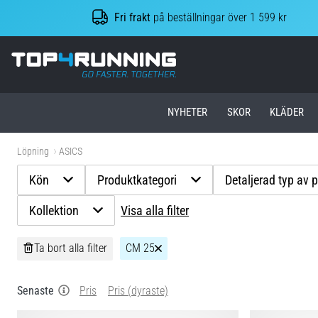
Fri frakt
på beställningar över 1 599 kr
Top4Running.se
NYHETER
SKOR
KLÄDER
Löpning
ASICS
Kön
Produktkategori
Detaljerad typ av 
Kollektion
Visa alla filter
Ta bort alla filter
CM 25
Senaste
Pris
Pris (dyraste)