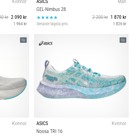
Kvinnor
ASICS
Män
GEL-Nimbus 28
00 kr
2 090 kr
2 200 kr
1 870 kr
1 964 kr
Senaste lägsta pris
1 826 kr
½ 42 42½
40½ 42 42½ 43½ 44 44½ 45 46 46½
Ny
Ny
Kvinnor
ASICS
Kvinnor
Noosa TRI 16