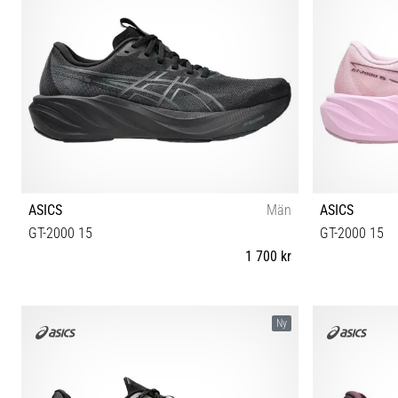
ASICS
Män
ASICS
GT-2000 15
GT-2000 15
1 700 kr
40½ 41½ 42 42½ 43½ 44 44½ 45 46 46½ 47 48
37 37½ 
Ny