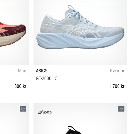
Män
ASICS
Kvinnor
GT-2000 15
1 800 kr
1 700 kr
 46 46½ 47 48
37 37½ 38 39 39½ 40 40½ 41½ 42 42½
Ny
Ny