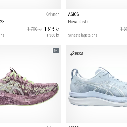
Kvinnor
ASICS
 28
Novablast 6
1 700 kr
1 615 kr
1 8
ris
1 360 kr
Senaste lägsta pris
38 39 39½ 40 40½ 41½ 42 42½
36 37 37½ 38 39 39½ 40 40½ 41½
Ny