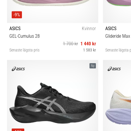
-9%
ASICS
Kvinnor
ASICS
GEL-Cumulus 28
Glideride Max
1 700 kr
1 440 kr
Senaste lägsta pris
1 583 kr
Senaste lägsta p
37 37½ 38 39 39½ 40 40½ 41½ 42
37½ 3
Ny