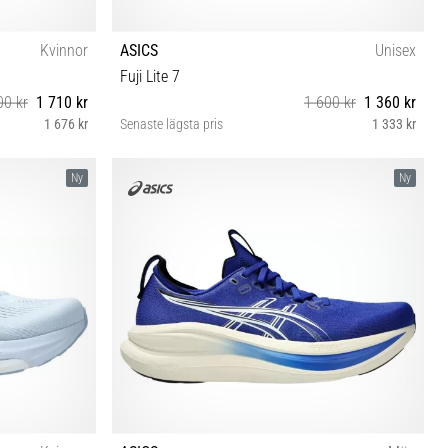
Kvinnor
ASICS
Unisex
Fuji Lite 7
00 kr
1 710 kr
1 600 kr
1 360 kr
1 676 kr
Senaste lägsta pris
1 333 kr
 42 42½ 43½
40½ 41½ 42 42½ 43½ 44 44½ 45 46 46½ 47 48
Ny
Ny