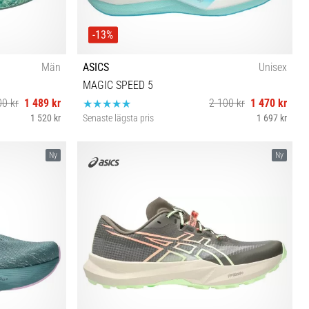
-13%
Män
ASICS
Unisex
MAGIC SPEED 5
00 kr
1 489 kr
2 100 kr
1 470 kr
1 520 kr
Senaste lägsta pris
1 697 kr
6 46½ 47 48
38 39 39½ 40 40½ 41½ 42 42½ 43½ 44 44½ 45 46
Ny
Ny
46½ 47