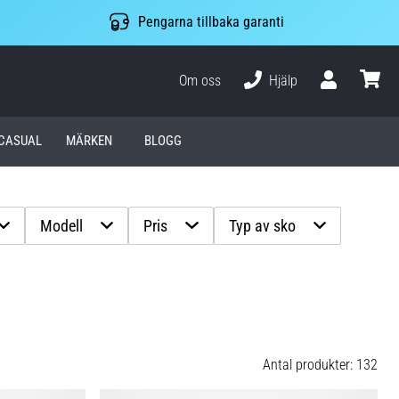
Pengarna tillbaka garanti
Om oss
Hjälp
varuko
CASUAL
MÄRKEN
BLOGG
Modell
Pris
Typ av sko
Antal produkter: 132