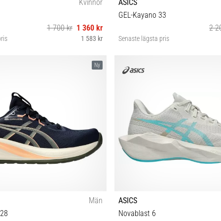
Kvinnor
ASICS
GEL-Kayano 33
1 700 kr
1 360 kr
2 2
ris
1 583 kr
Senaste lägsta pris
38 39 39½ 40 40½ 41½ 42 42½
37 37½ 38 39 39½ 40 40½ 41
Ny
Män
ASICS
 28
Novablast 6