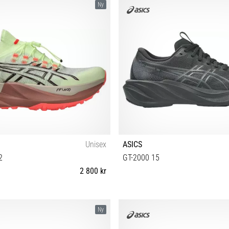
Ny
Unisex
ASICS
2
GT-2000 15
2 800 kr
 39½ 40 40½ 41½ 42 42½ 43½ 44 44½
37 37½ 38 39 39½ 40 40½ 41
Ny
45 46 46½ 47 48