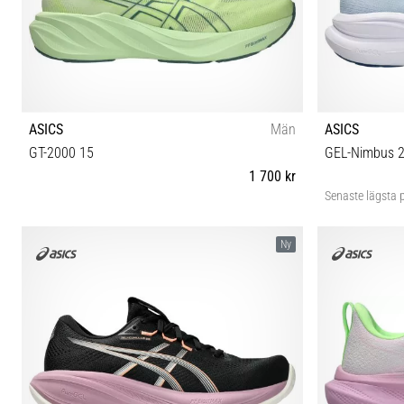
ASICS
Män
ASICS
GT-2000 15
GEL-Nimbus 
1 700 kr
Senaste lägsta p
40½ 41½ 42 42½ 43½ 44 44½ 45 46 46½ 47 48
37 37½ 
Ny