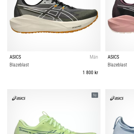
ASICS
Män
ASICS
Blazeblast
Blazeblast
1 800 kr
40 40½ 41½ 42 42½ 43½ 44 44½ 45 46 46½ 47 48
36 37 37½ 
Ny