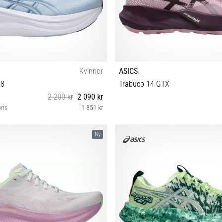
Kvinnor
ASICS
28
Trabuco 14 GTX
2 200 kr
2 090 kr
ris
1 851 kr
38 39 39½ 40 40½ 41½ 42 42½
37 37½ 38 39 39½ 40 40½ 41
Ny