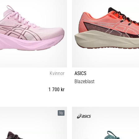
Kvinnor
ASICS
Blazeblast
1 700 kr
38 39 39½ 40 40½ 41½ 42 42½
40 40½ 41½ 42 42½ 43½ 44 44½ 45
Ny