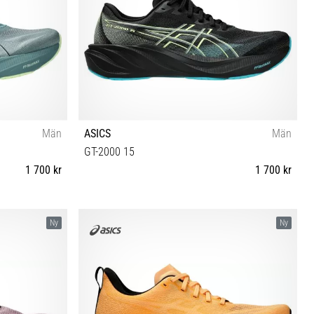
Män
ASICS
Män
GT-2000 15
1 700 kr
1 700 kr
6 46½ 47 48
40½ 41½ 42 42½ 43½ 44 44½ 45 46 46½ 47 48
Ny
Ny