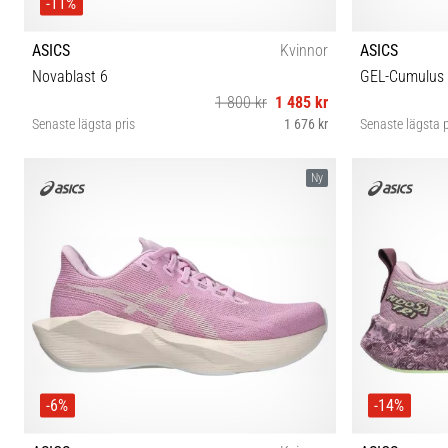
-11%
ASICS
Kvinnor
ASICS
Novablast 6
GEL-Cumulus
1 800 kr
1 485 kr
Senaste lägsta pris
1 676 kr
Senaste lägsta p
36 37 37½ 38 39 39½ 40 40½ 41½ 42 42½ 43½
37 37½ 
Ny
-6%
-14%