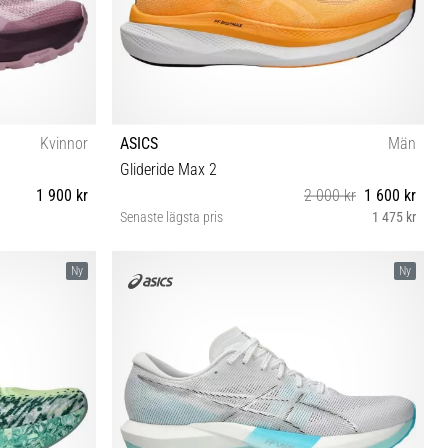
Kvinnor
ASICS
Män
Glideride Max 2
1 900 kr
2 000 kr
1 600 kr
Senaste lägsta pris
1 475 kr
½ 42 42½
40½ 41½ 42 42½ 43½ 44 44½ 45 46 46½ 47 48
Ny
Ny