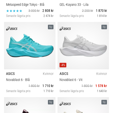
Metaspeed Edge Tokyo
- Blå
GEL-Kayano 33
- Lila
3 000 kr
2 808 kr
2 200 kr
1 870 kr
Senaste lägsta pris
2 474 kr
Senaste lägsta pris
1 814 kr
Ny
Ny
-4%
ASICS
Kvinnor
ASICS
Kvinnor
Novablast 6
- Blå
Novablast 6
- Vit
1 800 kr
1 710 kr
1 800 kr
1 578 kr
Senaste lägsta pris
1 710 kr
Senaste lägsta pris
1 643 kr
Ny
Ny