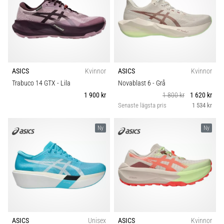
ASICS
Kvinnor
ASICS
Kvinnor
Trabuco 14 GTX
- Lila
Novablast 6
- Grå
1 900 kr
1 800 kr
1 620 kr
Senaste lägsta pris
1 534 kr
Ny
Ny
ASICS
Unisex
ASICS
Kvinnor