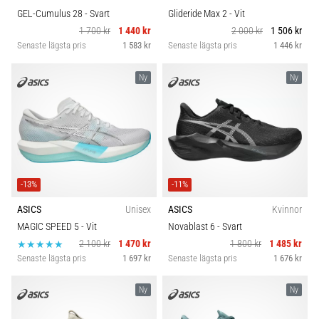
GEL-Cumulus 28
- Svart
Glideride Max 2
- Vit
1 700 kr
1 440 kr
2 000 kr
1 506 kr
Senaste lägsta pris
1 583 kr
Senaste lägsta pris
1 446 kr
Ny
Ny
-13%
-11%
ASICS
Unisex
ASICS
Kvinnor
MAGIC SPEED 5
- Vit
Novablast 6
- Svart
2 100 kr
1 470 kr
1 800 kr
1 485 kr
Senaste lägsta pris
1 697 kr
Senaste lägsta pris
1 676 kr
Ny
Ny