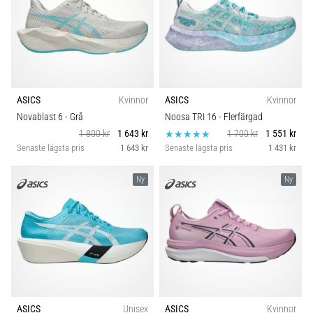
ASICS
Kvinnor
ASICS
Kvinnor
Novablast 6
- Grå
Noosa TRI 16
- Flerfärgad
1 800 kr
1 643 kr
1 700 kr
1 551 kr
Senaste lägsta pris
1 643 kr
Senaste lägsta pris
1 431 kr
Ny
Ny
ASICS
Unisex
ASICS
Kvinnor