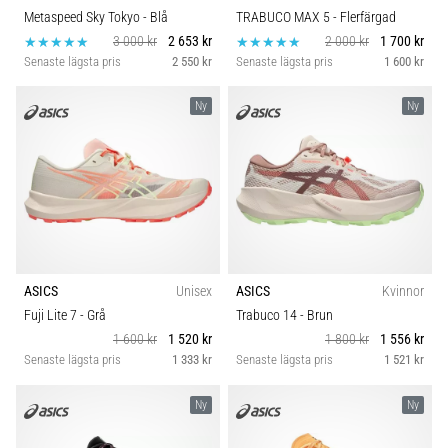
Metaspeed Sky Tokyo
- Blå
TRABUCO MAX 5
- Flerfärgad
3 000 kr
2 653 kr
2 000 kr
1 700 kr
Senaste lägsta pris
2 550 kr
Senaste lägsta pris
1 600 kr
Ny
Ny
ASICS
Unisex
ASICS
Kvinnor
Fuji Lite 7
- Grå
Trabuco 14
- Brun
1 600 kr
1 520 kr
1 800 kr
1 556 kr
Senaste lägsta pris
1 333 kr
Senaste lägsta pris
1 521 kr
Ny
Ny