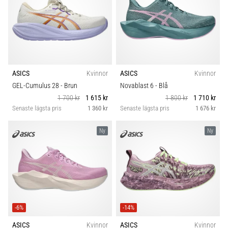
ASICS
Kvinnor
ASICS
Kvinnor
GEL-Cumulus 28
- Brun
Novablast 6
- Blå
1 700 kr
1 615 kr
1 800 kr
1 710 kr
Senaste lägsta pris
1 360 kr
Senaste lägsta pris
1 676 kr
Ny
Ny
-6%
-14%
ASICS
Kvinnor
ASICS
Kvinnor