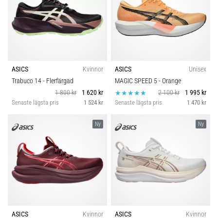
ASICS
Kvinnor
ASICS
Unisex
Trabuco 14
- Flerfärgad
MAGIC SPEED 5
- Orange
1 800 kr
1 620 kr
2 100 kr
1 995 kr
Senaste lägsta pris
1 524 kr
Senaste lägsta pris
1 470 kr
Ny
Ny
ASICS
Kvinnor
ASICS
Kvinnor