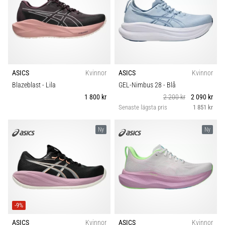
även
känt
som
iliotibialbandssyndrom
(ITBS),
är
ASICS
Kvinnor
ASICS
Kvinnor
ett
mycket
Blazeblast
- Lila
GEL-Nimbus 28
- Blå
vanligt
1 800 kr
2 200 kr
2 090 kr
hälsoproblem
Senaste lägsta pris
1 851 kr
som
löpare
Ny
Ny
drabbas
av.
Vad…
Visa
-9%
alla
artiklar
ASICS
Kvinnor
ASICS
Kvinnor