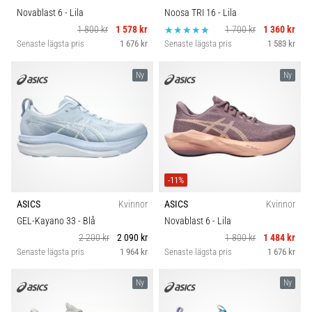
Novablast 6
- Lila
Noosa TRI 16
- Lila
1 800 kr
1 578 kr
1 700 kr
1 360 kr
Senaste lägsta pris
1 676 kr
Senaste lägsta pris
1 583 kr
Ny
Ny
-11%
ASICS
Kvinnor
ASICS
Kvinnor
GEL-Kayano 33
- Blå
Novablast 6
- Lila
2 200 kr
2 090 kr
1 800 kr
1 484 kr
Senaste lägsta pris
1 964 kr
Senaste lägsta pris
1 676 kr
Ny
Ny