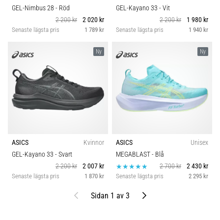
GEL-Nimbus 28
- Röd
GEL-Kayano 33
- Vit
2 200 kr
2 020 kr
2 200 kr
1 980 kr
Senaste lägsta pris
1 789 kr
Senaste lägsta pris
1 940 kr
Ny
Ny
ASICS
Kvinnor
ASICS
Unisex
GEL-Kayano 33
- Svart
MEGABLAST
- Blå
2 200 kr
2 007 kr
2 700 kr
2 430 kr
Senaste lägsta pris
1 870 kr
Senaste lägsta pris
2 295 kr
Föregående
Nästa
Sidan 1 av 3