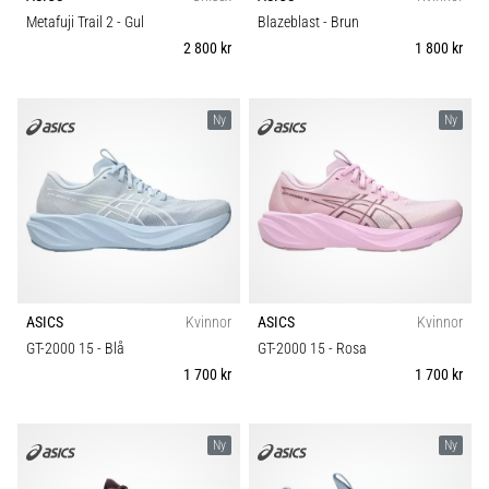
riktningsförändringar.
Komfort och dämpning
Metafuji Trail 2
- Gul
Blazeblast
- Brun
Hur
2 800 kr
1 800 kr
utförs
det
Skobredd
korrekt,
var
Ny
Ny
används
Carbon
det…
6. 8. 2026
•
9 min. läsning
Löparknä:
ASICS
Kvinnor
ASICS
Kvinnor
Orsaker,
GT-2000 15
- Blå
GT-2000 15
- Rosa
behandling
1 700 kr
1 700 kr
och
förebyggande
åtgärder
Ny
Ny
Löparknä,