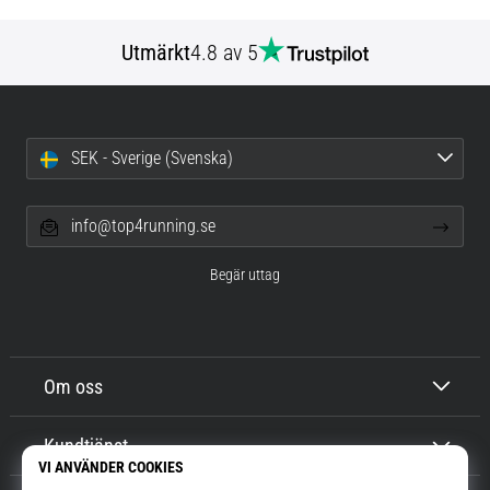
Utmärkt
4.8 av 5
SEK - Sverige (Svenska)
info@top4running.se
Begär uttag
Om oss
Kundtjänst