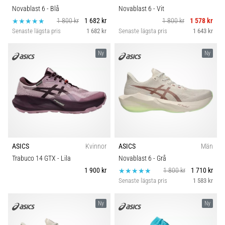
Novablast 6
- Blå
Novablast 6
- Vit
1 800 kr
1 682 kr
1 800 kr
1 578 kr
Senaste lägsta pris
1 682 kr
Senaste lägsta pris
1 643 kr
Ny
Ny
ASICS
Kvinnor
ASICS
Män
Trabuco 14 GTX
- Lila
Novablast 6
- Grå
1 900 kr
1 800 kr
1 710 kr
Senaste lägsta pris
1 583 kr
Ny
Ny