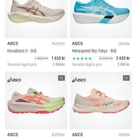
ASICS
Kvinnor
ASICS
Unisex
Novablast 6
- Grå
Metaspeed Sky Tokyo
- Blå
1 800 kr
1 620 kr
3 000 kr
2 653 kr
Senaste lägsta pris
1 534 kr
Senaste lägsta pris
2 550 kr
Ny
Ny
ASICS
Kvinnor
ASICS
Unisex