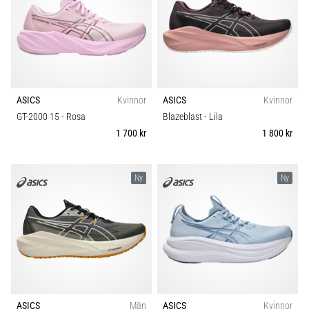
även
känt
som
iliotibialbandssyndrom
(ITBS),
är
ASICS
Kvinnor
ASICS
Kvinnor
ett
mycket
GT-2000 15
- Rosa
Blazeblast
- Lila
vanligt
1 700 kr
1 800 kr
hälsoproblem
som
löpare
Ny
Ny
drabbas
av.
Vad…
Visa
alla
artiklar
ASICS
Män
ASICS
Kvinnor