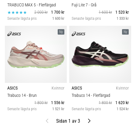
TRABUCO MAX 5
- Flerfärgad
Fuji Lite 7
- Grå
2 000 kr
1 700 kr
1 600 kr
1 520 kr
Senaste lägsta pris
1 600 kr
Senaste lägsta pris
1 333 kr
Ny
Ny
ASICS
Kvinnor
ASICS
Kvinnor
Trabuco 14
- Brun
Trabuco 14
- Flerfärgad
1 800 kr
1 556 kr
1 800 kr
1 620 kr
Senaste lägsta pris
1 521 kr
Senaste lägsta pris
1 524 kr
Föregående
Nästa
Sidan 1 av 3