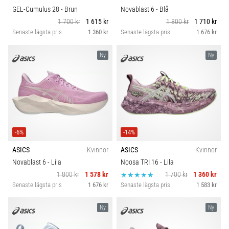
GEL-Cumulus 28
- Brun
Novablast 6
- Blå
1 700 kr
1 615 kr
1 800 kr
1 710 kr
Senaste lägsta pris
1 360 kr
Senaste lägsta pris
1 676 kr
Ny
Ny
-6%
-14%
ASICS
Kvinnor
ASICS
Kvinnor
Novablast 6
- Lila
Noosa TRI 16
- Lila
1 800 kr
1 578 kr
1 700 kr
1 360 kr
Senaste lägsta pris
1 676 kr
Senaste lägsta pris
1 583 kr
Ny
Ny