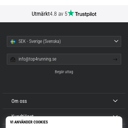
Utmärkt
4.8 av 5
SEK - Sverige (Svenska)
info@top4running.se
Begär uttag
Om oss
Kundtjänst