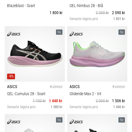
Blazeblast
- Svart
GEL-Nimbus 28
- Blå
1 800 kr
2 200 kr
2 090 kr
Senaste lägsta pris
1 851 kr
Ny
Ny
-9%
ASICS
Kvinnor
ASICS
Kvinnor
GEL-Cumulus 28
- Svart
Glideride Max 2
- Vit
1 700 kr
1 440 kr
2 000 kr
1 506 kr
Senaste lägsta pris
1 583 kr
Senaste lägsta pris
1 446 kr
Ny
Ny