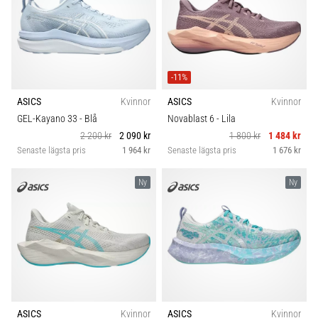
-11%
ASICS
Kvinnor
ASICS
Kvinnor
GEL-Kayano 33
- Blå
Novablast 6
- Lila
2 200 kr
2 090 kr
1 800 kr
1 484 kr
Senaste lägsta pris
1 964 kr
Senaste lägsta pris
1 676 kr
Ny
Ny
ASICS
Kvinnor
ASICS
Kvinnor