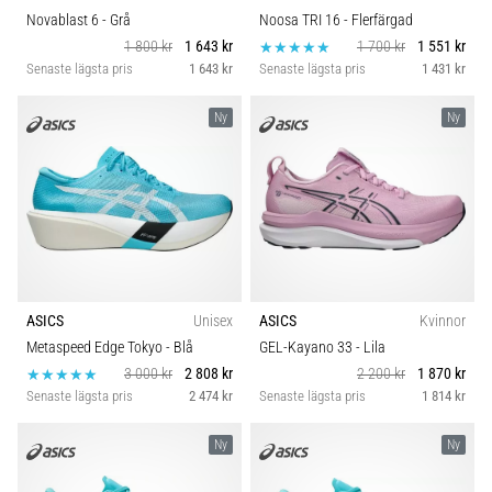
Novablast 6
- Grå
Noosa TRI 16
- Flerfärgad
1 800 kr
1 643 kr
1 700 kr
1 551 kr
Senaste lägsta pris
1 643 kr
Senaste lägsta pris
1 431 kr
Ny
Ny
ASICS
Unisex
ASICS
Kvinnor
Metaspeed Edge Tokyo
- Blå
GEL-Kayano 33
- Lila
3 000 kr
2 808 kr
2 200 kr
1 870 kr
Senaste lägsta pris
2 474 kr
Senaste lägsta pris
1 814 kr
Ny
Ny