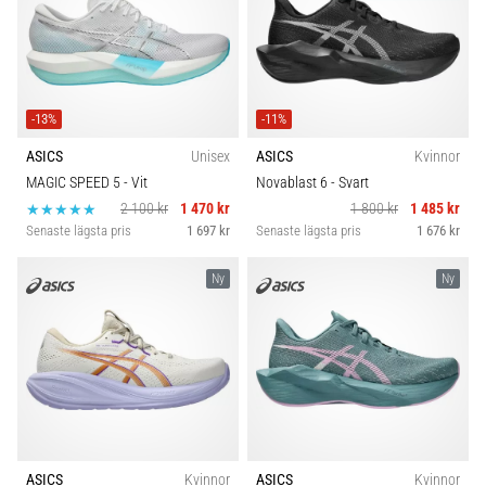
-13%
-11%
ASICS
Unisex
ASICS
Kvinnor
MAGIC SPEED 5
- Vit
Novablast 6
- Svart
2 100 kr
1 470 kr
1 800 kr
1 485 kr
Senaste lägsta pris
1 697 kr
Senaste lägsta pris
1 676 kr
Ny
Ny
ASICS
Kvinnor
ASICS
Kvinnor