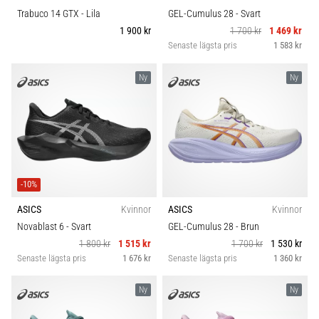
Trabuco 14 GTX
- Lila
GEL-Cumulus 28
- Svart
1 900 kr
1 700 kr
1 469 kr
Senaste lägsta pris
1 583 kr
Ny
Ny
-10%
ASICS
Kvinnor
ASICS
Kvinnor
Novablast 6
- Svart
GEL-Cumulus 28
- Brun
1 800 kr
1 515 kr
1 700 kr
1 530 kr
Senaste lägsta pris
1 676 kr
Senaste lägsta pris
1 360 kr
Ny
Ny