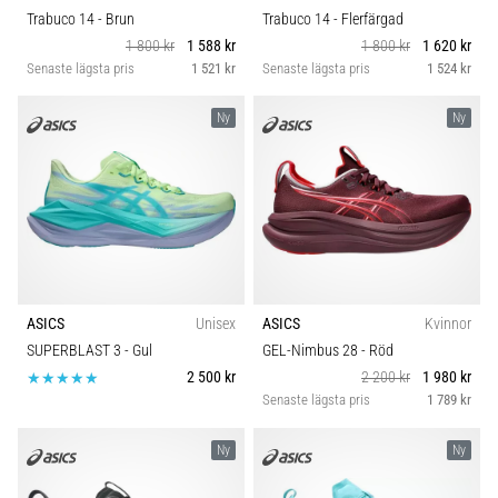
Trabuco 14
- Brun
Trabuco 14
- Flerfärgad
1 800 kr
1 588 kr
1 800 kr
1 620 kr
Senaste lägsta pris
1 521 kr
Senaste lägsta pris
1 524 kr
Ny
Ny
ASICS
Unisex
ASICS
Kvinnor
SUPERBLAST 3
- Gul
GEL-Nimbus 28
- Röd
2 500 kr
2 200 kr
1 980 kr
Senaste lägsta pris
1 789 kr
Ny
Ny