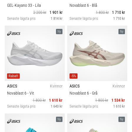
GEL-Kayano 33
- Lila
Novablast 6
- Blå
2 200 kr
1 901 kr
1 800 kr
1 710 kr
Senaste lägsta pris
1 814 kr
Senaste lägsta pris
1 710 kr
Ny
Ny
Rabatt
-5%
ASICS
Kvinnor
ASICS
Kvinnor
Novablast 6
- Vit
Novablast 6
- Grå
1 800 kr
1 610 kr
1 800 kr
1 534 kr
Senaste lägsta pris
1 643 kr
Senaste lägsta pris
1 610 kr
Ny
Ny