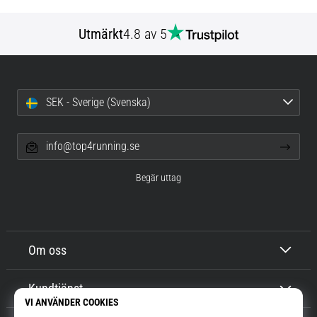
Utmärkt
4.8 av 5
SEK - Sverige (Svenska)
info@top4running.se
Begär uttag
Om oss
Kundtjänst