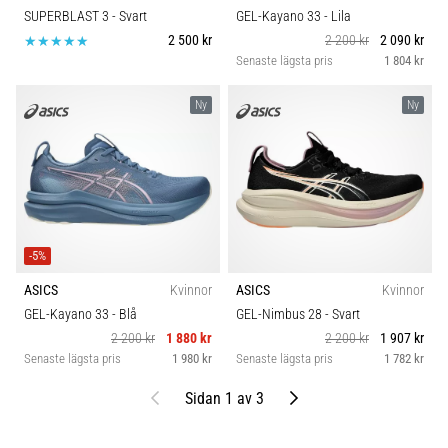
SUPERBLAST 3
- Svart
GEL-Kayano 33
- Lila
2 500 kr
2 200 kr
2 090 kr
Senaste lägsta pris
1 804 kr
Ny
Ny
-5%
ASICS
Kvinnor
ASICS
Kvinnor
GEL-Kayano 33
- Blå
GEL-Nimbus 28
- Svart
2 200 kr
1 880 kr
2 200 kr
1 907 kr
Senaste lägsta pris
1 980 kr
Senaste lägsta pris
1 782 kr
Föregående
Nästa
Sidan 1 av 3