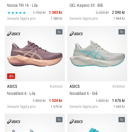
Noosa TRI 16
- Lila
GEL-Kayano 33
- Blå
1 700 kr
1 383 kr
2 200 kr
2 090 kr
Senaste lägsta pris
1 583 kr
Senaste lägsta pris
1 964 kr
Ny
Ny
-8%
ASICS
Kvinnor
ASICS
Kvinnor
Novablast 6
- Lila
Novablast 6
- Grå
1 800 kr
1 534 kr
1 800 kr
1 676 kr
Senaste lägsta pris
1 676 kr
Senaste lägsta pris
1 643 kr
Ny
Ny