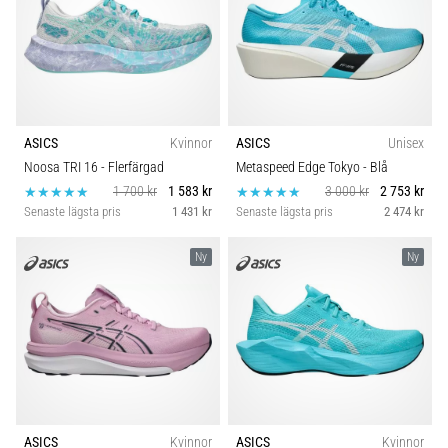
ASICS
Kvinnor
ASICS
Unisex
Noosa TRI 16
- Flerfärgad
Metaspeed Edge Tokyo
- Blå
1 700 kr
1 583 kr
3 000 kr
2 753 kr
Senaste lägsta pris
1 431 kr
Senaste lägsta pris
2 474 kr
Ny
Ny
ASICS
Kvinnor
ASICS
Kvinnor