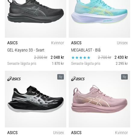
ASICS
Kvinnor
ASICS
Unisex
GEL-Kayano 33
- Svart
MEGABLAST
- Blå
2 200 kr
2 048 kr
2 700 kr
2 430 kr
Senaste lägsta pris
1 870 kr
Senaste lägsta pris
2 295 kr
Ny
Ny
ASICS
Unisex
ASICS
Kvinnor