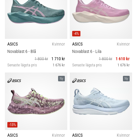
-4%
ASICS
Kvinnor
ASICS
Kvinnor
Novablast 6
- Blå
Novablast 6
- Lila
1 800 kr
1 710 kr
1 800 kr
1 610 kr
Senaste lägsta pris
1 676 kr
Senaste lägsta pris
1 676 kr
Ny
Ny
-13%
ASICS
Kvinnor
ASICS
Kvinnor