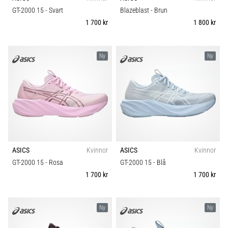
riktningsförändringar.
Komfort och dämpning
GT-2000 15
- Svart
Blazeblast
- Brun
Hur
1 700 kr
1 800 kr
utförs
det
Skobredd
korrekt,
var
Ny
Ny
används
Carbon
det…
6. 8. 2026
•
9 min. läsning
Löparknä:
ASICS
Kvinnor
ASICS
Kvinnor
Orsaker,
GT-2000 15
- Rosa
GT-2000 15
- Blå
behandling
1 700 kr
1 700 kr
och
förebyggande
åtgärder
Ny
Ny
Löparknä,