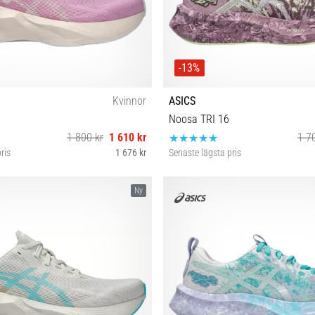
-13%
Kvinnor
ASICS
Noosa TRI 16
1 800 kr
1 610 kr
1 7
ris
1 676 kr
Senaste lägsta pris
38 39 39½ 40 40½ 41½ 42 42½ 43½
37 37½ 38 39 39½ 40 40½ 41
Ny