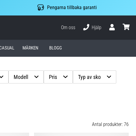
Pengarna tillbaka garanti
Om oss
Hjälp
varuko
CASUAL
MÄRKEN
BLOGG
Modell
Pris
Typ av sko
Antal produkter: 76