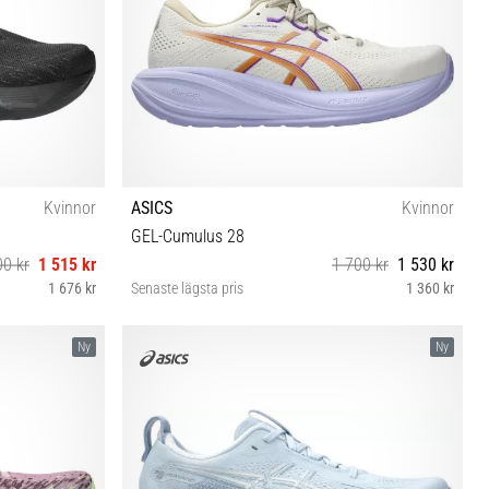
Kvinnor
ASICS
Kvinnor
GEL-Cumulus 28
00 kr
1 515 kr
1 700 kr
1 530 kr
1 676 kr
Senaste lägsta pris
1 360 kr
 42 42½ 43½
37 37½ 38 39 39½ 40 40½ 41½ 42 42½
Ny
Ny