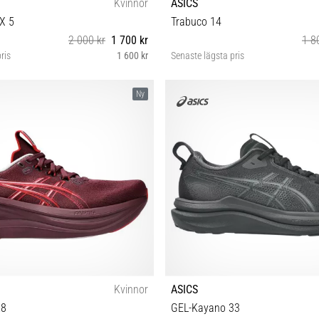
Kvinnor
ASICS
X 5
Trabuco 14
2 000 kr
1 700 kr
1 8
ris
1 600 kr
Senaste lägsta pris
38 39 39½ 40 40½ 41½ 42½ 43½
37 37½ 38 39 39½ 40 40½ 41
Ny
Kvinnor
ASICS
28
GEL-Kayano 33