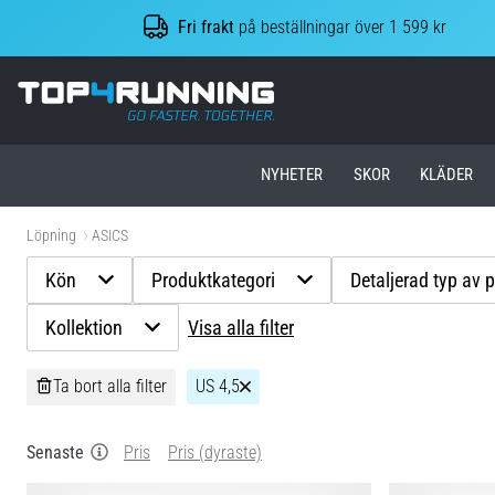
Fri frakt
på beställningar över 1 599 kr
Top4Running.se
NYHETER
SKOR
KLÄDER
Löpning
ASICS
Kön
Produktkategori
Detaljerad typ av 
Kollektion
Visa alla filter
Ta bort alla filter
US 4,5
Senaste
Pris
Pris (dyraste)