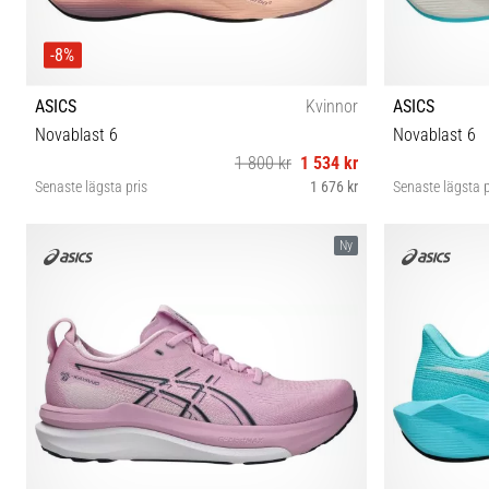
-8%
ASICS
Kvinnor
ASICS
Novablast 6
Novablast 6
1 800 kr
1 534 kr
Senaste lägsta pris
1 676 kr
Senaste lägsta p
36 37 37½ 38 39 39½ 40 40½ 41½ 42 42½ 43½
36 37 37½ 
Ny