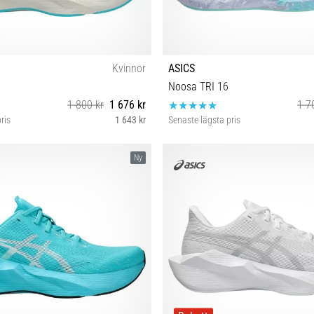
Kvinnor
ASICS
Noosa TRI 16
1 800 kr
1 676 kr
1 7
ris
1 643 kr
Senaste lägsta pris
38 39 39½ 40 40½ 41½ 42 42½ 43½
37 37½ 38 39 39½ 40 40½ 41
Ny