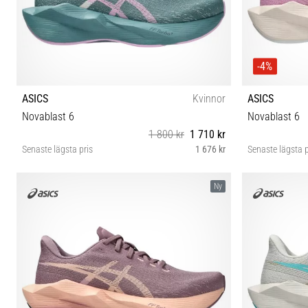
-4%
ASICS
Kvinnor
ASICS
Novablast 6
Novablast 6
1 800 kr
1 710 kr
Senaste lägsta pris
1 676 kr
Senaste lägsta p
36 37 37½ 38 39 39½ 40 40½ 41½ 42 42½ 43½
36 37 37½ 
Ny