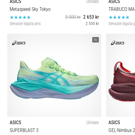
ASICS
Unisex
ASICS
Metaspeed Sky Tokyo
TRABUCO MA
3 000 kr
2 653 kr
Senaste lägsta pris
2 550 kr
Senaste lägsta p
37 37½ 38 39 39½ 40 40½ 41½ 42 42½ 43½ 44 44½
37 37½ 
Ny
45 46 46½ 47 48
ASICS
Unisex
ASICS
SUPERBLAST 3
GEL-Nimbus 