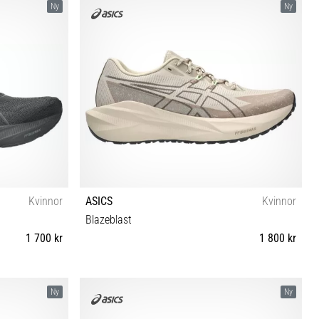
Ny
Ny
Kvinnor
ASICS
Kvinnor
Blazeblast
1 700 kr
1 800 kr
½ 42 42½
37 37½ 38 39 39½ 40 40½ 41½ 42 42½
Ny
Ny