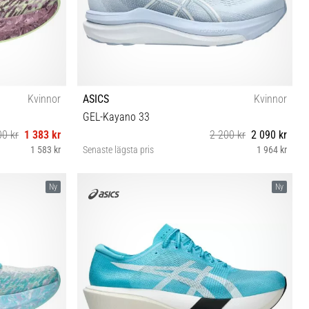
Kvinnor
ASICS
Kvinnor
GEL-Kayano 33
00 kr
1 383 kr
2 200 kr
2 090 kr
1 583 kr
Senaste lägsta pris
1 964 kr
½ 42 42½
37 37½ 38 39 39½ 40 40½ 41½ 42 42½
Ny
Ny