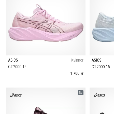
ASICS
Kvinnor
ASICS
GT-2000 15
GT-2000 15
1 700 kr
37 37½ 38 39 39½ 40 40½ 41½ 42 42½
37 37½ 
Ny