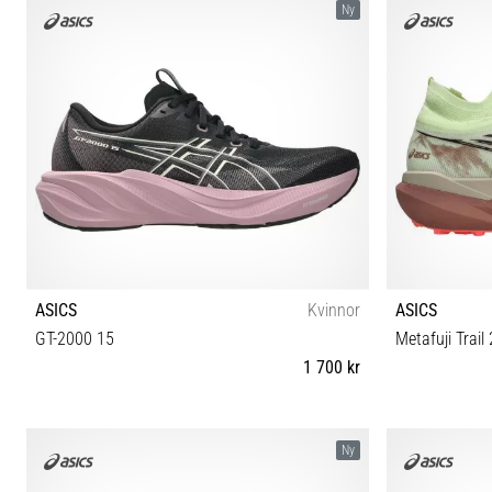
Ny
ASICS
Kvinnor
ASICS
GT-2000 15
Metafuji Trail 
1 700 kr
37 37½ 38 39 39½ 40 40½ 41½ 42 42½
37 37½ 38 39
Ny