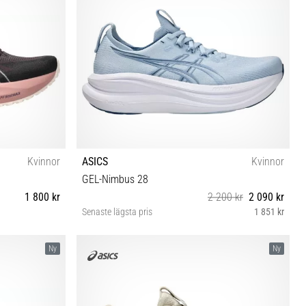
Kvinnor
ASICS
Kvinnor
GEL-Nimbus 28
1 800 kr
2 200 kr
2 090 kr
Senaste lägsta pris
1 851 kr
 42 42½ 43½
37 37½ 38 39 39½ 40 40½ 41½ 42 42½
Ny
Ny