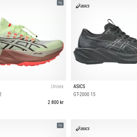
Ny
Unisex
ASICS
2
GT-2000 15
2 800 kr
 39½ 40 40½ 41½ 42 42½ 43½ 44 44½
37 37½ 38 39 39½ 40 40½ 41
Ny
45 46 46½ 47 48