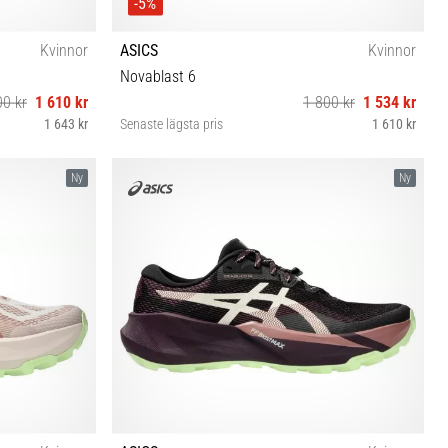
-5%
Kvinnor
ASICS
Kvinnor
Novablast 6
00 kr
1 610 kr
1 800 kr
1 534 kr
1 643 kr
Senaste lägsta pris
1 610 kr
 42 42½ 43½
36 37 37½ 38 39 39½ 40 40½ 41½ 42 42½ 43½
Ny
Ny