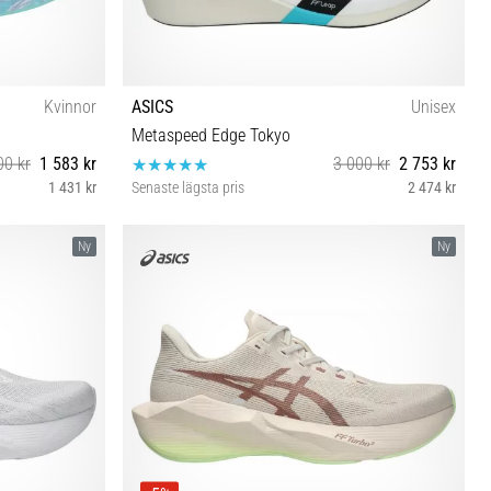
Kvinnor
ASICS
Unisex
Metaspeed Edge Tokyo
00 kr
1 583 kr
3 000 kr
2 753 kr
1 431 kr
Senaste lägsta pris
2 474 kr
½ 42 42½
37 38 39 39½ 40 40½ 41½ 42 42½ 43½ 44 44½ 45 46
Ny
Ny
46½