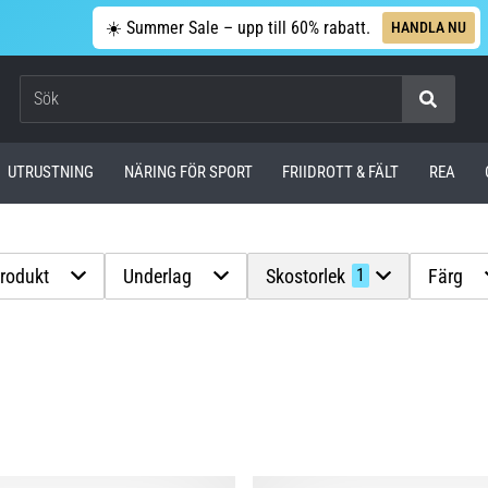
☀️ Summer Sale – upp till 60% rabatt.
HANDLA NU
Sök
UTRUSTNING
NÄRING FÖR SPORT
FRIIDROTT & FÄLT
REA
produkt
Underlag
Skostorlek
Färg
1