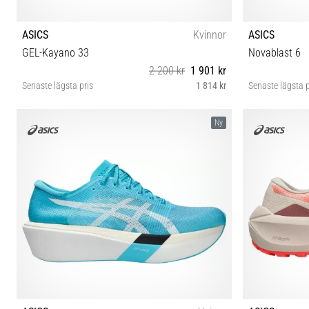
ASICS
Kvinnor
ASICS
GEL-Kayano 33
Novablast 6
2 200 kr
1 901 kr
Senaste lägsta pris
1 814 kr
Senaste lägsta p
36 37 37½ 38 39 39½ 40 40½ 41½ 42 42½
36 37 37½
Ny