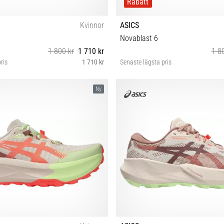
Rabatt
Kvinnor
ASICS
Novablast 6
1 800 kr
1 710 kr
1 8
ris
1 710 kr
Senaste lägsta pris
 38 39 39½ 40 40½ 41½ 42½ 43½
36 37 37½ 38 39 39½ 40 40½ 41½
Ny