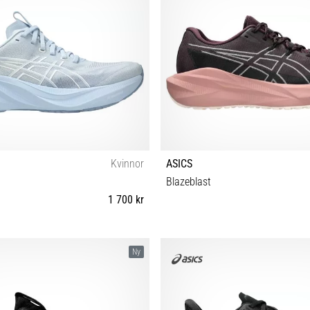
Kvinnor
ASICS
Blazeblast
1 700 kr
38 39 39½ 40 40½ 41½ 42 42½
36 37 37½ 38 39 39½ 40 40½ 41½
Ny