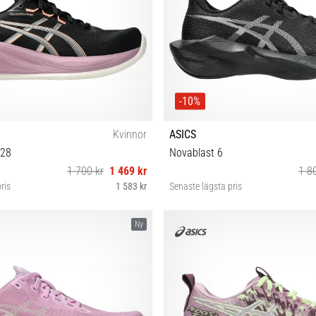
-10%
Kvinnor
ASICS
 28
Novablast 6
1 700 kr
1 469 kr
1 8
ris
1 583 kr
Senaste lägsta pris
½ 38 39 39½ 40 40½ 41½ 42
36 37 37½ 38 39 39½ 40 40½ 41½
Ny