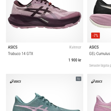
-7%
ASICS
Kvinnor
ASICS
Trabuco 14 GTX
GEL-Cumulus
1 900 kr
Senaste lägsta p
37 37½ 38 39 39½ 40 40½ 41½ 42 42½
37 37
Ny