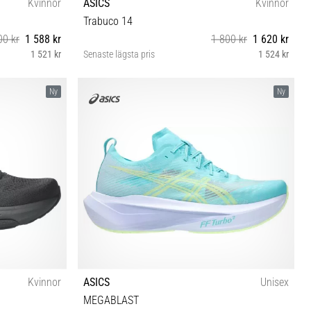
Kvinnor
ASICS
Kvinnor
Trabuco 14
00 kr
1 588 kr
1 800 kr
1 620 kr
1 521 kr
Senaste lägsta pris
1 524 kr
½ 42 42½
37 37½ 38 39 39½ 40 40½ 41½ 42 42½
Ny
Ny
Kvinnor
ASICS
Unisex
MEGABLAST