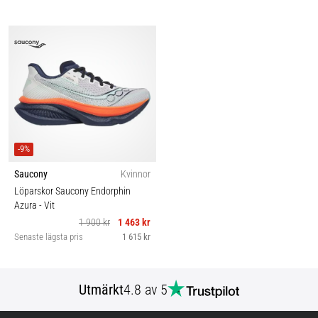
-9%
Saucony
Kvinnor
Löparskor Saucony Endorphin
Azura
- Vit
1 900 kr
1 463 kr
Senaste lägsta pris
1 615 kr
Utmärkt
4.8 av 5