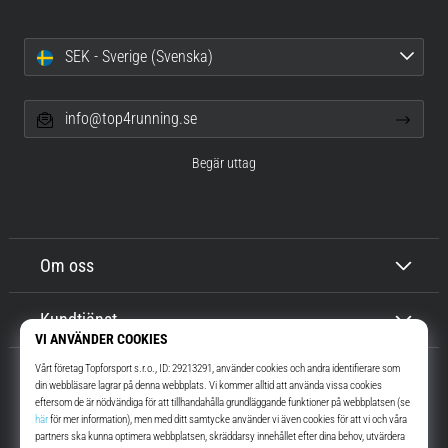
SEK - Sverige (Svenska)
info@top4running.se
Begär uttag
Om oss
Kundtjänst