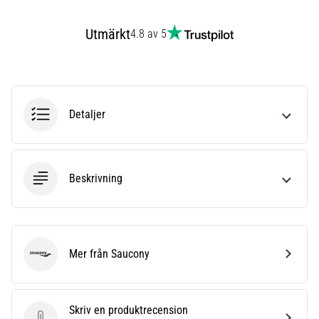
även
känt
Utmärkt
4.8 av 5
som
iliotibialbandssyndrom
(ITBS),
är
ett
Detaljer
mycket
vanligt
hälsoproblem
som
Beskrivning
löpare
drabbas
av.
Vad…
Mer från Saucony
Saucony
Visa
alla
Skriv en produktrecension
artiklar