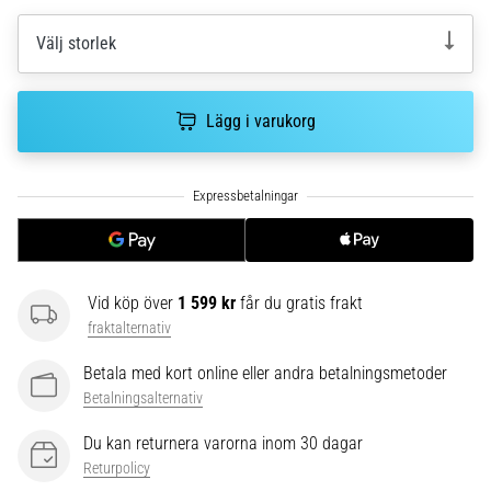
riktningsförändringar.
Hur
Välj storlek
utförs
det
korrekt,
Lägg i varukorg
var
används
det…
6. 8. 2026
•
9 min. läsning
Vid köp över
1 599 kr
får du gratis frakt
Löparknä:
fraktalternativ
Orsaker,
behandling
Betala med kort online eller andra betalningsmetoder
och
Betalningsalternativ
förebyggande
Du kan returnera varorna inom 30 dagar
åtgärder
Returpolicy
Löparknä,