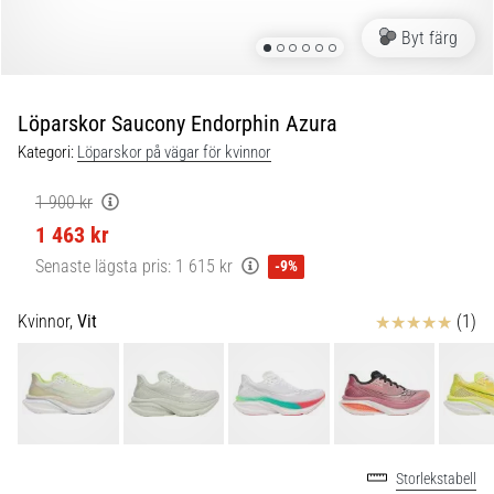
Blixtsnabb
löpning
Byt färg
och
beeptest:
Vad
Löparskor Saucony Endorphin Azura
är
Kategori:
Löparskor på vägar för kvinnor
de
och
1 900 kr
hur
1 463 kr
genomförs
de?
Senaste lägsta pris:
1 615 kr
-9%
I
Recensioner
Kvinnor,
Vit
(1)
praktiken
testar
shuttle
run
snabbhet,
smidighet
och
Storlekstabell