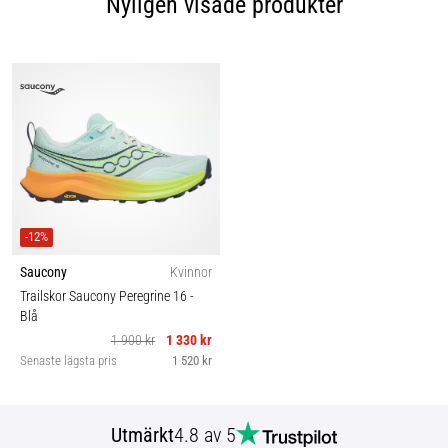
Nyligen visade produkter
-12%
Saucony
Kvinnor
Trailskor Saucony Peregrine 16
-
Blå
1 900 kr
1 330 kr
Senaste lägsta pris
1 520 kr
Utmärkt
4.8 av 5