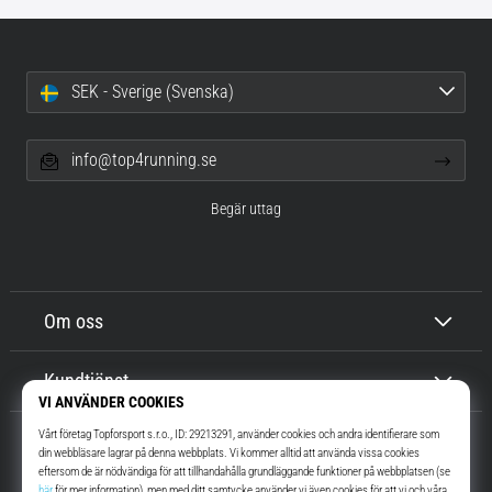
SEK - Sverige (Svenska)
info@top4running.se
Begär uttag
Om oss
Kundtjänst