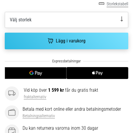
plantar
Storlekstabell
fasciit.
Vad
Välj storlek
beror
det…
Lägg i varukorg
5. 8. 2026
•
9 min. läsning
Kolhydratladdning:
Hur
påverkar
Vid köp över
1 599 kr
får du gratis frakt
det
fraktalternativ
löpprestandan?
Det
Betala med kort online eller andra betalningsmetoder
sägs
Betalningsalternativ
att
kolhydratuppladdning
Du kan returnera varorna inom 30 dagar