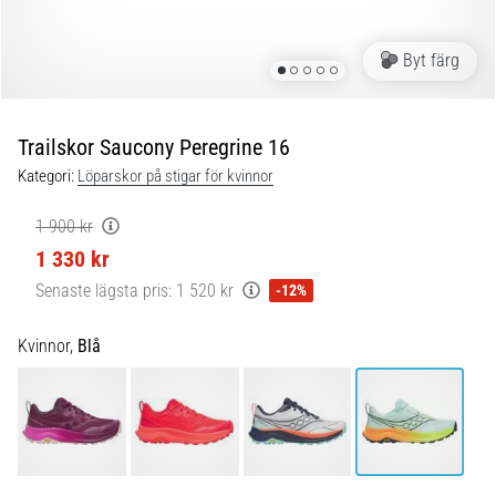
Plantar
fasciit:
Symptom,
Byt färg
orsaker
och
behandling
Trailskor Saucony Peregrine 16
Upplever
Kategori:
Löparskor på stigar för kvinnor
du
skarp
1 900 kr
hälsmärta
1 330 kr
under
Senaste lägsta pris:
1 520 kr
-12%
eller
efter
löpning?
Kvinnor,
Blå
En
av
de
vanligaste
orsakerna
är