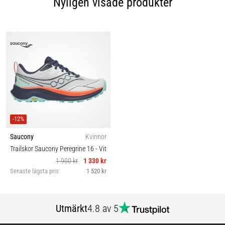
Nyligen visade produkter
-12%
Saucony
Kvinnor
Trailskor Saucony Peregrine 16
- Vit
1 900 kr
1 330 kr
Senaste lägsta pris
1 520 kr
Utmärkt
4.8 av 5