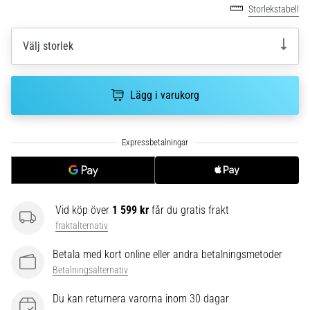
riktningsförändringar.
Storlekstabell
Hur
utförs
Välj storlek
det
korrekt,
var
används
Lägg i varukorg
det…
6. 8. 2026
•
9 min. läsning
Löparknä:
Vid köp över
1 599 kr
får du gratis frakt
Orsaker,
fraktalternativ
behandling
och
Betala med kort online eller andra betalningsmetoder
förebyggande
Betalningsalternativ
åtgärder
Du kan returnera varorna inom 30 dagar
Löparknä,