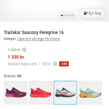
Blixtsnabb
löpning
och
Byt färg
beeptest:
Vad
är
Trailskor Saucony Peregrine 16
de
Kategori:
Löparskor på stigar för kvinnor
och
hur
1 900 kr
genomförs
1 330 kr
de?
Senaste lägsta pris:
1 520 kr
-12%
I
praktiken
Kvinnor,
Vit
testar
shuttle
run
snabbhet,
smidighet
och