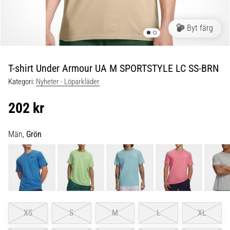
under
och
efter
Byt färg
löpning
Knäsmärta
drabbar
T-shirt Under Armour UA M SPORTSTYLE LC SS-BRN
alla
Kategori:
Nyheter - Löparkläder
löpare
minst
202 kr
en
gång
i
Män,
Grön
livet,
oavsett
om
du
är
amatör
eller
XS
S
M
L
XL
proffs.