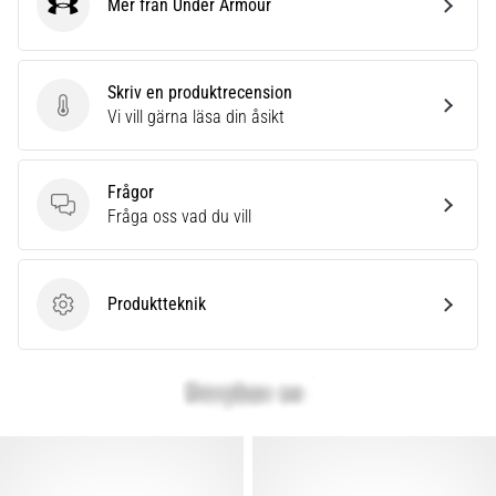
under
Mer från Under Armour
Under Armour
eller
efter
löpning?
Skriv en produktrecension
En
Skriv en produktrecension
Vi vill gärna läsa din åsikt
av
de
vanligaste
Frågor
orsakerna
Frågor
Fråga oss vad du vill
är
plantar
fasciit.
Vad
Produktteknik
Produktteknik
beror
det…
Visa
alla
artiklar