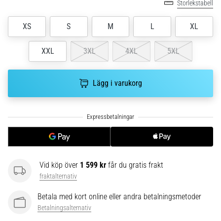
riktningsförändringar.
Storlekstabell
Hur
utförs
XS
S
M
L
XL
det
korrekt,
XXL
3XL
4XL
5XL
var
används
det…
Lägg i varukorg
6. 8. 2026
•
9 min. läsning
Löparknä:
Orsaker,
Vid köp över
1 599 kr
får du gratis frakt
behandling
fraktalternativ
och
förebyggande
Betala med kort online eller andra betalningsmetoder
åtgärder
Betalningsalternativ
Löparknä,