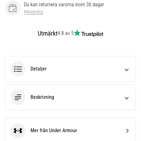
även
Du kan returnera varorna inom 30 dagar
känt
Returpolicy
som
iliotibialbandssyndrom
(ITBS),
Utmärkt
4.8 av 5
är
ett
mycket
vanligt
hälsoproblem
Detaljer
som
löpare
drabbas
av.
Beskrivning
Vad…
Visa
Mer från Under Armour
alla
Under Armour
artiklar