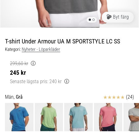
Blixtsnabb
löpning
och
Byt färg
beeptest:
Vad
är
T-shirt Under Armour UA M SPORTSTYLE LC SS
de
Kategori:
Nyheter - Löparkläder
och
hur
299,60 kr
genomförs
245 kr
de?
Senaste lägsta pris:
240 kr
I
praktiken
Recensioner
Män,
Grå
(24)
testar
shuttle
run
snabbhet,
smidighet
och