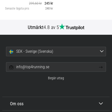
299,60 kr
245 kr
Senaste lägsta pris
240 kr
Utmärkt
4.8 av 5
SEK - Sverige (Svenska)
info@top4running.se
Begär uttag
Om oss