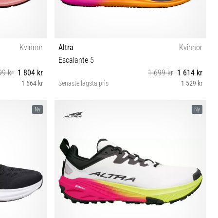
Kvinnor
Altra
Kvinnor
Escalante 5
99 kr
1 804 kr
1 699 kr
1 614 kr
1 664 kr
Senaste lägsta pris
1 529 kr
0½ 41
36 37 37½ 38 38½ 39 40 40½
Ny
Ny