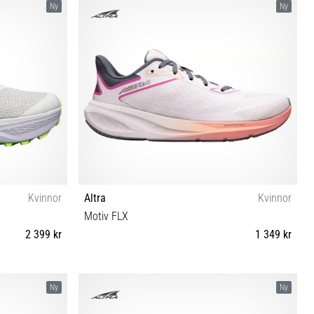
Ny
Ny
Kvinnor
Altra
Kvinnor
Motiv FLX
2 399 kr
1 349 kr
½ 41 42
36 37 37½ 38 38½ 39 40 40½ 41 42
Ny
Ny