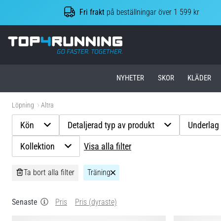
Fri frakt
på beställningar över 1 599 kr
Top4Running.se
NYHETER
SKOR
KLÄDER
Löpning
Altra
Kön
Detaljerad typ av produkt
Underlag
Kollektion
Visa alla filter
Ta bort alla filter
Träning
Senaste
Pris
Pris (dyraste)