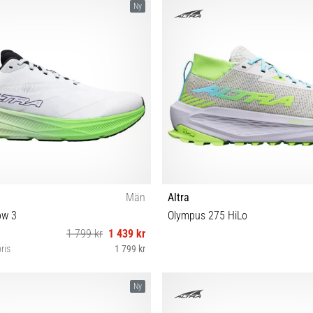
Ny
Män
Altra
ow 3
Olympus 275 HiLo
1 799 kr
1 439 kr
ris
1 799 kr
2½ 43 44 44½ 45 46 46½ 47 48
36 37 37½ 38 38½ 39 40 40
Ny