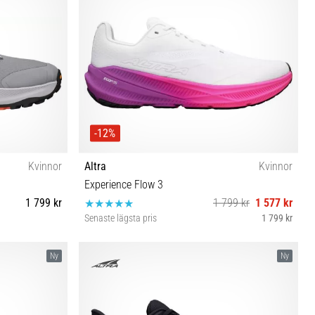
-12%
Kvinnor
Altra
Kvinnor
Experience Flow 3
1 799 kr
1 799 kr
1 577 kr
Senaste lägsta pris
1 799 kr
½ 42
37 37½ 38 38½ 39 40 40½ 41 42
Ny
Ny