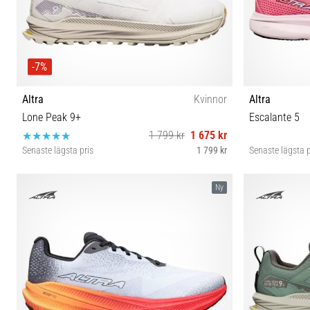
-7%
Altra
Kvinnor
Altra
Lone Peak 9+
Escalante 5
1 799 kr
1 675 kr
Senaste lägsta pris
1 799 kr
Senaste lägsta p
36 37 37½ 38 38½ 39 40 40½ 41 42
36 3
Ny