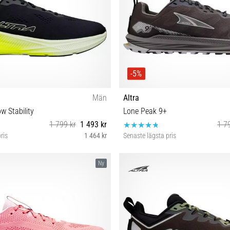
-5%
Män
Altra
w Stability
Lone Peak 9+
1 799 kr
1 493 kr
1 7
ris
1 464 kr
Senaste lägsta pris
2½ 43 44 44½ 45 46 46½ 47 48 49
40½ 41 42 42½ 43 44 44½ 45 46
Ny