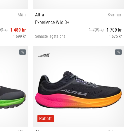
Män
Altra
Kvinnor
Experience Wild 3+
99 kr
1 489 kr
1 799 kr
1 709 kr
1 699 kr
Senaste lägsta pris
1 675 kr
 46½ 48
36 37 37½ 38 38½ 39 40 40½ 41
Ny
Ny
Rabatt