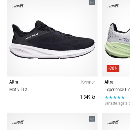
Ny
-20%
Altra
Kvinnor
Altra
Motiv FLX
Experience Fl
1 349 kr
Senaste lägsta p
36 37 37½ 38 38½ 39 40 40½ 41 42
41 42 4
Ny