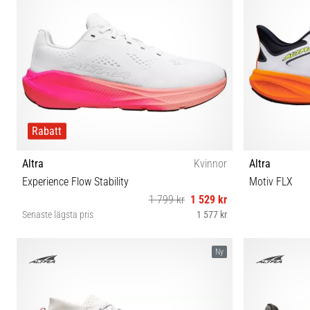
Rabatt
Altra
Kvinnor
Altra
Experience Flow Stability
Motiv FLX
1 799 kr
1 529 kr
Senaste lägsta pris
1 577 kr
36 37 37½ 38 38½ 39 40 40½ 41 42
41 42 4
Ny