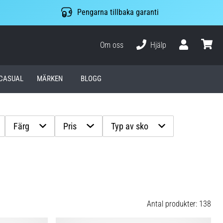
Pengarna tillbaka garanti
Om oss
Hjälp
varuko
CASUAL
MÄRKEN
BLOGG
Färg
Pris
Typ av sko
Antal produkter: 138