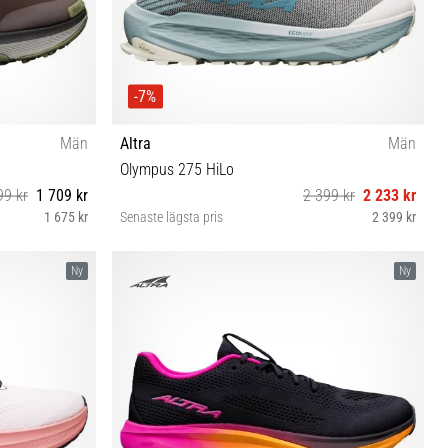
-7%
Män
Altra
Män
Olympus 275 HiLo
99 kr
1 709 kr
2 399 kr
2 233 kr
1 675 kr
Senaste lägsta pris
2 399 kr
6½ 47 48
42 42½ 43 44 44½ 45 46 46½ 47
Ny
Ny