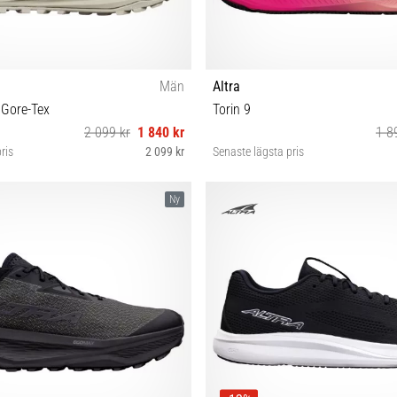
Män
Altra
 Gore-Tex
Torin 9
2 099 kr
1 840 kr
1 8
ris
2 099 kr
Senaste lägsta pris
 42½ 43 44 44½ 45 46 46½ 47
36 37 37½ 38 38½ 39 40 4
Ny