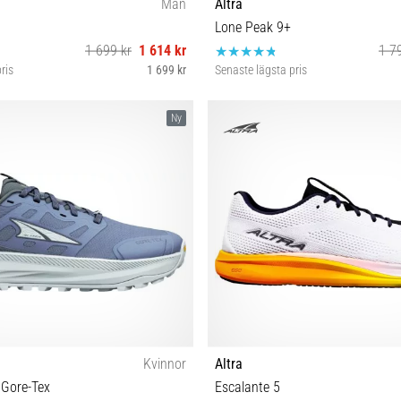
Män
Altra
Lone Peak 9+
1 699 kr
1 614 kr
1 7
ris
1 699 kr
Senaste lägsta pris
42½ 43 44 44½ 45 46 46½ 48
41 42 42½ 43 44 44½ 45 46 46½ 
Ny
Kvinnor
Altra
 Gore-Tex
Escalante 5