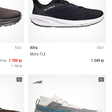
Män
Altra
Män
Motiv FLX
99 kr
1 709 kr
1 349 kr
1 799 kr
 46½ 47 48
41 42 42½ 43 44 44½ 45 46 46½ 47 48
Ny
Ny