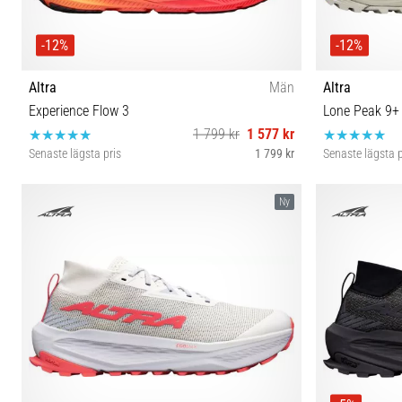
-12%
-12%
Altra
Män
Altra
Experience Flow 3
Lone Peak 9+
1 799 kr
1 577 kr
Senaste lägsta pris
1 799 kr
Senaste lägsta p
40½ 41 42 42½ 43 44 44½ 45 46 46½ 47 48 49 50
40½ 42
Ny