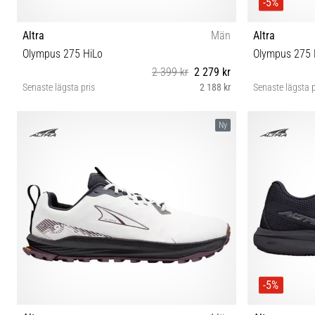
-5%
Altra
Män
Altra
Olympus 275 HiLo
Olympus 275 
2 399 kr
2 279 kr
Senaste lägsta pris
2 188 kr
Senaste lägsta p
40½ 41 42 42½ 43 44 44½ 45 46 46½ 47
40½
Ny
-5%