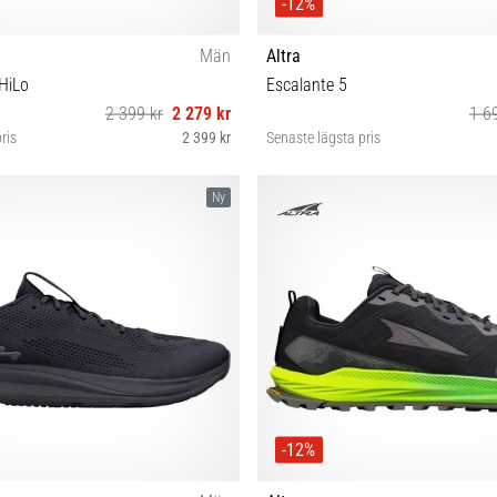
-12%
Män
Altra
HiLo
Escalante 5
2 399 kr
2 279 kr
1 6
ris
2 399 kr
Senaste lägsta pris
 41 42 42½ 44 44½ 45 49
41 42 42½ 43 44 44½ 45 46
Ny
-12%