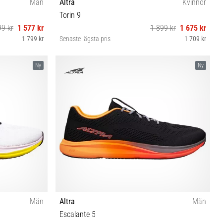
Män
Altra
Kvinnor
Torin 9
99 kr
1 577 kr
1 899 kr
1 675 kr
1 799 kr
Senaste lägsta pris
1 709 kr
47 48 49 50
36 37 37½ 38 38½ 39 40 40½ 41
Ny
Ny
Män
Altra
Män
Escalante 5