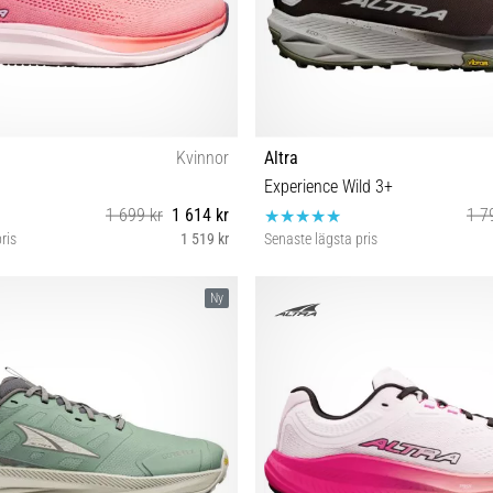
Kvinnor
Altra
Experience Wild 3+
1 699 kr
1 614 kr
1 7
ris
1 519 kr
Senaste lägsta pris
7 37½ 38 38½ 39 40 40½ 41
41 42 42½ 43 44 44½ 45 46 4
Ny