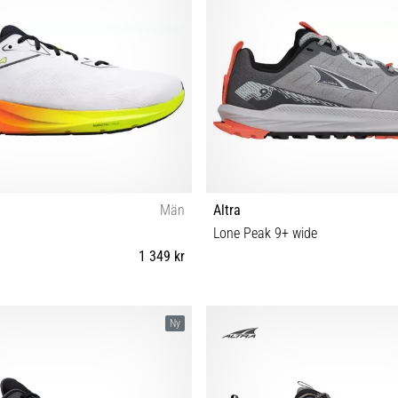
Män
Altra
Lone Peak 9+ wide
1 349 kr
2½ 43 44 44½ 45 46 46½ 47 48
37 37½ 38 38½ 39 40 40
Ny