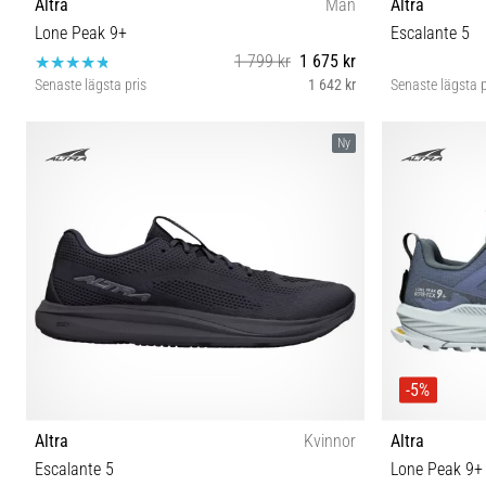
Altra
Män
Altra
Lone Peak 9+
Escalante 5
1 799 kr
1 675 kr
Senaste lägsta pris
1 642 kr
Senaste lägsta p
40½ 41 42 42½ 43 44 44½ 45 46 46½ 47 48 49 50
41 42 
Ny
-5%
Altra
Kvinnor
Altra
Escalante 5
Lone Peak 9+