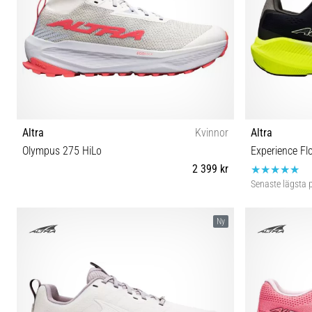
Altra
Kvinnor
Altra
Olympus 275 HiLo
Experience Flo
2 399 kr
Senaste lägsta p
36 37 37½ 38 38½ 39 40 40½ 41
40½ 41 42 4
Ny