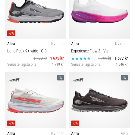
även
känt
som
iliotibialbandssyndrom
(ITBS),
-7%
är
Altra
Kvinnor
Altra
Kvinnor
ett
mycket
Lone Peak 9+ wide
- Grå
Experience Flow 3
- Vit
vanligt
1 799 kr
1 675 kr
1 799 kr
1 577 kr
hälsoproblem
Senaste lägsta pris
1 799 kr
Senaste lägsta pris
1 546 kr
som
löpare
Ny
Ny
drabbas
av.
Vad…
Visa
-7%
-5%
alla
artiklar
Altra
Kvinnor
Altra
Män