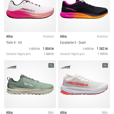
Altra
Kvinnor
Altra
Kvinnor
Torin 9
- Vit
Escalante 5
- Svart
1 899 kr
1 804 kr
1 699 kr
1 582 kr
Senaste lägsta pris
1 664 kr
Senaste lägsta pris
1 529 kr
Ny
Ny
Altra
Män
Altra
Män