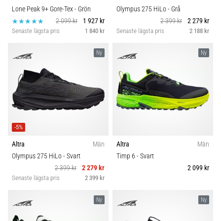
Lone Peak 9+ Gore-Tex
- Grön
Olympus 275 HiLo
- Grå
2 099 kr
1 927 kr
2 399 kr
2 279 kr
Senaste lägsta pris
1 840 kr
Senaste lägsta pris
2 188 kr
Ny
Ny
-5%
Altra
Män
Altra
Män
Olympus 275 HiLo
- Svart
Timp 6
- Svart
2 399 kr
2 279 kr
2 099 kr
Senaste lägsta pris
2 399 kr
Ny
Ny