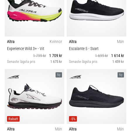
Altra
Kvinnor
Altra
Män
Experience Wild 3+
- Vit
Escalante 5
- Svart
1 799 kr
1 709 kr
1 699 kr
1 614 kr
Senaste lägsta pris
1 675 kr
Senaste lägsta pris
1 459 kr
Ny
Ny
Rabatt
-5%
Altra
Män
Altra
Män