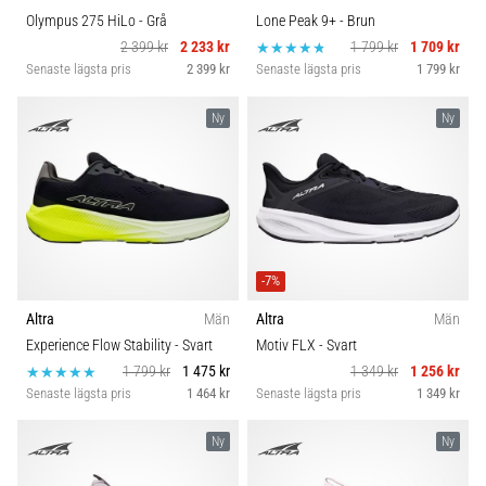
Olympus 275 HiLo
- Grå
Lone Peak 9+
- Brun
2 399 kr
2 233 kr
1 799 kr
1 709 kr
Senaste lägsta pris
2 399 kr
Senaste lägsta pris
1 799 kr
Ny
Ny
-7%
Altra
Män
Altra
Män
Experience Flow Stability
- Svart
Motiv FLX
- Svart
1 799 kr
1 475 kr
1 349 kr
1 256 kr
Senaste lägsta pris
1 464 kr
Senaste lägsta pris
1 349 kr
Ny
Ny