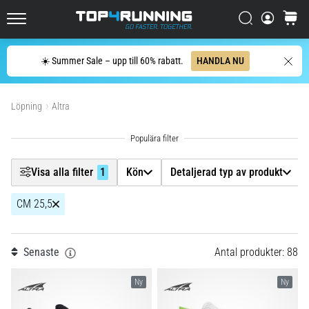
enda
Filtr
mening:
Sök
varuko
Top4Running.se
Det
gör
Sök
☀️ Summer Sale – upp till 60% rabatt.
HANDLA NU
ont,
Kön
men
Visa produkter
det
Löpning
Altra
Detaljerad typ av produkt
är
värt
det!
Underlag
Vilka
Visa alla filter
1
Kön
Detaljerad typ av produkt
fördelar
ger
Skostorlek
1
det,
CM 25,5
vilka…
Modell
Senaste
Antal produkter: 88
7. 8. 2026
Dropp (mm)
•
Ny
Ny
8 min. läsning