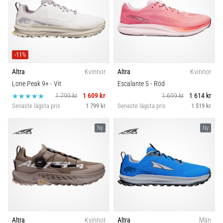
-11%
Altra
Kvinnor
Altra
Kvinnor
Lone Peak 9+
- Vit
Escalante 5
- Röd
1 799 kr
1 609 kr
1 699 kr
1 614 kr
Senaste lägsta pris
1 799 kr
Senaste lägsta pris
1 519 kr
Ny
Ny
Altra
Kvinnor
Altra
Män