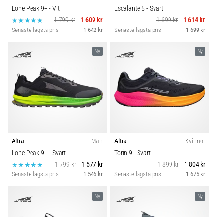
Lone Peak 9+
- Vit
Escalante 5
- Svart
1 799 kr
1 609 kr
1 699 kr
1 614 kr
Senaste lägsta pris
1 642 kr
Senaste lägsta pris
1 699 kr
Ny
Ny
Altra
Män
Altra
Kvinnor
Lone Peak 9+
- Svart
Torin 9
- Svart
1 799 kr
1 577 kr
1 899 kr
1 804 kr
Senaste lägsta pris
1 546 kr
Senaste lägsta pris
1 675 kr
Ny
Ny