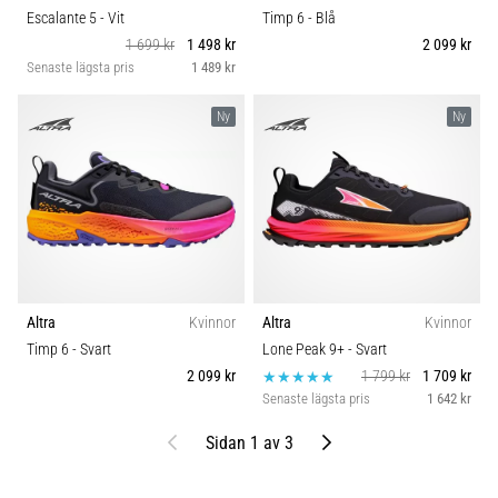
Escalante 5
- Vit
Timp 6
- Blå
1 699 kr
1 498 kr
2 099 kr
Senaste lägsta pris
1 489 kr
Ny
Ny
Altra
Kvinnor
Altra
Kvinnor
Timp 6
- Svart
Lone Peak 9+
- Svart
2 099 kr
1 799 kr
1 709 kr
Senaste lägsta pris
1 642 kr
Föregående
Nästa
Sidan 1 av 3