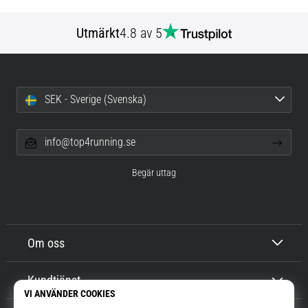
Utmärkt
4.8 av 5
SEK - Sverige (Svenska)
info@top4running.se
Begär uttag
Om oss
Kundtjänst