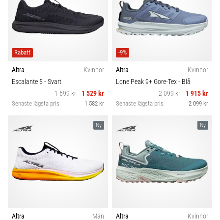
Rabatt
-9%
Altra
Kvinnor
Altra
Kvinnor
Escalante 5
- Svart
Lone Peak 9+ Gore-Tex
- Blå
1 699 kr
1 529 kr
2 099 kr
1 915 kr
Senaste lägsta pris
1 582 kr
Senaste lägsta pris
2 099 kr
Ny
Ny
Altra
Män
Altra
Kvinnor