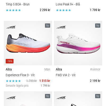
Timp 5 BOA
- Brun
Lone Peak 9+
- Blå
2 299 kr
1 799 kr
Ny
Ny
-16%
Altra
Män
Altra
Kvinnor
Experience Flow 3
- Vit
FWD VIA 2
- Vit
1 799 kr
1 515 kr
2 199 kr
Senaste lägsta pris
1 799 kr
Ny
Ny