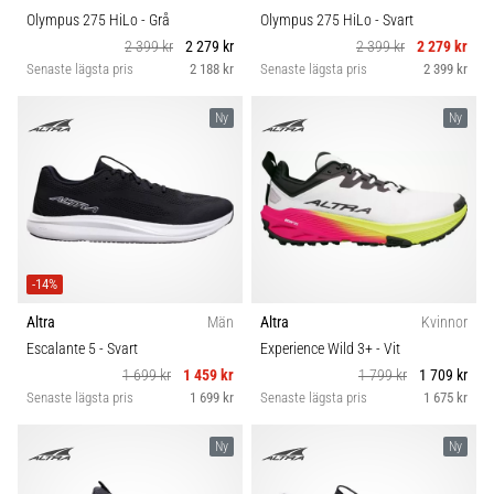
Olympus 275 HiLo
- Grå
Olympus 275 HiLo
- Svart
2 399 kr
2 279 kr
2 399 kr
2 279 kr
Senaste lägsta pris
2 188 kr
Senaste lägsta pris
2 399 kr
Ny
Ny
-14%
Altra
Män
Altra
Kvinnor
Escalante 5
- Svart
Experience Wild 3+
- Vit
1 699 kr
1 459 kr
1 799 kr
1 709 kr
Senaste lägsta pris
1 699 kr
Senaste lägsta pris
1 675 kr
Ny
Ny