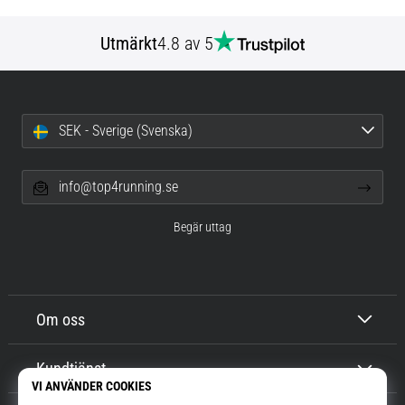
Utmärkt
4.8 av 5
SEK - Sverige (Svenska)
info@top4running.se
Begär uttag
Om oss
Kundtjänst