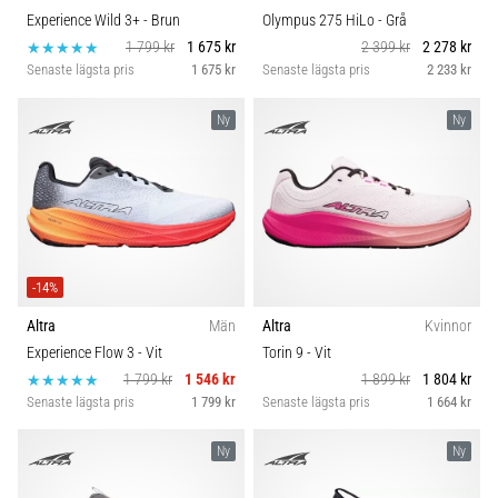
Experience Wild 3+
- Brun
Olympus 275 HiLo
- Grå
1 799 kr
1 675 kr
2 399 kr
2 278 kr
Senaste lägsta pris
1 675 kr
Senaste lägsta pris
2 233 kr
Ny
Ny
-14%
Altra
Män
Altra
Kvinnor
Experience Flow 3
- Vit
Torin 9
- Vit
1 799 kr
1 546 kr
1 899 kr
1 804 kr
Senaste lägsta pris
1 799 kr
Senaste lägsta pris
1 664 kr
Ny
Ny