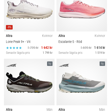
-9%
Altra
Kvinnor
Altra
Kvinnor
Lone Peak 9+
- Vit
Escalante 5
- Röd
1 799 kr
1 642 kr
1 699 kr
1 614 kr
Senaste lägsta pris
1 799 kr
Senaste lägsta pris
1 519 kr
Ny
Ny
Altra
Män
Altra
Män