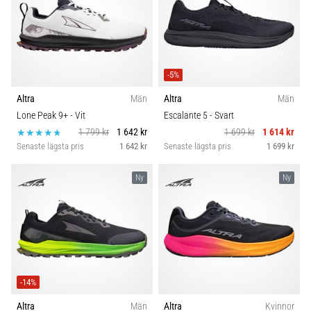
-5%
Altra
Män
Altra
Män
Lone Peak 9+
- Vit
Escalante 5
- Svart
1 799 kr
1 642 kr
1 699 kr
1 614 kr
Senaste lägsta pris
1 642 kr
Senaste lägsta pris
1 699 kr
Ny
Ny
-14%
Altra
Män
Altra
Kvinnor