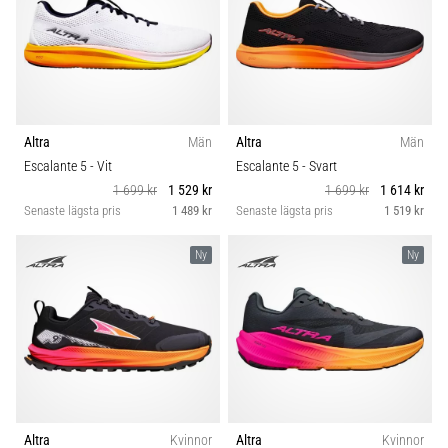
Altra
Män
Altra
Män
Escalante 5
- Vit
Escalante 5
- Svart
1 699 kr
1 529 kr
1 699 kr
1 614 kr
Senaste lägsta pris
1 489 kr
Senaste lägsta pris
1 519 kr
Ny
Ny
Altra
Kvinnor
Altra
Kvinnor