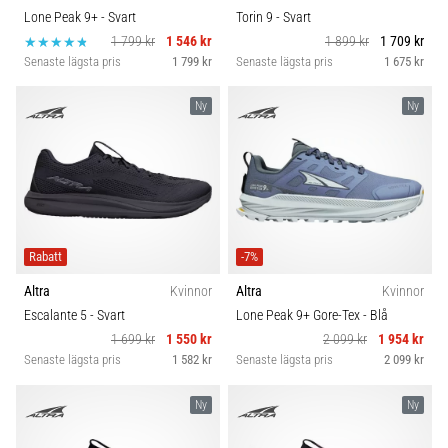
Lone Peak 9+
- Svart
Torin 9
- Svart
1 799 kr
1 546 kr
1 899 kr
1 709 kr
Senaste lägsta pris
1 799 kr
Senaste lägsta pris
1 675 kr
Ny
Ny
Rabatt
-7%
Altra
Kvinnor
Altra
Kvinnor
Escalante 5
- Svart
Lone Peak 9+ Gore-Tex
- Blå
1 699 kr
1 550 kr
2 099 kr
1 954 kr
Senaste lägsta pris
1 582 kr
Senaste lägsta pris
2 099 kr
Ny
Ny