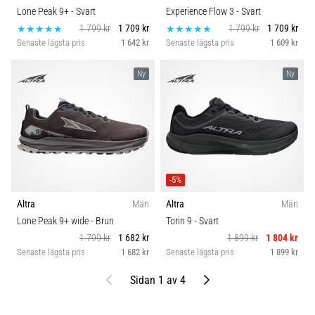
Lone Peak 9+
- Svart
Experience Flow 3
- Svart
1 799 kr
1 709 kr
1 799 kr
1 709 kr
Senaste lägsta pris
1 642 kr
Senaste lägsta pris
1 609 kr
Ny
Ny
-5%
Altra
Män
Altra
Män
Lone Peak 9+ wide
- Brun
Torin 9
- Svart
1 799 kr
1 682 kr
1 899 kr
1 804 kr
Senaste lägsta pris
1 682 kr
Senaste lägsta pris
1 899 kr
Föregående
Nästa
Sidan 1 av 4