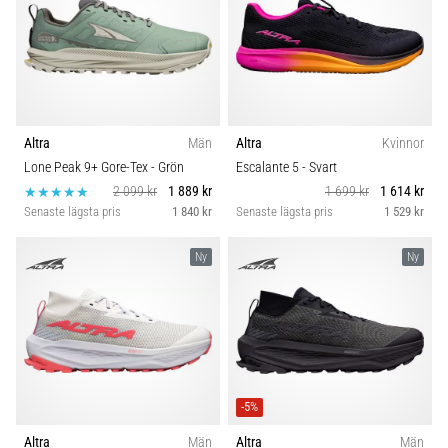
Altra
Män
Altra
Kvinnor
Lone Peak 9+ Gore-Tex
- Grön
Escalante 5
- Svart
2 099 kr
1 889 kr
1 699 kr
1 614 kr
Senaste lägsta pris
1 840 kr
Senaste lägsta pris
1 529 kr
Ny
Ny
-5%
Altra
Män
Altra
Män