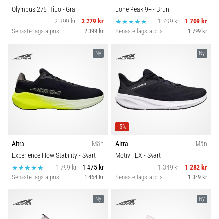
Olympus 275 HiLo
- Grå
Lone Peak 9+
- Brun
2 399 kr
2 279 kr
1 799 kr
1 709 kr
Senaste lägsta pris
2 399 kr
Senaste lägsta pris
1 799 kr
Ny
Ny
-5%
Altra
Män
Altra
Män
Experience Flow Stability
- Svart
Motiv FLX
- Svart
1 799 kr
1 475 kr
1 349 kr
1 282 kr
Senaste lägsta pris
1 464 kr
Senaste lägsta pris
1 349 kr
Ny
Ny