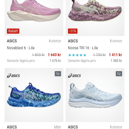
Rabatt
-11%
ASICS
Kvinnor
ASICS
Kvinnor
Novablast 6
- Lila
Noosa TRI 16
- Lila
1 800 kr
1 643 kr
1 700 kr
1 411 kr
Senaste lägsta pris
1 676 kr
Senaste lägsta pris
1 583 kr
Ny
Ny
ASICS
Män
ASICS
Kvinnor