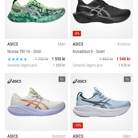
-8%
ASICS
Män
ASICS
Kvinnor
Noosa TRI 16
- Grön
Novablast 6
- Svart
1 700 kr
1 550 kr
1 800 kr
1 546 kr
Senaste lägsta pris
1 520 kr
Senaste lägsta pris
1 676 kr
Ny
Ny
-15%
ASICS
Kvinnor
ASICS
Män