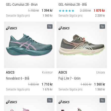
GEL-Cumulus 28
- Brun
GEL-Nimbus 28
- Blå
1 700 kr
1 394 kr
2 200 kr
1 870 kr
Senaste lägsta pris
1 360 kr
Senaste lägsta pris
2 200 kr
Ny
Ny
ASICS
Kvinnor
ASICS
Unisex
Novablast 6
- Blå
Fuji Lite 7
- Grön
1 800 kr
1 710 kr
1 600 kr
1 360 kr
Senaste lägsta pris
1 676 kr
Senaste lägsta pris
1 360 kr
Ny
Ny