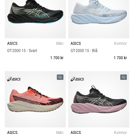
under
eller
efter
löpning?
En
av
de
ASICS
Män
ASICS
Kvinnor
vanligaste
GT-2000 15
- Svart
GT-2000 15
- Blå
orsakerna
1 700 kr
1 700 kr
är
plantar
fasciit.
Ny
Ny
Vad
beror
det…
Visa
alla
artiklar
ASICS
Män
ASICS
Kvinnor