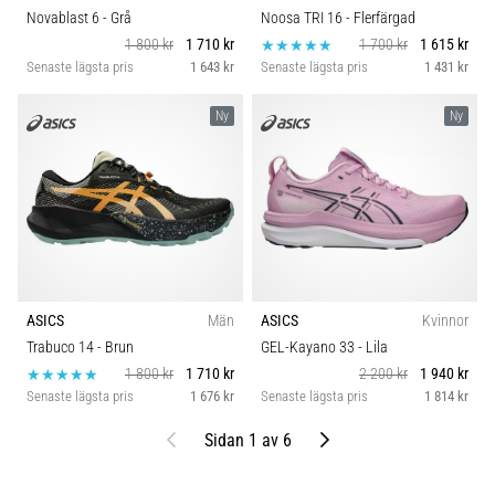
Novablast 6
- Grå
Noosa TRI 16
- Flerfärgad
1 800 kr
1 710 kr
1 700 kr
1 615 kr
Senaste lägsta pris
1 643 kr
Senaste lägsta pris
1 431 kr
Ny
Ny
ASICS
Män
ASICS
Kvinnor
Trabuco 14
- Brun
GEL-Kayano 33
- Lila
1 800 kr
1 710 kr
2 200 kr
1 940 kr
Senaste lägsta pris
1 676 kr
Senaste lägsta pris
1 814 kr
Föregående
Nästa
Sidan 1 av 6