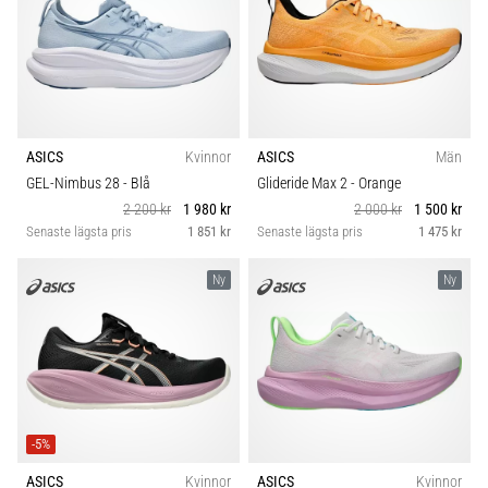
ASICS
Kvinnor
ASICS
Män
GEL-Nimbus 28
- Blå
Glideride Max 2
- Orange
2 200 kr
1 980 kr
2 000 kr
1 500 kr
Senaste lägsta pris
1 851 kr
Senaste lägsta pris
1 475 kr
Ny
Ny
-5%
ASICS
Kvinnor
ASICS
Kvinnor