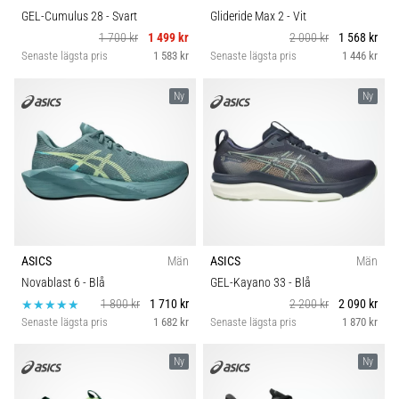
GEL-Cumulus 28
- Svart
Glideride Max 2
- Vit
1 700 kr
1 499 kr
2 000 kr
1 568 kr
Senaste lägsta pris
1 583 kr
Senaste lägsta pris
1 446 kr
Ny
Ny
ASICS
Män
ASICS
Män
Novablast 6
- Blå
GEL-Kayano 33
- Blå
1 800 kr
1 710 kr
2 200 kr
2 090 kr
Senaste lägsta pris
1 682 kr
Senaste lägsta pris
1 870 kr
Ny
Ny