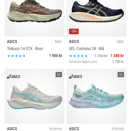
-18%
ASICS
Män
ASICS
Män
Trabuco 14 GTX
- Brun
GEL-Cumulus 28
- Blå
1 900 kr
1 700 kr
1 388 kr
Senaste lägsta pris
1 700 kr
Ny
Ny
ASICS
Kvinnor
ASICS
Kvinnor