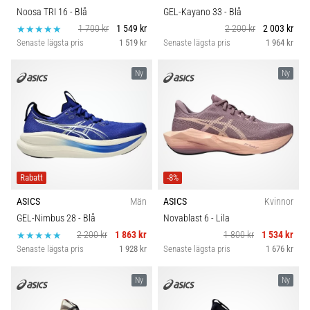
Noosa TRI 16
- Blå
GEL-Kayano 33
- Blå
1 700 kr
1 549 kr
2 200 kr
2 003 kr
Senaste lägsta pris
1 519 kr
Senaste lägsta pris
1 964 kr
Ny
Ny
Rabatt
-8%
ASICS
Män
ASICS
Kvinnor
GEL-Nimbus 28
- Blå
Novablast 6
- Lila
2 200 kr
1 863 kr
1 800 kr
1 534 kr
Senaste lägsta pris
1 928 kr
Senaste lägsta pris
1 676 kr
Ny
Ny