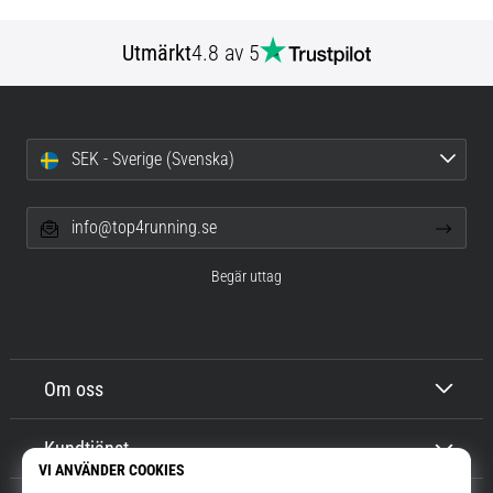
Utmärkt
4.8 av 5
SEK - Sverige (Svenska)
info@top4running.se
Begär uttag
Om oss
Kundtjänst