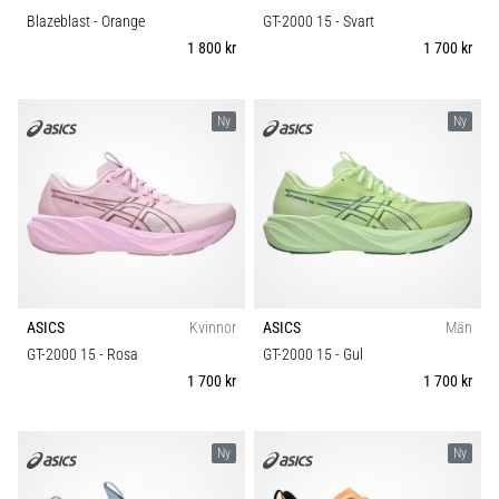
Blazeblast
- Orange
GT-2000 15
- Svart
1 800 kr
1 700 kr
Ny
Ny
ASICS
Kvinnor
ASICS
Män
GT-2000 15
- Rosa
GT-2000 15
- Gul
1 700 kr
1 700 kr
Ny
Ny