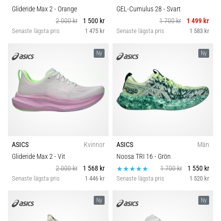
Glideride Max 2
- Orange
GEL-Cumulus 28
- Svart
2 000 kr
1 500 kr
1 700 kr
1 499 kr
Senaste lägsta pris
1 475 kr
Senaste lägsta pris
1 583 kr
Ny
Ny
ASICS
Kvinnor
ASICS
Män
Glideride Max 2
- Vit
Noosa TRI 16
- Grön
2 000 kr
1 568 kr
1 700 kr
1 550 kr
Senaste lägsta pris
1 446 kr
Senaste lägsta pris
1 520 kr
Ny
Ny