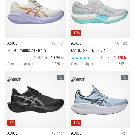
-13%
ASICS
Kvinnor
ASICS
Unisex
GEL-Cumulus 28
- Brun
MAGIC SPEED 5
- Vit
1 700 kr
1 394 kr
2 100 kr
1 470 kr
Senaste lägsta pris
1 360 kr
Senaste lägsta pris
1 697 kr
Ny
Ny
-8%
-15%
ASICS
Kvinnor
ASICS
Män