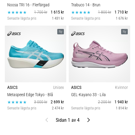
Noosa TRI 16
- Flerfärgad
Trabuco 14
- Brun
1 700 kr
1 615 kr
1 800 kr
1 710 kr
Senaste lägsta pris
1 431 kr
Senaste lägsta pris
1 676 kr
Ny
Ny
ASICS
Unisex
ASICS
Kvinnor
Metaspeed Edge Tokyo
- Blå
GEL-Kayano 33
- Lila
3 000 kr
2 699 kr
2 200 kr
1 940 kr
Senaste lägsta pris
2 474 kr
Senaste lägsta pris
1 814 kr
Föregående
Nästa
Sidan 1 av 4