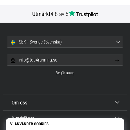
Utmärkt
4.8 av 5
SEK - Sverige (Svenska)
info@top4running.se
Begär uttag
Om oss
Kundtjänst