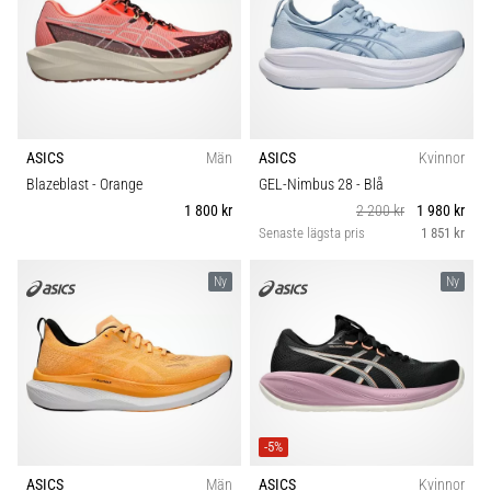
ASICS
Män
ASICS
Kvinnor
Blazeblast
- Orange
GEL-Nimbus 28
- Blå
1 800 kr
2 200 kr
1 980 kr
Senaste lägsta pris
1 851 kr
Ny
Ny
-5%
ASICS
Män
ASICS
Kvinnor