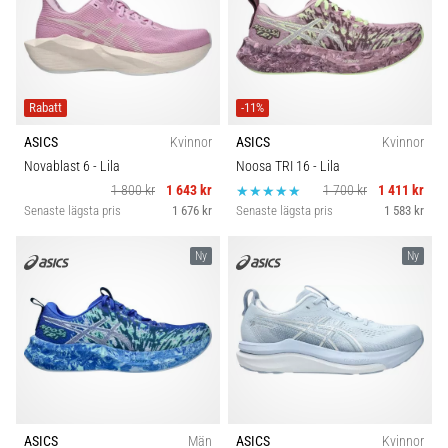
Rabatt
-11%
ASICS
Kvinnor
ASICS
Kvinnor
Novablast 6
- Lila
Noosa TRI 16
- Lila
1 800 kr
1 643 kr
1 700 kr
1 411 kr
Senaste lägsta pris
1 676 kr
Senaste lägsta pris
1 583 kr
Ny
Ny
ASICS
Män
ASICS
Kvinnor