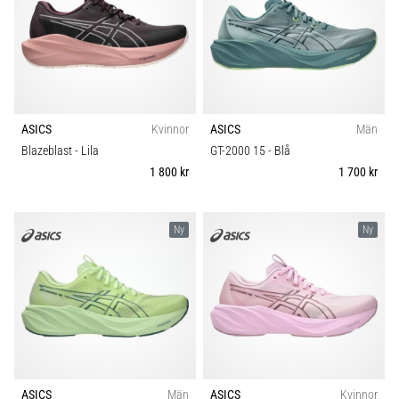
under
eller
efter
löpning?
En
av
de
ASICS
Kvinnor
ASICS
Män
vanligaste
Blazeblast
- Lila
GT-2000 15
- Blå
orsakerna
1 800 kr
1 700 kr
är
plantar
fasciit.
Ny
Ny
Vad
beror
det…
Visa
alla
artiklar
ASICS
Män
ASICS
Kvinnor