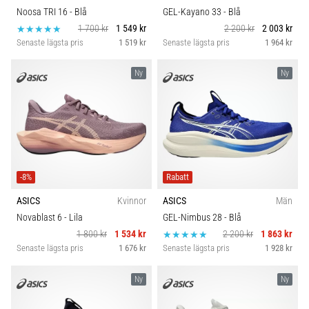
Noosa TRI 16
- Blå
GEL-Kayano 33
- Blå
1 700 kr
1 549 kr
2 200 kr
2 003 kr
Senaste lägsta pris
1 519 kr
Senaste lägsta pris
1 964 kr
Ny
Ny
-8%
Rabatt
ASICS
Kvinnor
ASICS
Män
Novablast 6
- Lila
GEL-Nimbus 28
- Blå
1 800 kr
1 534 kr
2 200 kr
1 863 kr
Senaste lägsta pris
1 676 kr
Senaste lägsta pris
1 928 kr
Ny
Ny