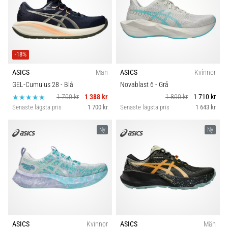
-18%
ASICS
Män
ASICS
Kvinnor
GEL-Cumulus 28
- Blå
Novablast 6
- Grå
1 700 kr
1 388 kr
1 800 kr
1 710 kr
Senaste lägsta pris
1 700 kr
Senaste lägsta pris
1 643 kr
Ny
Ny
ASICS
Kvinnor
ASICS
Män