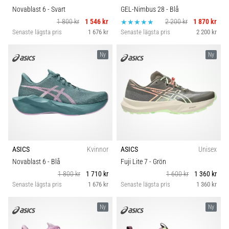
Novablast 6
- Svart
GEL-Nimbus 28
- Blå
1 800 kr
1 546 kr
2 200 kr
1 870 kr
Senaste lägsta pris
1 676 kr
Senaste lägsta pris
2 200 kr
Ny
Ny
ASICS
Kvinnor
ASICS
Unisex
Novablast 6
- Blå
Fuji Lite 7
- Grön
1 800 kr
1 710 kr
1 600 kr
1 360 kr
Senaste lägsta pris
1 676 kr
Senaste lägsta pris
1 360 kr
Ny
Ny