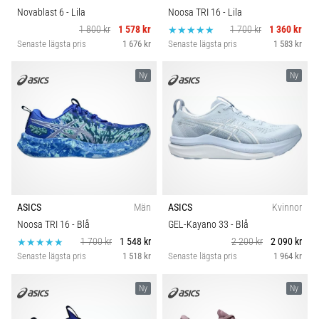
Novablast 6
- Lila
Noosa TRI 16
- Lila
1 800 kr
1 578 kr
1 700 kr
1 360 kr
Senaste lägsta pris
1 676 kr
Senaste lägsta pris
1 583 kr
Ny
Ny
ASICS
Män
ASICS
Kvinnor
Noosa TRI 16
- Blå
GEL-Kayano 33
- Blå
1 700 kr
1 548 kr
2 200 kr
2 090 kr
Senaste lägsta pris
1 518 kr
Senaste lägsta pris
1 964 kr
Ny
Ny