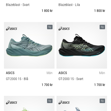
Blazeblast
- Svart
Blazeblast
- Lila
1 800 kr
1 800 kr
Ny
Ny
ASICS
Män
ASICS
Män
GT-2000 15
- Blå
GT-2000 15
- Svart
1 700 kr
1 700 kr
Ny
Ny