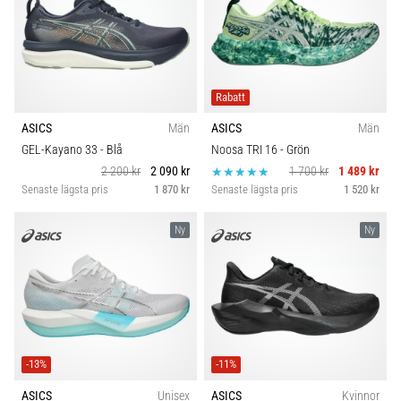
Rabatt
ASICS
Män
ASICS
Män
GEL-Kayano 33
- Blå
Noosa TRI 16
- Grön
2 200 kr
2 090 kr
1 700 kr
1 489 kr
Senaste lägsta pris
1 870 kr
Senaste lägsta pris
1 520 kr
Ny
Ny
-13%
-11%
ASICS
Unisex
ASICS
Kvinnor