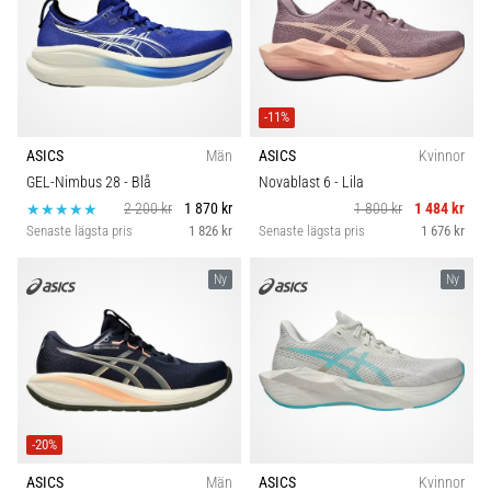
-11%
ASICS
Män
ASICS
Kvinnor
GEL-Nimbus 28
- Blå
Novablast 6
- Lila
2 200 kr
1 870 kr
1 800 kr
1 484 kr
Senaste lägsta pris
1 826 kr
Senaste lägsta pris
1 676 kr
Ny
Ny
-20%
ASICS
Män
ASICS
Kvinnor