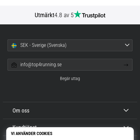
Utmärkt
4.8 av 5
SEK - Sverige (Svenska)
info@top4running.se
Begär uttag
Om oss
Kundtjänst