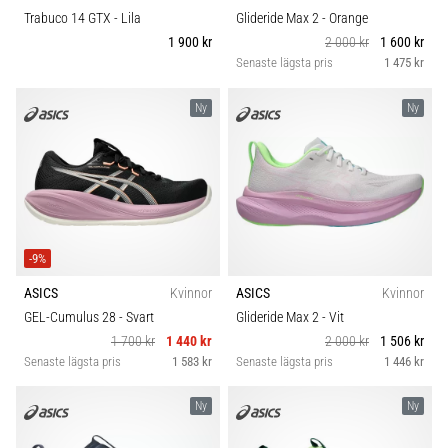
Trabuco 14 GTX
- Lila
Glideride Max 2
- Orange
1 900 kr
2 000 kr
1 600 kr
Senaste lägsta pris
1 475 kr
Ny
Ny
-9%
ASICS
Kvinnor
ASICS
Kvinnor
GEL-Cumulus 28
- Svart
Glideride Max 2
- Vit
1 700 kr
1 440 kr
2 000 kr
1 506 kr
Senaste lägsta pris
1 583 kr
Senaste lägsta pris
1 446 kr
Ny
Ny