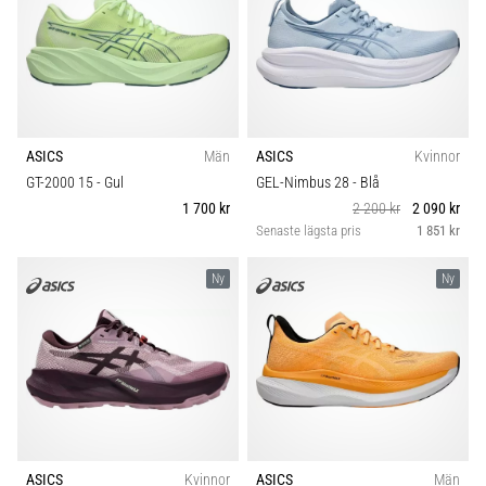
ASICS
Män
ASICS
Kvinnor
GT-2000 15
- Gul
GEL-Nimbus 28
- Blå
1 700 kr
2 200 kr
2 090 kr
Senaste lägsta pris
1 851 kr
Ny
Ny
ASICS
Kvinnor
ASICS
Män