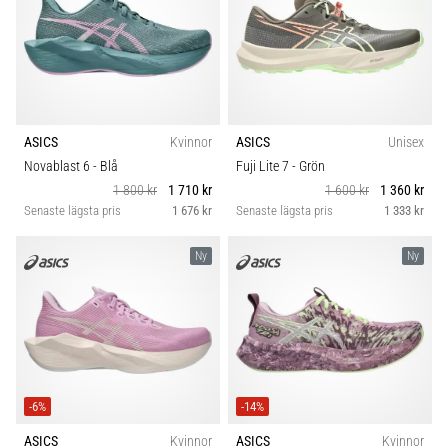
ASICS
Kvinnor
ASICS
Unisex
Novablast 6
- Blå
Fuji Lite 7
- Grön
1 800 kr
1 710 kr
1 600 kr
1 360 kr
Senaste lägsta pris
1 676 kr
Senaste lägsta pris
1 333 kr
Ny
Ny
-6%
-14%
ASICS
Kvinnor
ASICS
Kvinnor