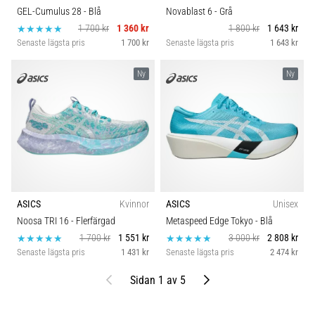
GEL-Cumulus 28
- Blå
Novablast 6
- Grå
1 700 kr
1 360 kr
1 800 kr
1 643 kr
Senaste lägsta pris
1 700 kr
Senaste lägsta pris
1 643 kr
Ny
Ny
ASICS
Kvinnor
ASICS
Unisex
Noosa TRI 16
- Flerfärgad
Metaspeed Edge Tokyo
- Blå
1 700 kr
1 551 kr
3 000 kr
2 808 kr
Senaste lägsta pris
1 431 kr
Senaste lägsta pris
2 474 kr
Föregående
Nästa
Sidan 1 av 5