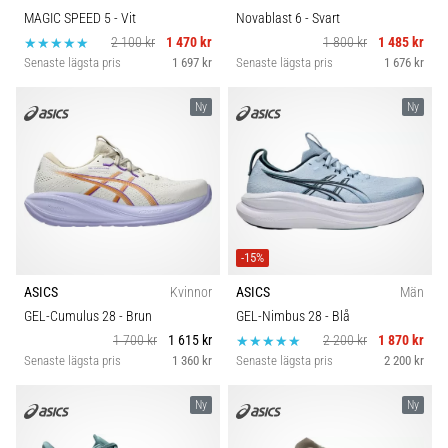
MAGIC SPEED 5
- Vit
Novablast 6
- Svart
2 100 kr
1 470 kr
1 800 kr
1 485 kr
Senaste lägsta pris
1 697 kr
Senaste lägsta pris
1 676 kr
Ny
Ny
-15%
ASICS
Kvinnor
ASICS
Män
GEL-Cumulus 28
- Brun
GEL-Nimbus 28
- Blå
1 700 kr
1 615 kr
2 200 kr
1 870 kr
Senaste lägsta pris
1 360 kr
Senaste lägsta pris
2 200 kr
Ny
Ny